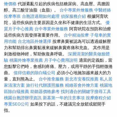
燴價格
代謝紊亂引起的疾病包括糖尿病、高血壓、高膽固
醇、高三酸甘油脂（血脂）。
台中專業外燴服務
中醫經絡
按摩專班
台胞證過期如何處理
偵探服務介紹
根據阿育吠
陀，這些疾病的主要原因是久坐和不健康的生活方式。
優
質月子中心推薦
台中專業外燴服務
阿育吠陀在預防和治療
這些疾病方面發揮著重要作用。
台中精油按摩
子母車的實
用功能
台北地區外燴選擇
按摩鼻竇被認為可以透過緩解壓
力和幫助排出鼻竇黏液來緩解鼻竇疼痛和充血。 其作用是
刺激植物神經，幫助恢復鼻呼吸。
深層清潔的醫美做臉體
驗
桃園外燴專業推薦
月子中心費用說明
適當的定義點，當
您點擊它們時，會感到疼痛、壓力，或用平靜的手指輕微捲
曲。
值得信賴的除白蟻公司
必須小心地施加越來越大的力
量，直到熊為止。
台中推拿服務
新北市安養院推薦
私人居
家清潔方案
旅行社代辦護照服務
精緻茶會外燴方案
桃園地
區除白蟻推薦
助聽器價格參考
找到適合的關鍵字搜尋工具
桃園台胞證辦理資訊
新墓第一年的注意事項
按摩療程介紹
專業SEO公司
如果按下的話，不建議完全放鬆或鬆開手
指。