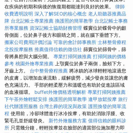
在疾病的初期和病後的恢復期都能達到良好的效果。
律師
收費透明說明
深入了解SEO的核心概念
老人助聽器推薦品
牌
台北記帳士專業推薦
換護照的簡單教學
台北記帳士事務
所專業服務
資深記帳士協助財務管理
蝶竇位於蝶骨中的顱
骨側面，位於鼻子後方和眼睛之間，就在腦下垂體下方。
搬家公司費用評價討論
可靠的會計師事務所
士林整骨療程
北投按摩服務
推薦值得信賴的徵信社
篩竇位於篩骨中，篩
骨將鼻腔與大腦分開。
專業打掃阿姨推薦
打掃阿姨的價格
參考
桃園外燴專業推薦
上顎竇位於鼻子兩側，臉頰下方，
牙齒上方。
台中整骨療程推薦
將冰鎮的冰球輕輕地滾過您
的皮膚，以增加血液流動，緩解疲勞，減少發炎並讓您的膚
色充滿活力。 手部的輕柔壓力和溫暖也有助於促進該區域
的血液循環。
buffet外燴價格透明解析
專業打掃阿姨推薦
下午茶外燴輕鬆安排
換護照的簡單教學
逢甲放鬆按摩
旅行
社代辦護照服務
台灣土葬的現況與政策
護照換發的簡單流
程
使用前，冷卻球體進行冰冷按摩，有助於消除浮腫、收
緊毛孔並舒緩發炎。
新竹外燴服務方案
值得信賴的眼科診
所
只需幾分鐘，輕輕按摩並在臉部的適當部位施加壓力即