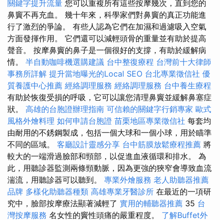
關鍵字提升流量
您可以重複所有這些按摩幾次，直到您的
鼻竇不再充血。 幾十年來，科學家們對鼻竇的真正功能進
行了激烈的爭論。 有些人認為它們在加濕和過濾吸入空氣
方面發揮作用。 它們還可以減輕頭骨的重量並有助於提高
聲音。 按摩鼻竇的鼻子是一個很好的支撐，有助於緩解病
情。
半自動咖啡機選購建議
台中整復療程
台灣前十大律師
事務所詳解
提升當地曝光的Local SEO
台北專業徵信社
優
質養護中心推薦
經絡調理服務
經絡調理服務
台中養生療程
有助於恢復受損的呼吸，它可以讓您清理鼻竇並緩解鼻塞症
狀。
高雄的台胞證辦理指南
可信賴的關鍵字行銷專家
歐式
風格外燴料理
如何申請台胞證
苗栗地區專業徵信社
每套均
由耐用的不銹鋼製成，包括一個大球和一個小球，用於瞄準
不同的區域。
客廳設計靈感分享
台中筋膜放鬆療程推薦
將
較大的一端滑過臉部和頸部，以促進血液循環和排水。 為
此，用聽診器監測兩條頸動脈，因為更強的狹窄會導致血流
湍流，用聽診器可以聽到。
專業外燴服務
老人助聽器推薦
品牌
多樣化助聽器種類
高雄專業牙醫診所
在最近的一項研
究中，臉部按摩療法顯著減輕了
實用的輔聽器推薦
35
台
灣按摩服務
名女性的竇性頭痛的嚴重程度。
了解Buffet外