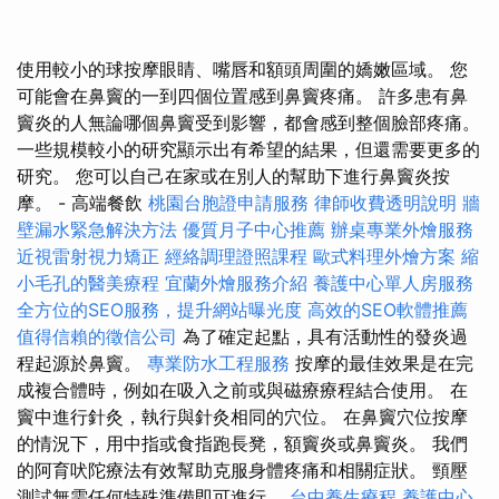
使用較小的球按摩眼睛、嘴唇和額頭周圍的嬌嫩區域。 您
可能會在鼻竇的一到四個位置感到鼻竇疼痛。 許多患有鼻
竇炎的人無論哪個鼻竇受到影響，都會感到整個臉部疼痛。
一些規模較小的研究顯示出有希望的結果，但還需要更多的
研究。 您可以自己在家或在別人的幫助下進行鼻竇炎按
摩。 - 高端餐飲
桃園台胞證申請服務
律師收費透明說明
牆
壁漏水緊急解決方法
優質月子中心推薦
辦桌專業外燴服務
近視雷射視力矯正
經絡調理證照課程
歐式料理外燴方案
縮
小毛孔的醫美療程
宜蘭外燴服務介紹
養護中心單人房服務
全方位的SEO服務，提升網站曝光度
高效的SEO軟體推薦
值得信賴的徵信公司
為了確定起點，具有活動性的發炎過
程起源於鼻竇。
專業防水工程服務
按摩的最佳效果是在完
成複合體時，例如在吸入之前或與磁療療程結合使用。 在
竇中進行針灸，執行與針灸相同的穴位。 在鼻竇穴位按摩
的情況下，用中指或食指跑長凳，額竇炎或鼻竇炎。 我們
的阿育吠陀療法有效幫助克服身體疼痛和相關症狀。 頸壓
測試無需任何特殊準備即可進行。
台中養生療程
養護中心