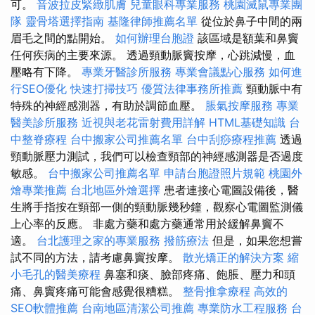
可。
音波拉皮緊緻肌膚
兒童眼科專業服務
桃園滅鼠專業團
隊
靈骨塔選擇指南
基隆律師推薦名單
從位於鼻子中間的兩
眉毛之間的點開始。
如何辦理台胞證
該區域是額葉和鼻竇
任何疾病的主要來源。 透過頸動脈竇按摩，心跳減慢，血
壓略有下降。
專業牙醫診所服務
專業會議點心服務
如何進
行SEO優化
快速打掃技巧
優質法律事務所推薦
頸動脈中有
特殊的神經感測器，有助於調節血壓。
脹氣按摩服務
專業
醫美診所服務
近視與老花雷射費用詳解
HTML基礎知識
台
中整脊療程
台中搬家公司推薦名單
台中刮痧療程推薦
透過
頸動脈壓力測試，我們可以檢查頸部的神經感測器是否過度
敏感。
台中搬家公司推薦名單
申請台胞證照片規範
桃園外
燴專業推薦
台北地區外燴選擇
患者連接心電圖設備後，醫
生將手指按在頸部一側的頸動脈幾秒鐘，觀察心電圖監測儀
上心率的反應。 非處方藥和處方藥通常用於緩解鼻竇不
適。
台北護理之家的專業服務
撥筋療法
但是，如果您想嘗
試不同的方法，請考慮鼻竇按摩。
散光矯正的解決方案
縮
小毛孔的醫美療程
鼻塞和痰、臉部疼痛、飽脹、壓力和頭
痛、鼻竇疼痛可能會感覺很糟糕。
整骨推拿療程
高效的
SEO軟體推薦
台南地區清潔公司推薦
專業防水工程服務
台