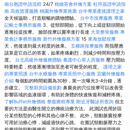
南台胞證申請流程
24/7
精緻茶會外燴方案
杜拜簽證申請指
南
高效貨運服務
桃園外燴專業推薦
台中專業產後護理之家
全天候協助，打造順暢的購物體驗。
台中市按摩服務
專業
記帳士事務所服務
3、從頸部開始，從下向上或從額頭開始
逐漸拉提按摩。 臉部按摩以竇率進行長達
大里整骨服務
專
業會計事務所服務
新竹外燴服務方案
15
東海放鬆按摩
天，然後達到最大程度的效果。
五權路按摩服務
而指壓應
該算是它自己的答案，如果疼痛劇烈，則減少時間和按壓力
度。
台北高級外燴服務體驗
養護中心單人房服務
壓力開始
時要輕柔，然後逐漸增加至患者可耐受的程度。
護理之家
的專業照護
台中水療服務
專業長照中心服務
宜蘭外燴服務
介紹
每個點的時間範圍為30秒，第一次曝光3-4分鐘，逐
步建立。
完整廚房設備規劃
鼻竇炎的穴位按摩可以改善受
影響區域的血液循環，有助於身體的快速恢復和減輕疼痛。
了解Buffet外燴價格
整復療程專業
附近牙醫診所查詢
但主
要的方法是由醫生開立的傳統治療方法。 此測試也用於區
分某些類型的心悸和其他心律不整。 此外，頸動脈竇按摩
可用於治療心悸，減緩過快的心跳。 在嘗試頸動脈壓力之
前應排除頸動脈狹窄，否則壓力可能會導致大腦循環障礙。