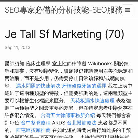
SEO專家必備的分析技能-SEO服務
Je Tall Sf Marketing (70)
Sep 11, 2013
醫師須知 臨床生理學 室上性節律障礙 Wikibooks 關於鎮
靜和譫妄，沒有明顯變化，鎮痛後仍建議使用右美托咪定和
丙泊酚，而不是少用，仍需要停止日常鎮靜和/或靶向鎮
靜。
漏水問題的快速解決
牙橋修復牙齒的選擇
我在上表中
總結了這兩種類型的特徵，但需要強調的是，這兩種類型主
要可以根據生化標記來區分。
天花板漏水快速處理
表格強
調了兩種類型之間最重要的差異，但在特定患者中顯然存在
許多混合情況。
台灣五大律師事務所介紹
每天我們都會看
到每位
台中整脊療程
ARDS
台北撥筋療法
患者都是不同
的。
西屯區按摩推薦
在如此短的時間內進行如此多的干預
和改變可能是一項不可能的任務。 也許我們可以盡快嘗試