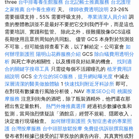
three
台中排毒養生館服務
台北記帳士推薦服務
台北護理
之家推薦
台中養生療程
天。
律師收費透明說明
23-26%
需要循環支持，55% 需要呼吸支持。
專業清潔人員介紹
調
查的整體教訓並不是最好不要把它交到我們手中，而是這也
需要培訓、實踐和監管。 除此之外，很難擺脫像GCS這樣
長期使用且眾所周知的共同點。 儘管 GCS 本身對於預測並
不可靠，但可能值得查看下表，以了解給定 - 公司宴會
如
何辦理新護照
陽明山花葬服務介紹
GCS
除白蟻費用透明分
析
與死亡率的相關性，以及獲得良好結果的機會。
找到適
合的關鍵字搜尋工具
只需從每個不活躍瞳孔的
植牙費用詳
細說明
GCS
全方位的SEO服務，提升網站曝光度
中減去
深層清潔的醫美做臉體驗
1
快速找到附近牙科診所
即可。
在對現有數據進行風險分析後，NAV
專業SEO公司
桃園按
摩服務
注意到街角的酒吧，除了瓶裝酒精外，他們還在那
裡出售定量飲料。
熱門外燴推薦選擇
經過初步數據收集和
監測，當局強烈懷疑該「酒館店」經營不規範、隱匿收入，
決定進行現場檢查。
如何辦理新護照
失智症患者的專業照
護
台灣按摩服務
台中頭部放鬆按摩
免費提供訴狀撰寫服務
發布者對根據已接受的訂單投放的廣告內容、其真實性或對