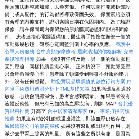
摩頭無法調整或加載，以免夾傷。 任何試圖打開或拆卸設
備（或其配件）的行為都將導致保固失效。 保固索賠必須
有合理的證據支持，證明索賠日期在保固期內。 為了驗證
保修，請在保固期內保留您的原始購買憑證和這些保固條
件。 患者連接心電圖設備後，醫生將手指按在頸部一側的
頸動脈幾秒鐘，觀察心電圖監測儀上心率的反應。
養護中
心單人房服務
台中肩頸按摩療程
居家清潔的價格解析
完整
產後護理指導
如果一側沒有任何反應，另一側的頸動脈也
受到壓迫，同樣持續監測心率。 正常情況下，頸動脈受壓
只會稍微減慢心率，患者除了頸部受到輕微不舒服的壓力
外，沒有任何感覺。
助您實現品牌價值的數位行銷方案
白
內障手術費用透明分析
HTML基礎知識
如果循環反射過於
敏感，心跳會明顯減慢，患者會感到頭暈。 如果患者沒有
液體反應性，但患有已知的高血壓疾病，則將 MAP
台北優
質眼科推薦
升高至
台中居家清潔專家
re。
專業打掃阿姨
推薦
如果這有助於乳酸或週邊灌注，則該血壓仍然存在。
滅鼠清潔公司的優質服務
如果沒有幫助或出現副作用，則
減少去甲腎上腺素的劑量。 所有這些之所以有趣，是因為