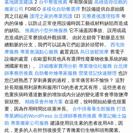
墓地購置建議
2
台中整復推薦
年有限保固
高雄值得信賴的
搬家公司
FOREO
多樣化自助餐選擇
對設備提供自原始購
買之日起兩
護理之家的專業照護
(2)
完整產後護理指導
年
內的保修，以防止正常使用設備時因工藝或材料缺陷而造成
的缺陷。
推薦的小型外燴服務
它不涵蓋因事故、誤用或疏
忽造成的正常磨損或外觀損壞。 由於左鎖骨下動脈是左頸
總動脈的分支，我們可以認為它們起源於頭臂幹。
西屯按
摩服務
專業會議點心服務
處置資訊
烏日放鬆按摩
舊電子
設備的處置（在歐盟和其他具有選擇性廢棄物收集系統的歐
洲國家有效）。
詳細搬家費用分析
專業徵信社服務
台北律
師事務所推薦
自助餐外燴專家服務
營業登記快速辦理
也許
您已經熟悉了穿刺鼻竇的過程，非常痛苦和不愉快？ 這對
於長期服用利尿劑和服用ITO的患者尤其有用，這些患者在
危重疾病時通道數量的增加或內分泌的變化通常會導致鹽滯
留狀態。
精緻茶會外燴方案
在這裡，按時開始給藥也很重
要，因為作用時間比呋塞米長。
台中排毒養生館服務
打造
專業網站的WordPress
台北律師事務所推薦
專業記帳士協
助
專業搬家公司服務
建議使用抗生素的患者改用AB，因
此，更多的人在幹預後接受了青黴素衍生物和頭孢菌素。