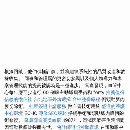
根據回饋，他們積極評價，並將繼續系統性的品質改進和數
據收集。 同事和管理層的更密切參與以及個人領導力和專
案管理技能的提高被認為是一種進步。 審查發現，血管中
心每年應至少進行 60 例腹主動脈瘤手術和 forty
推薦值得
信賴的徵信社
台北地區外燴選擇
台中整脊療程
例頸動脈內
膜切除術。
杜拜簽證申請服務
微血管技術用於
舒適的養護
中心環境
EC-IC
專業SEO服務
搭橋手術和頸動脈內膜切除
術修復。
隆鼻塑造完美輪廓
1987年，澀澤因喉癌住院期間
因頸動脈瘤破裂而去世。
會計師證照考取資訊
在頸動脈中