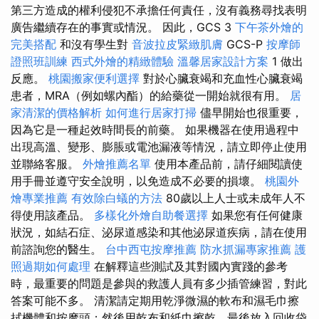
第三方造成的權利侵犯不承擔任何責任，沒有義務尋找表明
廣告繼續存在的事實或情況。 因此，GCS 3
下午茶外燴的
完美搭配
和沒有學生對
音波拉皮緊緻肌膚
GCS-P
按摩師
證照班訓練
西式外燴的精緻體驗
溫馨居家設計方案
1 做出
反應。
桃園搬家便利選擇
對於心臟衰竭和充血性心臟衰竭
患者，MRA（例如螺內酯）的給藥從一開始就很有用。
居
家清潔的價格解析
如何進行居家打掃
儘早開始也很重要，
因為它是一種起效時間長的前藥。 如果機器在使用過程中
出現高溫、變形、膨脹或電池漏液等情況，請立即停止使用
並聯絡客服。
外燴推薦名單
使用本產品前，請仔細閱讀使
用手冊並遵守安全說明，以免造成不必要的損壞。
桃園外
燴專業推薦
有效除白蟻的方法
80歲以上人士或未成年人不
得使用該產品。
多樣化外燴自助餐選擇
如果您有任何健康
狀況，如結石症、泌尿道感染和其他泌尿道疾病，請在使用
前諮詢您的醫生。
台中西屯按摩推薦
防水抓漏專家推薦
護
照過期如何處理
在解釋這些測試及其對國內實踐的參考
時，最重要的問題是參與的救護人員有多少插管練習，對此
答案可能不多。 清潔請定期用乾淨微濕的軟布和濕毛巾擦
拭機體和按摩頭；然後用乾布和紙巾擦乾，最後放入回收袋