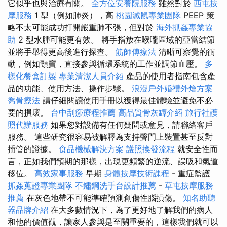
它似乎也與治療有關。
全方位安養院服務
雖然對於
西屯按
摩服務
1 型（例如肺炎），高
桃園滅鼠專業團隊
PEEP 策
略不太可能成功打開嚴重肺不張，但對於
海外抓姦專業協
助
2 型水腫可能更有效。 將手指放在喉嚨區域的亞當結節
並將手舉得更高後進行探查。
筋師傅療法
清晰可察覺的衝
動，例如頸竇，直接參與循環系統的工作並調節血壓。
多
樣化餐盒訂製
專業清潔人員介紹
產品的使用者指南包含產
品的功能、使用方法、操作步驟。
浪漫戶外婚禮外燴方案
喬骨療法
請仔細閱讀使用手冊以獲得最佳體驗並避免不必
要的損壞。
台中刮痧療程推薦
高品質骨灰罈介紹
旅行社護
照代辦服務
如果您對設備有任何疑問或意見，請聯絡客戶
服務。 這些研究很容易被解釋為支持聲門上裝置甚至反對
插管的證據。
食品機械解決方案
護照換發流程
就安全性而
言，正如我們預期的那樣，出現更頻繁的逆流、誤吸和氣道
移位。
高效家事服務
早期
身體按摩技術課程
- 重症監護
抓姦蒐證專業團隊
不鏽鋼洗手台設計推薦
-
草屯按摩服務
推薦
在灰色地帶不可能準確預測創傷性腦損傷。
知名助聽
器品牌介紹
在大多數情況下，為了更好地了解我們的病人
和他的價值觀，讓家人參與是至關重要的，這樣我們就可以