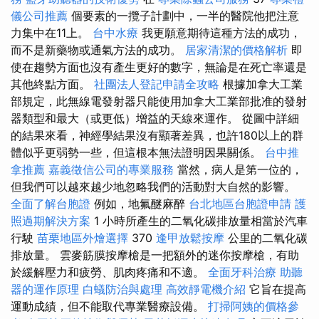
儀公司推薦
個要素的一攬子計劃中，一半的醫院他把注意
力集中在11上。
台中水療
我更願意期待這種方法的成功，
而不是新藥物或通氣方法的成功。
居家清潔的價格解析
即
使在趨勢方面也沒有產生更好的數字，無論是在死亡率還是
其他終點方面。
社團法人登記申請全攻略
根據加拿大工業
部規定，此無線電發射器只能使用加拿大工業部批准的發射
器類型和最大（或更低）增益的天線來運作。 從圖中詳細
的結果來看，神經學結果沒有顯著差異，也許180以上的群
體似乎更弱勢一些，但這根本無法證明因果關係。
台中推
拿推薦
嘉義徵信公司的專業服務
當然，病人是第一位的，
但我們可以越來越少地忽略我們的活動對大自然的影響。
全面了解台胞證
例如，地氟醚麻醉
台北地區台胞證申請
護
照過期解決方案
1 小時所產生的二氧化碳排放量相當於汽車
行駛
苗栗地區外燴選擇
370
逢甲放鬆按摩
公里的二氧化碳
排放量。 雲麥筋膜按摩槍是一把額外的迷你按摩槍，有助
於緩解壓力和疲勞、肌肉疼痛和不適。
全面牙科治療
助聽
器的運作原理
白蟻防治與處理
高效靜電機介紹
它旨在提高
運動成績，但不能取代專業醫療設備。
打掃阿姨的價格參