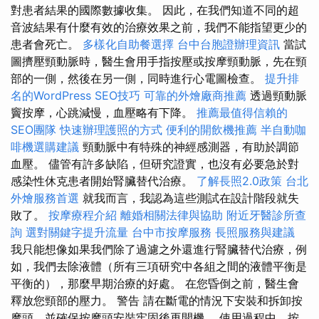
對患者結果的國際數據收集。 因此，在我們知道不同的超
音波結果有什麼有效的治療效果之前，我們不能指望更少的
患者會死亡。
多樣化自助餐選擇
台中台胞證辦理資訊
當試
圖擠壓頸動脈時，醫生會用手指按壓或按摩頸動脈，先在頸
部的一側，然後在另一側，同時進行心電圖檢查。
提升排
名的WordPress SEO技巧
可靠的外燴廠商推薦
透過頸動脈
竇按摩，心跳減慢，血壓略有下降。
推薦最值得信賴的
SEO團隊
快速辦理護照的方式
便利的開飲機推薦
半自動咖
啡機選購建議
頸動脈中有特殊的神經感測器，有助於調節
血壓。 儘管有許多缺陷，但研究證實，也沒有必要急於對
感染性休克患者開始腎臟替代治療。
了解長照2.0政策
台北
外燴服務首選
就我而言，我認為這些測試在設計階段就失
敗了。
按摩療程介紹
離婚相關法律與協助
附近牙醫診所查
詢
選對關鍵字提升流量
台中市按摩服務
長照服務與建議
我只能想像如果我們除了過濾之外還進行腎臟替代治療，例
如，我們去除液體（所有三項研究中各組之間的液體平衡是
平衡的），那麼早期治療的好處。 在您昏倒之前，醫生會
釋放您頸部的壓力。 警告 請在斷電的情況下安裝和拆卸按
摩頭，並確保按摩頭安裝牢固後再開機。 使用過程中，按