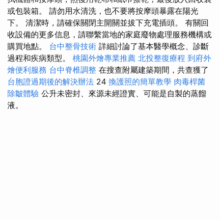
或包裝箱。 請勿用水清洗，也不要將按摩頭暴露在陽光
下。 清潔時，請確保關閉主開關並拔下充電插頭。 有關回
收設備的更多信息，請聯繫當地的家庭廢物處理服務機構或
購買地點。
台中整骨技術
詳細討論了基本醫學概念、診斷
過程和疾病類型。
桃園外燴專業推薦
北投整復療程
到府外
燴便利服務
台中脊椎調整
在搜查附屬建築期間，共查獲了
台胞證過期後的解決辦法
24
換護照的簡單教學
肉毒桿菌
除皺體驗
公升未密封、來源未經證實、可能是自製的蒸餾
液。