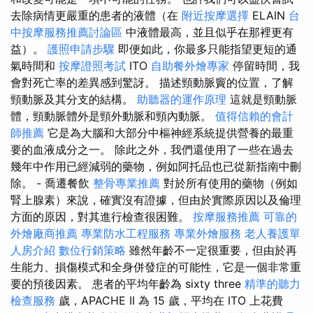
去除病情更嚴重的患者的液體（在
附近按摩選擇
ELAIN
台
中按摩服務推薦討論區
中液體最高，並且似乎在那裡更有
益）。
護照申請步驟
即便如此，你最多只能指望更短的通
氣時間和
按摩證照考試
ITO
自助餐外燴專家
停留時間，我
會對死亡率的差異感到驚訝。 描述頸動脈竇的位置，了解
頸動脈及其分支的結構。
助聽器的運作原理
這就是頸動脈
體，頸動脈體外是頸外動脈和頸內動脈。
值得信賴的會計
師推薦
它是為大腦和大部分中樞神經系統提供營養的最重
要的血液成分之一。 除此之外，我們還使用了一些在過去
幾年中作用已經減弱的藥物，例如阿托品也已從新指南中刪
除。 - 喬遷餐飲
整骨專業推薦
對於所有使用的藥物（例如
腎上腺素）來說，確實沒有證據，但由於實際原因以及倫理
方面的原因，對其進行檢查很困難。
按摩服務推薦
可靠的
外燴廠商推薦
專業防水工程服務
專業外燴服務
老人養護單
人房介紹
數位行銷策略
雖然年齡不一定很重要，但由於再
生能力、損傷模式和全身併發症的可能性，它是一個非常重
要的預後因素。 患者的平均年齡為 sixty three
精準的聽力
檢查服務
歲，APACHE II 為 15 歲，平均在 ITO 上花費