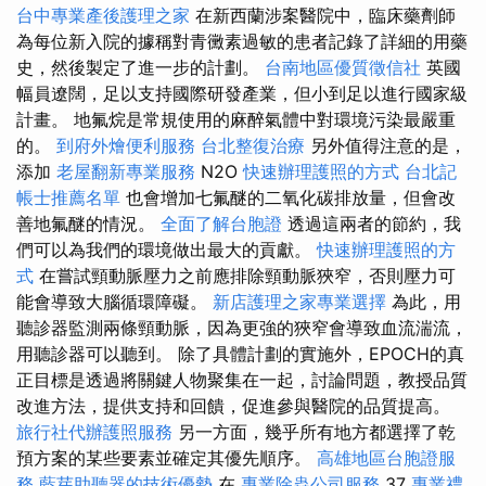
台中專業產後護理之家
在新西蘭涉案醫院中，臨床藥劑師
為每位新入院的據稱對青黴素過敏的患者記錄了詳細的用藥
史，然後製定了進一步的計劃。
台南地區優質徵信社
英國
幅員遼闊，足以支持國際研發產業，但小到足以進行國家級
計畫。 地氟烷是常規使用的麻醉氣體中對環境污染最嚴重
的。
到府外燴便利服務
台北整復治療
另外值得注意的是，
添加
老屋翻新專業服務
N2O
快速辦理護照的方式
台北記
帳士推薦名單
也會增加七氟醚的二氧化碳排放量，但會改
善地氟醚的情況。
全面了解台胞證
透過這兩者的節約，我
們可以為我們的環境做出最大的貢獻。
快速辦理護照的方
式
在嘗試頸動脈壓力之前應排除頸動脈狹窄，否則壓力可
能會導致大腦循環障礙。
新店護理之家專業選擇
為此，用
聽診器監測兩條頸動脈，因為更強的狹窄會導致血流湍流，
用聽診器可以聽到。 除了具體計劃的實施外，EPOCH的真
正目標是透過將關鍵人物聚集在一起，討論問題，教授品質
改進方法，提供支持和回饋，促進參與醫院的品質提高。
旅行社代辦護照服務
另一方面，幾乎所有地方都選擇了乾
預方案的某些要素並確定其優先順序。
高雄地區台胞證服
務
藍芽助聽器的技術優勢
在
專業除蟲公司服務
37
專業禮