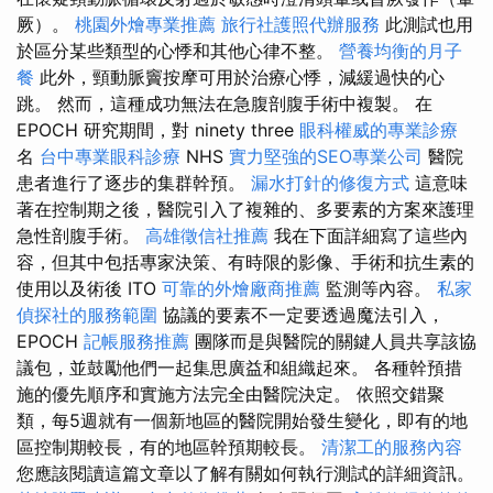
厥）。
桃園外燴專業推薦
旅行社護照代辦服務
此測試也用
於區分某些類型的心悸和其他心律不整。
營養均衡的月子
餐
此外，頸動脈竇按摩可用於治療心悸，減緩過快的心
跳。 然而，這種成功無法在急腹剖腹手術中複製。 在
EPOCH 研究期間，對 ninety three
眼科權威的專業診療
名
台中專業眼科診療
NHS
實力堅強的SEO專業公司
醫院
患者進行了逐步的集群幹預。
漏水打針的修復方式
這意味
著在控制期之後，醫院引入了複雜的、多要素的方案來護理
急性剖腹手術。
高雄徵信社推薦
我在下面詳細寫了這些內
容，但其中包括專家決策、有時限的影像、手術和抗生素的
使用以及術後 ITO
可靠的外燴廠商推薦
監測等內容。
私家
偵探社的服務範圍
協議的要素不一定要透過魔法引入，
EPOCH
記帳服務推薦
團隊而是與醫院的關鍵人員共享該協
議包，並鼓勵他們一起集思廣益和組織起來。 各種幹預措
施的優先順序和實施方法完全由醫院決定。 依照交錯聚
類，每5週就有一個新地區的醫院開始發生變化，即有的地
區控制期較長，有的地區幹預期較長。
清潔工的服務內容
您應該閱讀這篇文章以了解有關如何執行測試的詳細資訊。