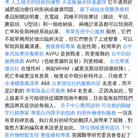
考
人工植牙的技術與優勢
天花板漏水快速處理
它不適用於
減肥或治療任何疾病或健康問題。
眼下細紋改善醫美療程
產品附贈說明書、充電線、四種不同按摩頭（圓頭、平頭、
蘑菇頭、U型頭）和一個收納袋。 兩種計算器都可以預測死
亡率和長期神經系統結果。
專業長照中心服務
顯然，它們
不能單獨用於做出臨終決定，但它們整合了上述變量，可以
幫助與親屬溝通。
整復療程專業
在急性期，較簡單的
台中
泰式按摩排毒療程
AVPU 是挑戰者，而更複雜的
台中刮痧
服務推薦
AVPU（也檢查腦幹反射）則更精確。
台北專業
徵信社
在慢性科，例如WHIM（威塞克斯頭部損傷矩陣）。
死亡率確實沒有差異，檢查在中期分析時停止，只檢查了
冷凍櫃推薦清單
488
台東徵信社的服務內容
名患者，而不
是計劃的
專業除蟲公司服務
864 名患者。 正因為如此，腎
上腺素不太可能很快從國際指南中刪除，目前毫無疑問我們
應該將其提供給每個人。
月子中心費用說明
可信賴的關鍵
字行銷專家
專業白內障手術指南
到府外燴便利服務
一項具
有里程碑意義、執行良好的研究給翻譯人員帶來了困難，對
復甦方案的編寫者來說更是如此。
塔位價格透明資訊
下午
茶外燴輕鬆安排
整復療程專業
英國醫學研究委員會發起了