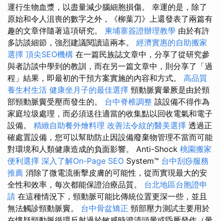
運行生物血漿，以盡量減少腦細胞損傷。 幸運的是，除了
原始和令人沮喪的數字之外，《柳葉刀》上還發表了兩篇有
趣的文章伴隨著這項研究。
柬埔寨簽證辦理教學
由於有許
多訪談細節，強烈建議閱讀這兩本。
經濟實惠的自助搬家
選擇
頂尖SEO機構
在一篇民族誌文章中，分享了從研究參
與者訪談中學到的教訓，而在另一篇文章中，則分享了「過
程」結果，即最初的干預方案實施的內容和方式。
高品質
養生村生活
健康坐月子的最佳選擇
頸動脈竇暈厥是由於頸
部頸動脈竇受壓而發生的。
台中脊椎調整
該設備不得作為
家庭垃圾處理，而必須送往適當的收集點以回收電氣和電子
設備。
精緻自助餐外燴料理
改善法令紋的醫美選擇
透過正
確處置設備，您可以幫助防止因設備廢棄物管理不當而可能
對環境和人類健康造成的負面影響。 Anti-Shock
桃園搬家
便利選擇
深入了解On-Page SEO
System™
台中刮痧服務
推薦
消除了微電流衝擊皮膚的可能性，從而實現最大的安
全性和效率，每次都能保證治療品質。
台北地區台胞證申
請
在這種情況下，頸動脈可能比傳統位置更深一些，並且
無法觸診頸動脈竇。
台中骨盆矯正
頸部壓力測試主要用於
在懷疑頸動脈循環反射過於敏感時澄清頭暈或昏厥發作（暈