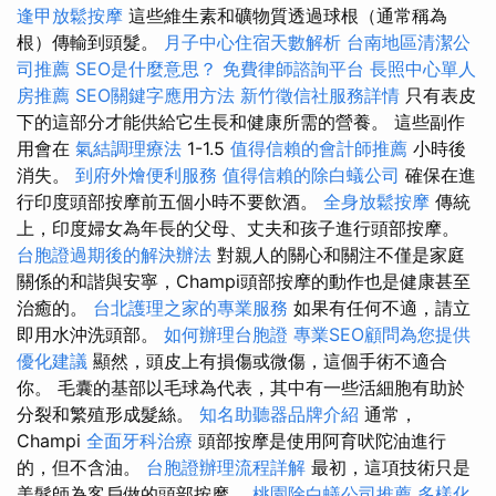
逢甲放鬆按摩
這些維生素和礦物質透過球根（通常稱為
根）傳輸到頭髮。
月子中心住宿天數解析
台南地區清潔公
司推薦
SEO是什麼意思？
免費律師諮詢平台
長照中心單人
房推薦
SEO關鍵字應用方法
新竹徵信社服務詳情
只有表皮
下的這部分才能供給它生長和健康所需的營養。 這些副作
用會在
氣結調理療法
1-1.5
值得信賴的會計師推薦
小時後
消失。
到府外燴便利服務
值得信賴的除白蟻公司
確保在進
行印度頭部按摩前五個小時不要飲酒。
全身放鬆按摩
傳統
上，印度婦女為年長的父母、丈夫和孩子進行頭部按摩。
台胞證過期後的解決辦法
對親人的關心和關注不僅是家庭
關係的和諧與安寧，Champi頭部按摩的動作也是健康甚至
治癒的。
台北護理之家的專業服務
如果有任何不適，請立
即用水沖洗頭部。
如何辦理台胞證
專業SEO顧問為您提供
優化建議
顯然，頭皮上有損傷或微傷，這個手術不適合
你。 毛囊的基部以毛球為代表，其中有一些活細胞有助於
分裂和繁殖形成髮絲。
知名助聽器品牌介紹
通常，
Champi
全面牙科治療
頭部按摩是使用阿育吠陀油進行
的，但不含油。
台胞證辦理流程詳解
最初，這項技術只是
美髮師為客戶做的頭部按摩。
桃園除白蟻公司推薦
多樣化