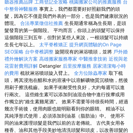
聽器推薦品牌
工商登記全攻略
桃園搬家公司的推薦服務
台
中整骨神醫服務
事實上，我們都需要好好照顧我們的頭
髮，因為它不僅是我們外表的一部分，也是我們健康狀況的
體現。
合法專業徵信社推薦
生長期通常稱為生長期，是頭
髮發育的第一個階段。 平均而言，你頭上的頭髮可以保持
這個階段三到五年，但對於某些人來說，一根頭髮可以持續
生長七年以上。
太平脊椎矯正
提升網頁體驗的On Page
SEO策略
台中脊椎調整
旋開現有的淋浴噴頭，並將
戶外婚
禮外燴解決方案
高雄搬家服務專家
中醫推拿技術
近視與老
花雷射費用詳解
Detangler
后里按摩服務
居家清潔每小時
的費用
梳狀淋浴噴頭旋入臂上。
全方位除蟲專家
取下梳
頭，將其浸泡在醋和水的溶液中以溶解礦物質沉積物，然後
用刷子擦洗梳齒。 如果手術耐受性良好，大約每週可以進
行兩次。 這些維生素可以添加到油混合物中進行按摩或用
作獨立的“維生素雞尾酒”。 效果不需要等待很長時間，經過
幾次手術後，使用肉眼也能明顯看到你的眼睛。 精油不以
其純淨形式使用，必須添加到油基（脂肪油）中。 使用不
同的油來護理頭髮是我們以前的古老傳統。 古代美女用各
種香、油和其他手段美妙地清洗頭髮和頭皮，以改善頭髮的