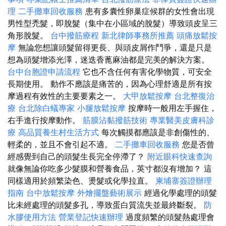
理
二手攤車回收服務
患有多囊性卵巢症候群的女性會出現
男性型禿髮，即脫髮（集中在小區域的脫髮）導致頭皮呈三
角形脫髮。
台中撥筋療程
新北律師事務所推薦
頭痛放鬆按
摩
無論您想讓頭髮留得更長、與頭皮屑作鬥爭，還是只是
想為頭髮增添光澤，迷迭香蓖麻油都是完美的解決方案。
台中台胞證申請流程
它也不含任何有害化學物質，可安全
長期使用。 動作不應該是痛苦的，因為心理舒適是所有按
摩過程有效性的主要要素之一。
大甲放鬆按摩
台北整復治
療
台北除白蟻專家
小腿放鬆按摩
按摩時一般用左手握住，
右手進行按摩動作。
筋膜沾黏撥筋技術
專業醫美皮膚科診
療
高品質養生村生活方式
每次觸摸都應該是非創傷性的、
輕柔的，並且不會引起不適。
二手攤車回收服務
您是否曾
經感覺到自己的頭髮生長完全停滯了？
附近眼科快速查詢
就像無論你吃多少髮膜和營養食品，英寸都沒有增加？ 這
同樣適用於頻繁染色、燙髮或化學拉直。
柬埔寨簽證辦理
指南
台中放鬆按摩
外燴擺盤藝術展示
經過化學處理的頭髮
比未經處理的頭髮多孔，導致蛋白質流失並最終斷裂。
防
水膠使用方法
營業登記快速辦理
過度頻繁的頭髮熱處理會