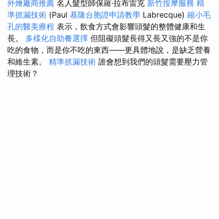
外燴廠商推薦
名人髮型師保羅·拉布雷克
新竹按摩服務
精
準抓漏技術
(Paul
基隆台胞證申請教學
Labrecque)
縮小毛
孔的醫美療程
表示，飲食方式會影響頭髮的整體健康和生
長。
多樣化自助餐選擇
但阻礙頭髮長得又長又強的不是你
吃的食物，而是你不吃的東西——更具體地說，是缺乏營養
和維生素。
精準抓漏技術
誰會想到我們的頭髮需要壓力管
理技術？