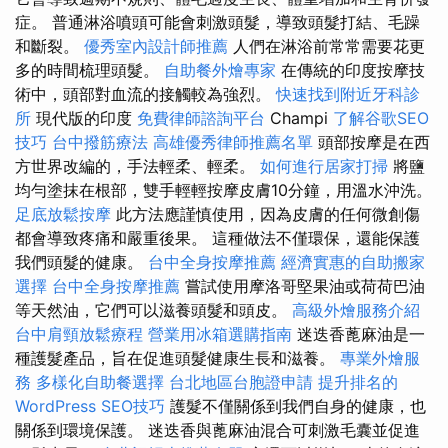
症。 普通淋浴噴頭可能會刺激頭髮，導致頭髮打結、毛躁
和斷裂。
優秀室內設計師推薦
人們在淋浴前常常需要花更
多的時間梳理頭髮。
自助餐外燴專家
在傳統的印度按摩技
術中，頭部對血流的接觸較為強烈。
快速找到附近牙科診
所
現代版的印度
免費律師諮詢平台
Champi
了解谷歌SEO
技巧
台中撥筋療法
高雄優秀律師推薦名單
頭部按摩是在西
方世界改編的，手法輕柔、輕柔。
如何進行居家打掃
將鹽
均勻塗抹在根部，雙手輕輕按摩皮膚10分鐘，用溫水沖洗。
足底放鬆按摩
此方法應謹慎使用，因為皮膚的任何微創傷
都會導致疼痛和嚴重後果。 這種做法不僅環保，還能保護
我們頭髮的健康。
台中全身按摩推薦
經濟實惠的自助搬家
選擇
台中全身按摩推薦
嘗試使用摩洛哥堅果油或荷荷巴油
等天然油，它們可以滋養頭髮和頭皮。
高級外燴服務介紹
台中肩頸放鬆療程
營業用冰箱選購指南
迷迭香蓖麻油是一
種護髮產品，旨在促進頭髮健康生長和滋養。
專業外燴服
務
多樣化自助餐選擇
台北地區台胞證申請
提升排名的
WordPress SEO技巧
護髮不僅關係到我們自身的健康，也
關係到環境保護。 迷迭香與蓖麻油混合可刺激毛囊並促進