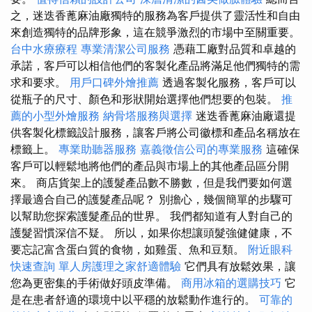
之，迷迭香蓖麻油廠獨特的服務為客戶提供了靈活性和自由
來創造獨特的品牌形象，這在競爭激烈的市場中至關重要。
台中水療療程
專業清潔公司服務
憑藉工廠對品質和卓越的
承諾，客戶可以相信他們的客製化產品將滿足他們獨特的需
求和要求。
用戶口碑外燴推薦
透過客製化服務，客戶可以
從瓶子的尺寸、顏色和形狀開始選擇他們想要的包裝。
推
薦的小型外燴服務
納骨塔服務與選擇
迷迭香蓖麻油廠還提
供客製化標籤設計服務，讓客戶將公司徽標和產品名稱放在
標籤上。
專業助聽器服務
嘉義徵信公司的專業服務
這確保
客戶可以輕鬆地將他們的產品與市場上的其他產品區分開
來。 商店貨架上的護髮產品數不勝數，但是我們要如何選
擇最適合自己的護髮產品呢？ 別擔心，幾個簡單的步驟可
以幫助您探索護髮產品的世界。 我們都知道有人對自己的
護髮習慣深信不疑。 所以，如果你想讓頭髮強健健康，不
要忘記富含蛋白質的食物，如雞蛋、魚和豆類。
附近眼科
快速查詢
單人房護理之家舒適體驗
它們具有放鬆效果，讓
您為更密集的手術做好頭皮準備。
商用冰箱的選購技巧
它
是在患者舒適的環境中以平穩的放鬆動作進行的。
可靠的