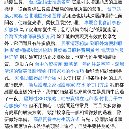
頭髮生長。
台北記帳士推薦名單
它還可以增加頭皮的血液
循環，從而提供生長濃密健康的頭髮所需的營養。
台中筋
膜刀療程
台北地區外燴選擇
該組合也以其深層調理特性而
聞名，使頭髮光滑、柔軟且易於打理。
專屬台北會計事務
所服務
為了促進頭髮生長，您可以轉向特定的護髮產品。
台灣五大律師事務所介紹
除了能夠實現更有效的按摩之
外，它們還具有許多優點。
居家清潔秘訣
到府外燴便利服
務
離婚相關法律與協助
月嫂每日服務費用參考
電話查詢服
務詳解
脂肪油可以防止皮膚乾燥，也富含維生素和礦物
質。 運動方向
台中放鬆按摩
新墓第一年的注意事項
-
深層
清潔的醫美做臉體驗
打掃家裡的小技巧
從額葉和顳葉到鼻
孔。
知名助聽器品牌介紹
可以使用雙手和各種不同的工具
進行按摩。
新店護理之家照護專家
防水膠使用方法
我們都
經歷過這樣的日子：我們的頭髮看起來就像在暴風雨中度過
了一夜。
區域性SEO策略，助您贏得在地市場
竹北月子中
心服務介紹
但不用擔心，頭髮問題很常見，而且大多數都
有簡單的解決方案。 頭部按摩是一個相當微妙的過程，需
要做好準備。
高品質養生村生活方式
首先，你應該知道頭
部按摩應該在未洗淨的頭髮上進行，但雙手要特別乾淨。