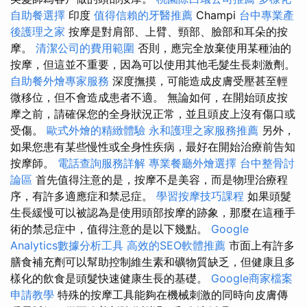
自助餐選擇
印度
值得信賴的牙醫推薦
Champi
台中專業產
後護理之家
按摩是對肩部、上臂、頸部、臉部和耳朵的按
摩。
清潔公司的費用範圍
否則，應完全放棄使用某種油的
按摩，但這並不重要，因為可以使用其他毛髮生長刺激劑。
自助餐外燴專家服務
深度撫摸，可能造成皮膚受壓甚至輕
微移位，但不會造成患者不適。 無論如何，在開始頭皮按
摩之前，請確保您的全身狀況正常，並且頭皮上沒有傷口或
受傷。
歐式外燴的精緻體驗
永和護理之家服務推薦
另外，
如果您患有某些慢性或全身性疾病，最好在開始治療前告知
按摩師。
電話查詢服務詳解
專業餐廳外燴選擇
台中整骨討
論區
首先值得注意的是，按摩不是美容，而是物理治療程
序，有許多適應症和禁忌症。
學習按摩技巧課程
如果頭髮
生長緩慢可以被認為是使用頭部按摩的跡象，那麼在這種手
術的禁忌症中，值得注意的是以下幾點。
Google
Analytics數據分析工具
高效的SEO軟體推薦
市面上有許多
膳食補充劑可以幫助控制維生素和礦物質缺乏，但健康且多
樣化的飲食是頭髮快速健康生長的基礎。
Google商家檔案
申請教學
特殊的按摩工具能夠在機械刺激的同時向皮膚傳