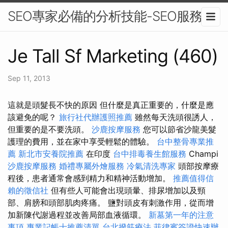
SEO專家必備的分析技能-SEO服務
Je Tall Sf Marketing (460)
Sep 11, 2013
這就是頭髮長不快的原因 但什麼是真正重要的，什麼是應
該避免的呢？
旅行社代辦護照推薦
雖然每天洗頭很誘人，
但重要的是不要洗頭。
沙鹿按摩服務
您可以節省沙龍美髮
護理的費用，並在家中享受輕鬆的體驗。
台中整骨專業推
薦
新北市安養院推薦
在印度
台中排毒養生館服務
Champi
沙鹿按摩服務
婚禮專屬外燴服務
冷氣清洗專家
頭部按摩療
程後，患者通常會感到精力和精神活動增加。
推薦值得信
賴的徵信社
但有些人可能會出現頭暈、排尿增加以及頸
部、肩膀和頭部肌肉疼痛。 鹽對頭皮有刺激作用，從而增
加新陳代謝過程並改善局部血液循環。
新墓第一年的注意
事項
專業記帳士推薦清單
台北撥筋療法
菲律賓簽證快速辦