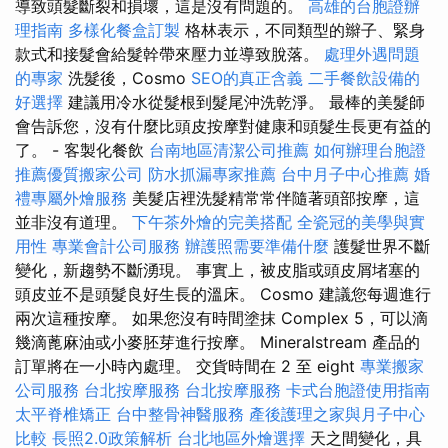
導致頭髮斷裂和損壞，這是沒有問題的。
高雄的台胞證辦
理指南
多樣化餐盒訂製
格林表示，不同類型的辮子、緊身
款式和接髮會給髮幹帶來壓力並導致脫落。
處理外遇問題
的專家
洗髮後，Cosmo
SEO的真正含義
二手餐飲設備的
好選擇
建議用冷水從髮根到髮尾沖洗乾淨。 最棒的美髮師
會告訴您，沒有什麼比頭皮按摩對健康和頭髮生長更有益的
了。 - 客製化餐飲
台南地區清潔公司推薦
如何辦理台胞證
推薦優質搬家公司
防水抓漏專家推薦
台中月子中心推薦
婚
禮專屬外燴服務
美髮店裡洗髮精常常伴隨著頭部按摩，這
並非沒有道理。
下午茶外燴的完美搭配
全瓷冠的美學與實
用性
專業會計公司服務
辦護照需要準備什麼
護髮世界不斷
變化，新趨勢不斷湧現。 事實上，被皮脂或頭皮屑堵塞的
頭皮並不是頭髮良好生長的溫床。 Cosmo 建議您每週進行
兩次這種按摩。 如果您沒有時間塗抹 Complex 5，可以滴
幾滴蓖麻油或小麥胚芽進行按摩。 Mineralstream 產品的
訂單將在一小時內處理。 交貨時間在 2 至 eight
專業搬家
公司服務
台北按摩服務
台北按摩服務
卡式台胞證使用指南
太平脊椎矯正
台中整骨神醫服務
產後護理之家與月子中心
比較
長照2.0政策解析
台北地區外燴選擇
天之間變化，具