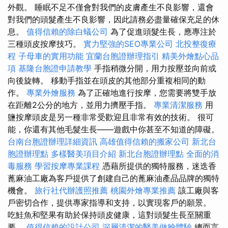
外觀。 睡眠不足不僅會對我們的皮膚產生不良影響，還會
對我們的頭髮產生不良影響，因此請務必盡量確保充足的休
息。
值得信賴的除白蟻公司
為了促進頭髮生長，應專注於
三種頭皮按摩技巧。
實力堅強的SEO專業公司
北投整復療
程
子母車的實用功能
宜蘭台胞證辦理指引
精美外燴點心品
項
基隆台胞證申請教學
手指稍微分開，用力按壓並向前或
向後旋轉。 移動手指並在頭皮的其他部分重複相同的動
作。
專業外燴服務
為了正確地進行按摩，您需要將雙手放
在距離2公分的地方，並用力擠壓手指。
專業清潔服務
用
鹽按摩頭皮是另一種非常受歡迎且非常有效的技術。 很可
能，你還有其他毛髮生長——遊戲中你甚至不知道的障礙。
台南台胞證辦理詳細資訊
高雄值得信賴的搬家公司
新北台
胞證辦理點
多樣醫美項目介紹
新北台胞證辦理點
全面的消
毒服務
學習按摩專業課程
憑藉所提供的獨特服務，迷迭香
蓖麻油工廠為客戶提供了創建自己的蓖麻油產品品牌的獨特
機會。
旅行社代辦護照推薦
桃園外燴專業推薦
該工廠與客
戶密切合作，提供專家指導和支持，以實現客戶的願景。
吃鮭魚和堅果有助於保持頭皮健康，這對頭髮生長至關重
要。
值得信賴的設計公司
深層清潔的醫美做臉體驗
總而言