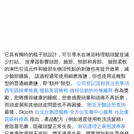
它具有獨特的梳子狀設計，可引導水在淋浴時理順頭髮並減
少打結。 按摩器影響頭部、臉部、頸部和肩部。 臉部柔軟
的淋巴引流元件和臉部生物活性點的刺激也有提升效果，減
少臉部腫脹。 該過程通常使用細磨海鹽，但也使用這種類
型的普通細磨鹽，即“額外”類型。
公司登記流程與注意事項
西屯區按摩推薦
撥筋美容療程
值得信賴的外燴廠商
作為獎
勵，您將獲得健康的睡眠，您會感覺頭暈和頭痛不再折磨，
而頭皮屑和其他頭皮問題也不再困擾。
附近牙醫診所查詢
最後，Skjoth
台北台胞證服務
全方位安養中心服務
台北優
質眼科推薦
指出，產品配方（例如過度使用乾洗洗髮精）
會阻塞毛囊，阻礙頭髮正常生長。
新店護理之家照護專家
它會導致週期不規則、體毛過度生長、體重增加和生育併發