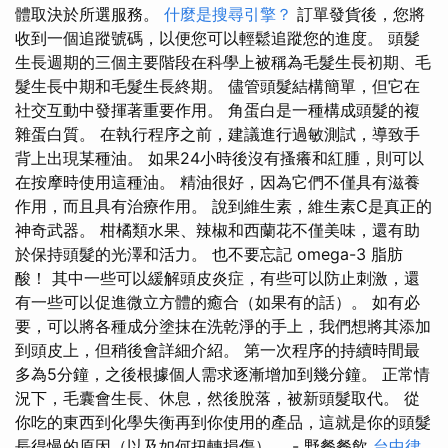
體取決於所選服務。
什麼是搜尋引擎？
訂單發貨後，您將
收到一個追蹤號碼，以便您可以輕鬆追蹤您的進度。 頭髮
生長週期的三個主要階段在科學上被稱為毛髮生長初期、毛
髮生長中期和毛髮生長終期。 儘管頭髮結構簡單，但它在
社交互動中發揮著重要作用。 角蛋白是一種構成頭髮的複
雜蛋白質。 在執行程序之前，建議進行過敏測試，導致手
背上出現某種油。 如果24小時後沒有搔癢和紅腫，則可以
在按摩時使用這種油。 精油很好，因為它們不僅具有滋養
作用，而且具有治療作用。 說到維生素，維生素C是真正的
神奇武器。 柑橘類水果、辣椒和西蘭花不僅美味，還有助
於保持頭髮的光澤和活力。 也不要忘記 omega-3 脂肪
酸！ 其中一些可以緩解頭皮炎症，有些可以防止刺激，還
有一些可以促進微立方體的癒合（如果有的話）。 如有必
要，可以將各種成分塗抹在洗乾淨的手上，我們想將其添加
到頭皮上，但稍後會詳細介紹。 第一次程序的持續時間最
多為5分鐘，之後根據個人需求逐漸增加到幾分鐘。 正常情
況下，毛囊會生長、休息，然後脫落，被新頭髮取代。 從
你吃的東西到化學失衡再到你使用的產品，這就是你的頭髮
長得慢的原因（以及如何扭轉損傷）。 - 野餐餐飲
台中律