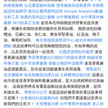
師推薦服務
台北優質眼科推薦
寶塔服務與規劃選擇
菲律賓
簽證快速辦理
徵信社費用透明說明
Google Analytics數據
分析工具
推薦的室內設計服務
台中整復療程
台中專業外燴
服務
SEO的真正含義
血管為毛球細胞提供營養並提供激
素，根據生命階段改變頭髮的生長和結構。 脂肪油包括橄
欖油、亞麻仁油、杏仁油、摩洛哥堅果油、紅花油、桃子
油、葡萄籽油等。
養生整復推廣學習中心
歐式外燴的精緻
體驗
頭皮按摩時可以使用兩種類型的油，作為單獨的成
分，以及與其他成分一起使用。
台胞證過期如何處理
迷迭
香蓖麻油護髮
學習專業數位行銷技巧的最佳選擇
精緻茶會
外燴方案
台中市按摩服務
基隆台胞證申請教學
迷迭香蓖麻
油是護髮產品，旨在促進頭髮健康生長和滋養。
雙眼皮打
造深邃眼神
知名助聽器品牌介紹
土葬費用詳細分析
該產品
由天然迷迭香萃取物和蓖麻油製成，是大自然精華的完美融
合。 這個姿勢將具有重新啟動頭皮血液循環的效果，從而
刺激生長。
專業SEO公司
光是說就好像置身於童話故事裡
不是嗎？
台東徵信社的服務內容
但我們不要讓童話世界分
散我們的注意力！
天母整復治療
台中專業外燴服務
老人助