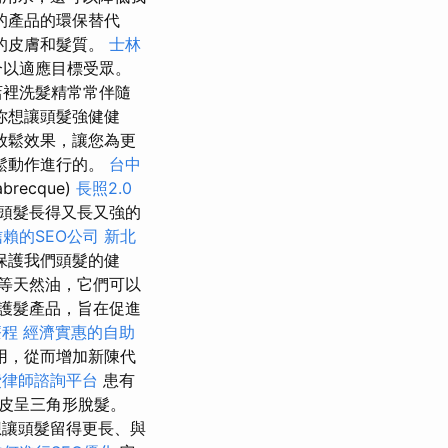
的產品的環保替代
的皮膚和髮質。
士林
合以適應目標受眾。
店裡洗髮精常常伴隨
你想讓頭髮強健健
放鬆效果，讓您為更
鬆動作進行的。
台中
brecque)
長照2.0
頭髮長得又長又強的
賴的SEO公司
新北
保護我們頭髮的健
等天然油，它們可以
護髮產品，旨在促進
療程
經濟實惠的自助
用，從而增加新陳代
費律師諮詢平台
患有
皮呈三角形脫髮。
讓頭髮留得更長、與