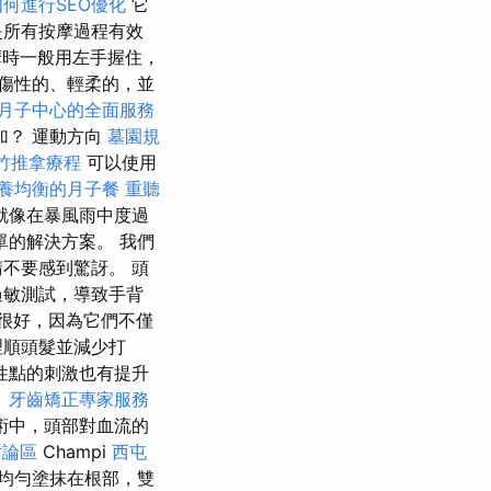
如何進行SEO優化
它
是所有按摩過程有效
時一般用左手握住，
傷性的、輕柔的，並
月子中心的全面服務
加？ 運動方向
墓園規
竹推拿療程
可以使用
養均衡的月子餐
重聽
就像在暴風雨中度過
的解決方案。 我們
不要感到驚訝。 頭
過敏測試，導致手背
油很好，因為它們不僅
理順頭髮並減少打
性點的刺激也有提升
。
牙齒矯正專家服務
術中，頭部對血流的
討論區
Champi
西屯
均勻塗抹在根部，雙