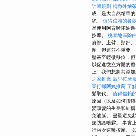
計圖規劃
精緻外燴
成，是大自然精華的
絲。
值得信賴的餐
是使用阿育吠陀油
按摩。
桃園地區除
肩部、上臂、頸部
摩，但這並不重要，
壓甚至輕微移位，但
以促進微立方體的
上，我們想將其添加
之家推薦
后里按摩
業打掃阿姨推薦
了
髮取代。
值得信賴
原因（以及如何扭
變頭髮的生長和結構
免油膩。 盡量避免
熱防護噴霧。 事實
行兩次這種按摩。 如