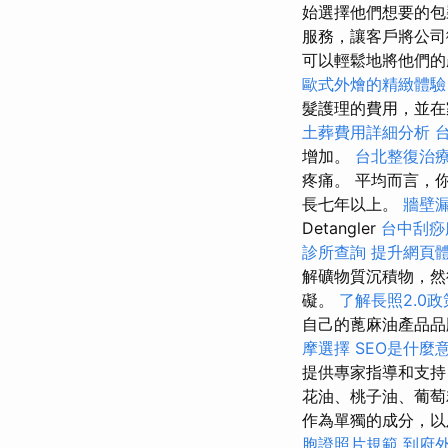
始選擇他們想要的
服務，讓客戶將公
可以輕鬆地將他們的
歐式外燴的精緻體驗
髮護理的費用，並
土葬費用詳細分析
增加。
台北整復治
疼痛。 平均而言，
長七年以上。
牆壁
Detangler
台中刮痧
診所查詢
提升網頁體驗
解礦物質沉積物，然
礙。
了解長照2.0政
自己的蓖麻油產品
摩選擇
SEO是什麼
提供專家指導和支持
花油、桃子油、葡
作為單獨的成分，
胞證照片規範
到府