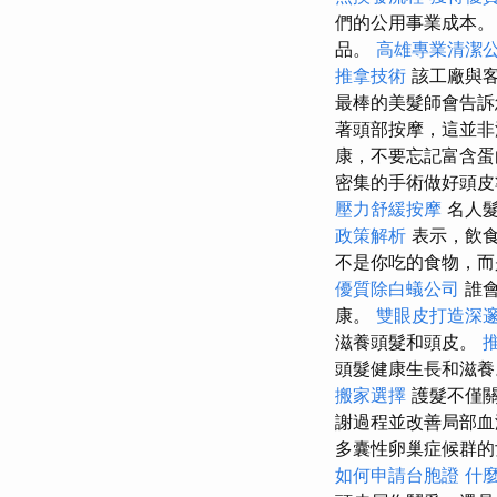
們的公用事業成本
品。
高雄專業清潔
推拿技術
該工廠與客
最棒的美髮師會告訴
著頭部按摩，這並非
康，不要忘記富含蛋
密集的手術做好頭
壓力舒緩按摩
名人
政策解析
表示，飲
不是你吃的食物，而
優質除白蟻公司
誰會
康。
雙眼皮打造深
滋養頭髮和頭皮。
頭髮健康生長和滋
搬家選擇
護髮不僅關
謝過程並改善局部
多囊性卵巢症候群的
如何申請台胞證
什