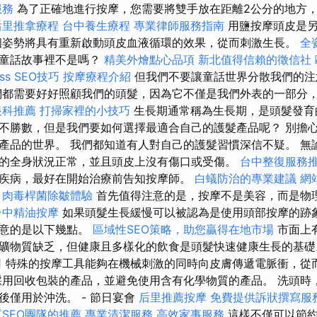
服務
為了正確地進行按摩，您需要將雙手放在距離2公分的地方
后里推拿療程
台中養生療程
專業律師服務指南
用鹽按摩頭皮是另
個姿勢將具有重新啟動頭皮血液循環的效果，從而刺激生長。
全
於童話故事裡不是嗎？
精美外燴點心品項
新北值得信賴的徵信社
ss SEO技巧
按摩療程介紹
但我們不要讓童話世界分散我們的
都需要好好照顧我們的頭髮，因為它不僅是我們外表的一部分
眼科推薦
打掃家裡的小技巧
生長期通常稱為生長期，是頭髮發育
不勝數，但是我們要如何選擇最適合自己的護髮產品呢？ 別擔
產品的世界。 我們都知道有人對自己的護髮習慣深信不疑。 無
的全身狀況正常，並且頭皮上沒有傷口或受傷。
台中整復服務
疾病，最好在開始治療前告知按摩師。
白蟻防治的專業建議
網
肉毒桿菌除皺體驗
首先值得注意的是，按摩不是美容，而是物
台中精油按摩
如果頭髮生長緩慢可以被認為是使用頭部按摩的跡
注意的是以下幾點。
區域性SEO策略，助您贏得在地市場
市面上
礦物質缺乏，但健康且多樣化的飲食是頭髮快速健康生長的基
司
特殊的按摩工具能夠在機械刺激的同時向皮膚傳遞電脈衝，從
採用回收包裝的產品，並避免使用含有化學物質的產品。 洗頭時
後僅用於沖洗。 - 節日宴會
后里推薦按摩
免費提供訴狀撰寫服
SEO團隊的推薦
專業清潔服務
高效家事服務
這樣不僅可以節約