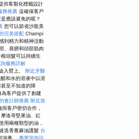
提供客製化標籤設計
服務推薦
這確保客戶
麼是應該避免的呢？
薦
您可以節省沙龍美
的完美搭配
Champi
感到精力和精神活動
部、肩膀和頭部肌肉
一根頭髮可以持續生
查詢服務詳解
旋入臂上。
附近牙醫
醋和水的溶液中以溶
你甚至不知道的障
廠為客戶提供了創建
的會計師推薦
附近按
廠與客戶密切合作，
、摩洛哥堅果油、紅
使用兩種類型的油，
迷迭香蓖麻油護髮
台
和滋養。
專業室內設