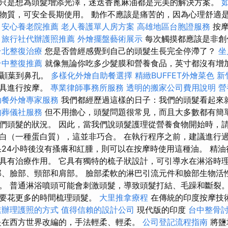
只是想為頭髮增添光澤，迷迭香蓖麻油都是完美的解決方案。
物質，可安全長期使用。 動作不應該是痛苦的，因為心理舒適
。
安心養老院推薦
老人養護單人房方案
高雄地區台胞證服務
按摩
。
旅行社代辦護照推薦
外燴擺盤藝術展示
每次觸摸都應該是非創
台北整復治療
您是否曾經感覺到自己的頭髮生長完全停滯了？
坐
台中整復推薦
就像無論你吃多少髮膜和營養食品，英寸都沒有增
和顳葉到鼻孔。
多樣化外燴自助餐選擇
精緻BUFFET外燴菜色
新
工具進行按摩。
專業律師事務所服務
透明的搬家公司費用說明
營
助餐外燴專家服務
我們都經歷過這樣的日子：我們的頭髮看起來
的葬儀社服務
但不用擔心，頭髮問題很常見，而且大多數都有簡單
們頭髮的狀況。 因此，當我們說頭髮護理從營養食物開始時，請
白（一種蛋白質），這並非巧合。 在執行程序之前，建議進行
果24小時後沒有搔癢和紅腫，則可以在按摩時使用這種油。 精
具有治療作用。 它具有獨特的梳子狀設計，可引導水在淋浴時
部、臉部、頸部和肩部。 臉部柔軟的淋巴引流元件和臉部生物活
。 普通淋浴噴頭可能會刺激頭髮，導致頭髮打結、毛躁和斷裂
需要花更多的時間梳理頭髮。
大里推拿療程
在傳統的印度按摩技
速辦理護照的方式
值得信賴的設計公司
現代版的印度
台中整骨
是在西方世界改編的，手法輕柔、輕柔。
公司登記流程指南
將鹽