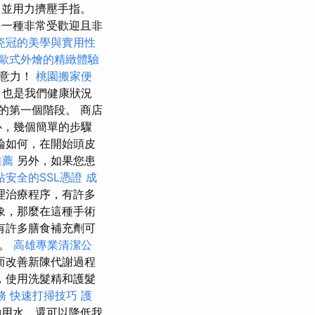
，並用力擠壓手指。
一種非常受歡迎且非
瓷冠的美學與實用性
歐式外燴的精緻體驗
注意力！
桃園搬家便
，也是我們健康狀況
的第一個階段。 商店
心，幾個簡單的步驟
論如何，在開始頭皮
推薦
另外，如果您患
站安全的SSL憑證
成
理治療程序，有許多
象，那麼在這種手術
有許多膳食補充劑可
礎。
高雄專業清潔公
而改善新陳代謝過程
，使用洗髮精和護髮
務
快速打掃技巧
護
用水，還可以降低我