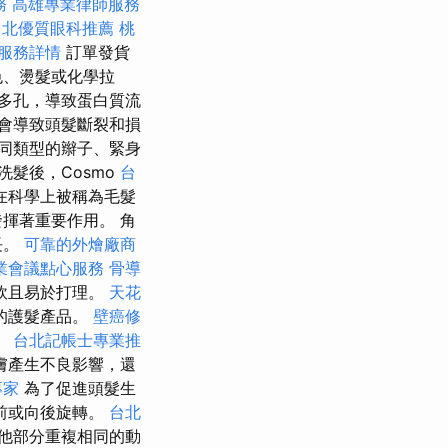
務
高雄專業律師服務
台北優質眼科推薦
桃
服務詳情
訂單發貨
色、燙髮或化學拉
多孔，導致蛋白質流
會導致頭髮斷裂和損
同類型的辮子、緊身
洗髮後，Cosmo
台
在科學上被稱為毛髮
揮著重要作用。 角
長。
可靠的外燴廠商
業會議點心服務
骨導
軟且易於打理。
天花
的護髮產品。
壁癌修
。
台北記帳士專業推
膚產生不良影響，還
專家
為了促進頭髮生
前或向後旋轉。
台北
他部分重複相同的動