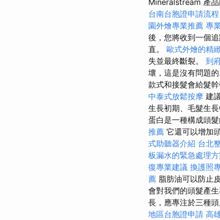
Mineralstrea
台南台胞證申請流程
園外燴專業推薦
專
後，您將收到一個追
直。
歐式外燴的精
失並最終斷裂。
到
壞，這是沒有問題
款式和接髮會給髮
中泰式放鬆按摩
建
生長初期、毛髮生長
蛋白是一種構成頭髮
推薦
它還可以增加
式助聽器介紹
台北
板漏水的緊急處理方
復專業建議
換護照
薦
脂肪油可以防止皮
會對我們的頭髮產生
長，應專注於三種
地區台胞證申請
高