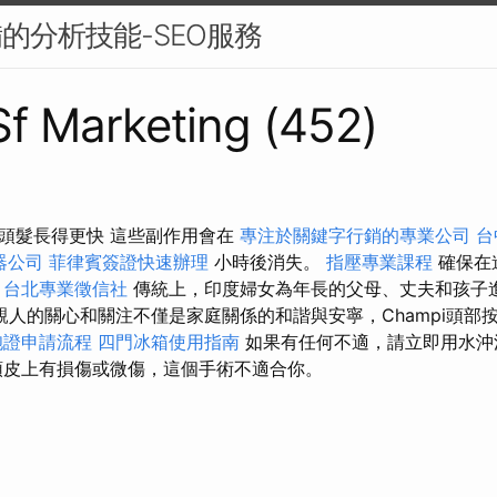
備的分析技能-SEO服務
 Sf Marketing (452)
頭髮長得更快 這些副作用會在
專注於關鍵字行銷的專業公司
台
器公司
菲律賓簽證快速辦理
小時後消失。
指壓專業課程
確保在
。
台北專業徵信社
傳統上，印度婦女為年長的父母、丈夫和孩子
親人的關心和關注不僅是家庭關係的和諧與安寧，Champi頭部
胞證申請流程
四門冰箱使用指南
如果有任何不適，請立即用水沖
皮上有損傷或微傷，這個手術不適合你。