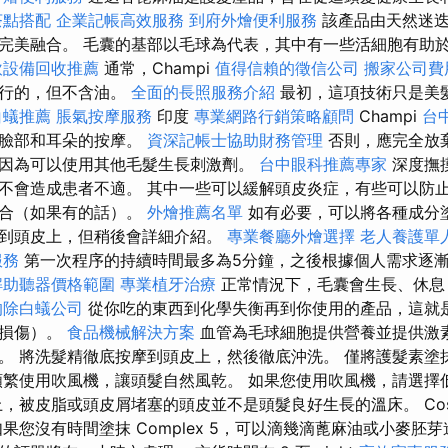
茶點搭配
企業記帳高效服務
到府外燴便利服務
該產品由天然迷迭
完美融合。 毛囊的基部以毛球為代表，其中有一些活細胞有助
飲設備回收推薦
通常，Champi
值得信賴的徵信公司
搬家公司費
進行的，但不含油。
全面的長照服務介紹
最初，這項技術只是美
白蟻推薦
脹氣按摩服務
印度
專業網路行銷策略顧問
Champi
台
、臉部和耳朵的按摩。
資深記帳士協助財務管理
否則，應完全放
因為可以使用其他毛髮生長刺激劑。
台中眼科推薦專家
深度撫
不會造成患者不適。 其中一些可以緩解頭皮炎症，有些可以防
癒合（如果有的話）。
外燴推薦名單
如有必要，可以將各種成分
到頭皮上，但稍後會詳細介紹。
專業餐廳外燴選擇
老人養護單
服務
第一次程序的持續時間最多為5分鐘，之後根據個人需求逐
解助聽器價格範圍
專業植牙治療
正常情況下，毛囊會生長、休息
的除白蟻公司
從你吃的東西到化學失衡再到你使用的產品，這就
轉損傷）。
食品機械解決方案
血管為毛球細胞提供營養並提供激
。 將洗髮精徹底按摩到頭皮上，然後徹底沖洗。 僅將護髮素塗
頻繁使用吹風機，讓頭髮自然風乾。 如果您使用吹風機，請選擇
上，被皮脂或頭皮屑堵塞的頭皮並不是頭髮良好生長的溫床。 Cos
果您沒有時間塗抹 Complex 5，可以滴幾滴蓖麻油或小麥胚