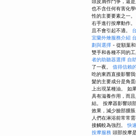
頭皮屑作鬥爭，還是
也不含任何有害化學
性的主要要素之一
右手進行按摩動作
且不會引起不適。
宜蘭外燴服務介紹
劃與選擇
- 從額葉
雙手和各種不同的
者的助聽器選擇
自
了一夜。
值得信賴
吃的東西直接影響我
髮的主要成分是角蛋
上出現某種油。 如
具有滋養作用，而且
結。 按摩器影響頭
效果，減少臉部腫脹
人們在淋浴前常常
接觸較為強烈。
快
按摩服務
頭部按摩