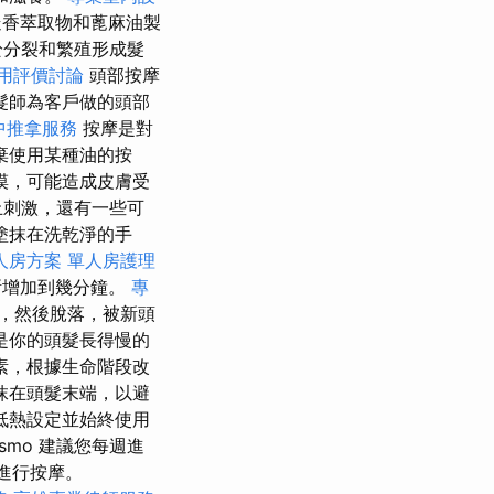
香萃取物和蓖麻油製
於分裂和繁殖形成髮
用評價討論
頭部按摩
髮師為客戶做的頭部
中推拿服務
按摩是對
棄使用某種油的按
摸，可能造成皮膚受
止刺激，還有一些可
塗抹在洗乾淨的手
人房方案
單人房護理
漸增加到幾分鐘。
專
，然後脫落，被新頭
是你的頭髮長得慢的
素，根據生命階段改
抹在頭髮末端，以避
低熱設定並始終使用
mo 建議您每週進
芽進行按摩。