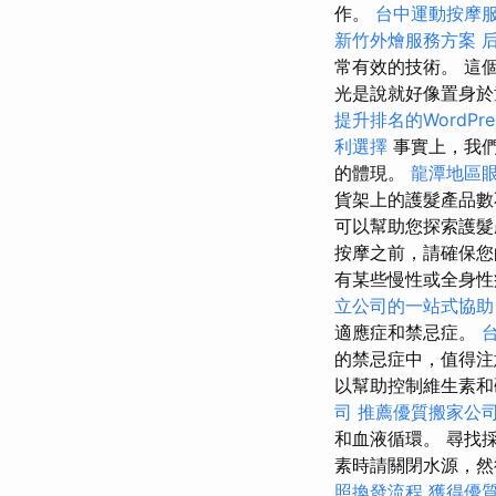
作。
台中運動按摩
新竹外燴服務方案
常有效的技術。 這
光是說就好像置身
提升排名的WordPre
利選擇
事實上，我們
的體現。
龍潭地區
貨架上的護髮產品數
可以幫助您探索護髮
按摩之前，請確保您
有某些慢性或全身性
立公司的一站式協助
適應症和禁忌症。
的禁忌症中，值得
以幫助控制維生素和
司
推薦優質搬家公
和血液循環。 尋找
素時請關閉水源，然
照換發流程
獲得優質