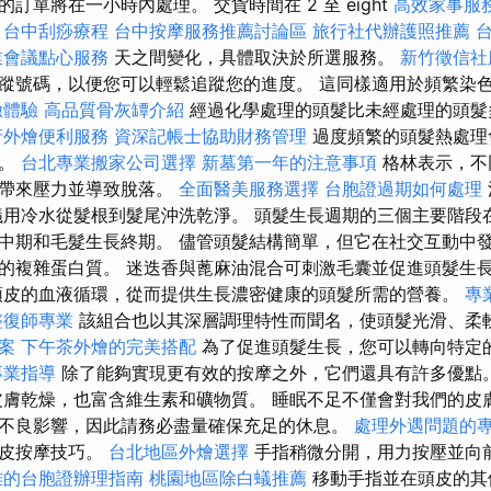
m 產品的訂單將在一小時內處理。 交貨時間在 2 至 eight
高效家事服
台中刮痧療程
台中按摩服務推薦討論區
旅行社代辦護照推薦
業會議點心服務
天之間變化，具體取決於所選服務。
新竹徵信社
蹤號碼，以便您可以輕鬆追蹤您的進度。 這同樣適用於頻繁染
緻體驗
高品質骨灰罈介紹
經過化學處理的頭髮比未經處理的頭髮
府外燴便利服務
資深記帳士協助財務管理
過度頻繁的頭髮熱處理
的。
台北專業搬家公司選擇
新墓第一年的注意事項
格林表示，不
幹帶來壓力並導致脫落。
全面醫美服務選擇
台胞證過期如何處理
議用冷水從髮根到髮尾沖洗乾淨。 頭髮生長週期的三個主要階段
中期和毛髮生長終期。 儘管頭髮結構簡單，但它在社交互動中發
的複雜蛋白質。 迷迭香與蓖麻油混合可刺激毛囊並促進頭髮生
頭皮的血液循環，從而提供生長濃密健康的頭髮所需的營養。
專
整復師專業
該組合也以其深層調理特性而聞名，使頭髮光滑、柔
案
下午茶外燴的完美搭配
為了促進頭髮生長，您可以轉向特定
專業指導
除了能夠實現更有效的按摩之外，它們還具有許多優點
膚乾燥，也富含維生素和礦物質。 睡眠不足不僅會對我們的皮
不良影響，因此請務必盡量確保充足的休息。
處理外遇問題的
頭皮按摩技巧。
台北地區外燴選擇
手指稍微分開，用力按壓並向
雄的台胞證辦理指南
桃園地區除白蟻推薦
移動手指並在頭皮的其