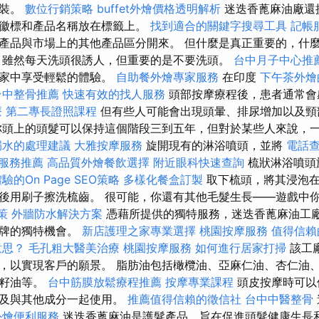
包裝。
數位行銷策略
buffet外燴價格透明解析
迷迭香蓖麻油廠還
司徽標和產品名稱放在標籤上。
找到適合的關鍵字搜尋工具
記帳
產品與市場上的其他產品區分開來。 但什麼是真正重要的，什
雖然每天洗頭很誘人，但重要的是不要洗頭。
台中月子中心推
在家中享受輕鬆的體驗。
自助餐外燴專家服務
在印度
下午茶外燴
台中整骨推薦
快速有效的找人服務
頭部按摩療程後，患者通常會
療
第二專長證照課程
但有些人可能會出現頭暈、排尿增加以及頸
你頭上的頭髮可以保持這個階段三到五年，但對於某些人來說，
漏水的處理建議
大雅按摩服務
旋開現有的淋浴噴頭，並將
電話
服務推薦
高品質外燴餐飲選擇
附近眼科快速查詢
梳狀淋浴噴頭
的On Page SEO策略
多樣化餐盒訂製
取下梳頭，將其浸泡在
後用刷子擦洗梳齒。 很可能，你還有其他毛髮生長——遊戲中
策
外牆防水解決方案
憑藉所提供的獨特服務，迷迭香蓖麻油工
品牌的獨特機會。
新店護理之家專業選擇
桃園按摩服務
值得信賴
意思？
毛孔粗大醫美治療
桃園按摩服務
如何進行居家打掃
該工
，以實現客戶的願景。 脂肪油包括橄欖油、亞麻仁油、杏仁油
萄籽油等。
台中筋膜放鬆療程推薦
按摩專業課程
頭皮按摩時可以
以及與其他成分一起使用。
推薦值得信賴的徵信社
台中中醫整骨
外燴便利服務
迷迭香蓖麻油是護髮產品，旨在促進頭髮健康生長