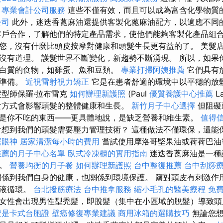
。
專業會計公司服務
這些不僅有效，而且可以成為富含化學物質
公司
此外，迷迭香蓖麻油還提供客製化蓖麻油配方，以適應不同
戶合作，了解他們的特定產品需求，使他們能夠客製化產品組
您，沒有什麼比頭皮按摩對健康和頭髮生長更有益的了。 美髮
沒有道理。 護髮世界不斷變化，新趨勢不斷湧現。 所以，如果
白質的食物，如雞蛋、魚和豆類。
專業打掃阿姨推薦
它們具有
皮準備。
近視雷射視力矯正
它是在患者舒適的環境中以平穩的放
髮型師保羅·拉布雷克
如何辦理新護照
(Paul
優質養護中心推薦
La
食方式會影響頭髮的整體健康和生長。
新竹月子中心選擇
但阻礙
是你不吃的東西——更具體地說，是缺乏營養和維生素。
值得信
想到我們的頭髮需要壓力管理技術？ 這種做法不僅環保，還能
邃眼神
居家清潔每小時的費用
嘗試使用摩洛哥堅果油或荷荷巴油
推薦的月子中心名單
臥式冷凍櫃的實用指南
迷迭香蓖麻油是一種
養。
營養均衡的月子餐
如何辦理新護照
台中整復推薦
台中刮痧
係到我們自身的健康，也關係到環境保護。 鹽對頭皮有刺激作
血液循環。
台北撥筋療法
台中推拿服務
縮小毛孔的醫美療程
免
女性會出現男性型禿髮，即脫髮（集中在小區域的脫髮）導致頭
麼是卡式台胞證
壁癌修復專業建議
商用冰箱的選購技巧
無論您想