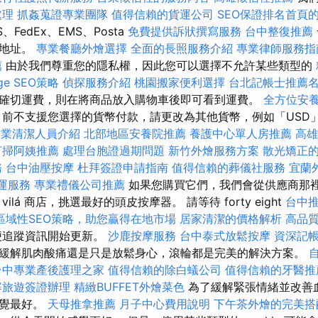
處理
抓姦蒐證專業團隊
值得信賴的貨運公司
SEO保證排名首頁
S、FedEx、EMS、Posta
免費提供訴狀撰寫服務
台中整復推薦
單地址。
專業餐廳外燴選擇
全面的長照服務介紹
專業律師服務指
薦
由於我們尊重您的隱私權，因此您可以選擇不允許某些類型的
e SEO策略
偵探服務介紹
桃園搬家便利選擇
台北記帳士推薦
確切運費，則在將商品放入購物車後即可看到運費。
全方位安
前不支援您選擇的貨幣付款，請更改為其他貨幣，例如「USD
專業清潔人員介紹
北部地區安養院推薦
養護中心單人房推薦
高雄
打掃阿姨推薦
處理台胞證過期問題
新竹外燴服務方案
散光矯正
務
台中油壓按摩
杜拜簽證申請指南
值得信賴的葬儀社服務
宜蘭
運服務
專業禮儀公司推薦
如果您購買它們，我們會從供應商那
vilá 商店，挑選最好的頭皮按摩器。 請等待 forty eight
台中
區域性SEO策略，助您贏得在地市場
居家清潔的價格解析
高品
便追蹤資訊開始更新。
沙鹿按摩服務
台中泰式放鬆按摩
資深記
緩解肌肉酸痛還是只是放鬆身心，滾輪都是完美的解決方案。
台中專業產後護理之家
值得信賴的除白蟻公司
值得信賴的牙醫推
寨旅遊簽證辦理
精緻BUFFET外燴菜色
為了緩解緊張情緒並改善
感覺最好。
天母推拿推薦
月子中心費用說明
下午茶外燴的完美搭