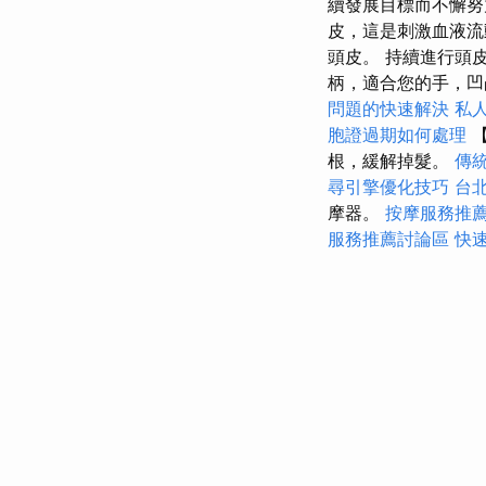
續發展目標而不懈努
皮，這是刺激血液流
頭皮。 持續進行頭
柄，適合您的手，
問題的快速解決
私
胞證過期如何處理
【
根，緩解掉髮。
傳
尋引擎優化技巧
台
摩器。
按摩服務推
服務推薦討論區
快