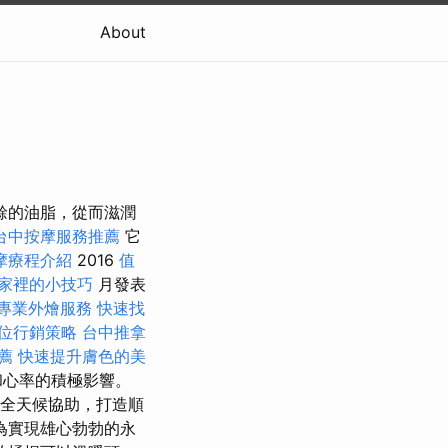
About
餘的油脂，從而滋潤
台中按摩服務推薦
它
摩療程介紹
2016
值
家裡的小技巧
月發表
專業外燴服務
快速找
位行銷策略
台中推拿
薦
快速提升膚色的美
和心率的積極影響。
 全天候協助，打造順
為實現雄心勃勃的永