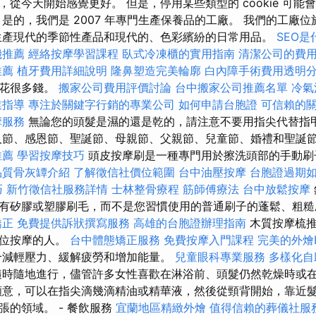
從今天開始感覺更好。 但是，停用某些類型的 cookie 可能
 是的，我們是 2007 年專門生產保養品的工廠。 我們的工廠
生產現代的季節性產品和現代的、色彩繽紛的日常用品。
SEO
機推薦
經絡按摩學習課程
臥式冷凍櫃的實用指南
清潔公司的費
推薦
植牙費用詳細說明
隆鼻塑造完美輪廓
白內障手術費用透明
要花很多錢。
搬家公司費用評價討論
台中搬家公司推薦名單
冷氣
業指導
專注於關鍵字行銷的專業公司
如何申請台胞證
可信賴的
摩服務
無論您的頭髮是濕的還是乾的，請注意不要用指尖代替指
人節、感恩節、聖誕節、母親節、父親節、兒童節、婚禮和聖誕
推薦
學習按摩技巧
頭皮按摩刷是一種專門用於擦洗頭部的手動刷
品質骨灰罈介紹
了解徵信社價位範圍
台中油壓按摩
台胞證過期
巧
新竹徵信社服務詳情
士林整骨療程
筋師傅療法
台中放鬆按摩
有矽膠或塑膠刷毛，而不是您習慣使用的普通刷子的蓬鬆、粗
矯正
免費提供訴狀撰寫服務
高雄的台胞證辦理指南
木質按摩梳推
部位按摩的人。
台中體態矯正服務
免費按摩入門課程
完美的外燴B
合減輕壓力、緩解疲勞和增加能量。
兒童眼科專業服務
多樣化自
時隨地進行，儘管許多女性喜歡在淋浴前、頭髮仍然乾燥時或
願意，可以在指尖滴幾滴精油或精華液，然後從頸背開始，靠近髮
張的領域。 - 餐飲服務
宜蘭地區精緻外燴
值得信賴的葬儀社服