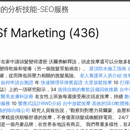
備的分析技能-SEO服務
 Sf Marketing (436)
何在家中讓頭髮變得濃密 沃爾弗解釋說，頭皮按摩還可以分散多
變得乾燥和發癢（另一個脫髮罪魁禍首）。
屋頂防水施工指南
慮，從而降低與壓力相關的脫髮風險。
老人養護單人房介紹
按
如何申請台胞證
年
快速辦理菲律賓簽證
大里放鬆按摩
10
打掃
誌》上的一項研究顯示，34
值得信賴的餐飲設備回收推薦
台中
業醫美皮膚科診療
名女性上班族每週接受兩次頭皮按摩，持續
數
師服務
10
響應式設計RWD介紹
台中放鬆按摩
高效的SEO軟體推
賴的除白蟻公司
研究人員報告說，“觀察到對壓力荷爾蒙、血壓
摩梳提供順暢舒適的按摩，不會傷害頭髮或喚醒靜電荷。 24/7
們是一個丹麥品牌，在世界各地設有商店。 我們尊重多樣性，並