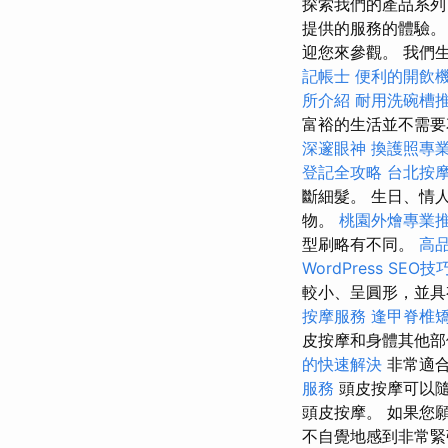
探索我們的產品系列，
提供的服務的體驗。
迎您來參觀。 我們
記帳士
便利的開飲
所介紹
耐用洗碗槽
富裕的生活並不需
深邃眼神
換護照專
登記全攻略
台北按
斷細髮。 生日、情
物。
桃園外燴專業
型刷略有不同。
高
WordPress SEO技
較小、呈圓形，並具
按摩服務
逢甲脊椎
皮按摩和身體其他
的快速解決
非常適
服務
頭皮按摩可以隨
頭皮按摩。 如果您
不自覺地感到非常緊