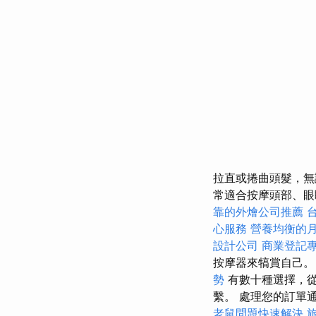
拉直或捲曲頭髮，
常適合按摩頭部、眼
靠的外燴公司推薦
心服務
營養均衡的
設計公司
商業登記
按摩器來犒賞自己
勢
有數十種選擇，從
繫。 處理您的訂單
老鼠問題快速解決