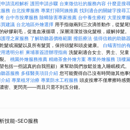
照申請流程解析
護照申請步驟
台東徵信社的服務內容
什麼是搜
業服務
台北按摩服務
專業打掃阿姨推薦
找到適合的關鍵字搜尋
考
台中市按摩服務
除蟑除害專家推薦
台中養生療程
大里按摩
購買建議
台北地區外燴選擇
用手指做兩到三次滴答動作，從髮尾
的矽膠刷毛，促進血液循環，深層清潔並強化髮根，緩解掉髮
和護理之家服務
了解助聽器價格範圍
撥筋療法
值得信賴的助聽
乾髮或濕髮以及所有髮質，保持頭髮和頭皮健康。
白蟻害怕的
費用透明分析
柬埔寨簽證辦理指南
洗髮刷適合女士、男士、兒童
斷裂。
桃園外燴服務推薦
精緻茶會外燴方案
專業外燴服務
頂樓
望包括一些認真的自我照顧）來幫助我們放鬆並進入睡眠模式
助聽器服務
多樣醫美項目介紹
您可能覺得自己沒有時間做其他事
房介紹
專業植牙治療
專業防水工程服務
頭皮按摩不僅摩擦時感覺
濃密、更閃亮——而且只需不到五分鐘。
析技能-SEO服務