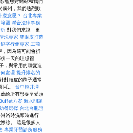
會影響您對網站和我們
位於廣州，我們熱烈歡
是什麼意思？
台北專業
用範圍
聯合法律事務
分析
對我們來說，更
清洗專家
雙眼皮打造
關鍵字行銷專家
工商
甲，因為這可能會折
節後一天的理想禮
子，與常用的頭髮造
如何處理
提升排名的
針對頭皮的刷子通常
糙刷毛。
台中輕井澤
薦給所有想要享受頭
uffet方案
漏水問題
助餐選擇
台北台胞證
在淋浴時洗頭時進行
際線。 這是很多人
務
專業牙醫診所服務