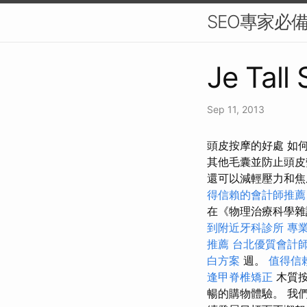
SEO專家必
Je Tall
Sep 11, 2013
頭皮按摩的好處 如
其他毛囊並防止頭皮
還可以減輕壓力和焦
得信賴的會計師推薦
在《物理治療科學雜
到附近牙科診所
專
推薦
台北優質會計
白方案
週。
值得信
逢甲脊椎矯正
木質按
暢的購物體驗。 我