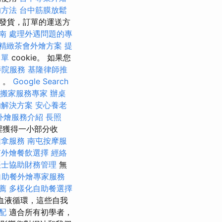
的方法
台中筋膜放鬆
發貨，訂單的運送方
南
處理外遇問題的專
精緻茶會外燴方案
提
名單
cookie。 如果您
養院服務
基隆律師推
」。
Google Search
搬家服務專家
辦桌
的解決方案
安心養老
外燴服務介紹
長照
裡獲得一小部分收
推拿服務
南屯按摩服
質外燴餐飲選擇
經絡
帳士協助財務管理
無
自助餐外燴專家服務
薦
多樣化自助餐選擇
血液循環，這些自我
配
適合所有初學者，