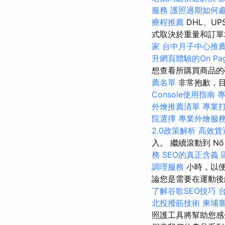
服務
護照過期如何
療程推薦
DHL、UP
式取決於重量和訂
家
台中月子中心推
升網頁體驗的On Pag
想查看所購買商品的
薦名單
非常抱歉，目
Console使用指南
外燴推薦清單
專業
院選擇
專業外燴服
2.0政策解析
高效貨
入。 繼續滾動到 Nő 
務
SEO的真正含義
調理服務
小時，以
論您是需要在運動後
了解谷歌SEO技巧
北投撥筋技術
柬埔
照護工具將幫助您