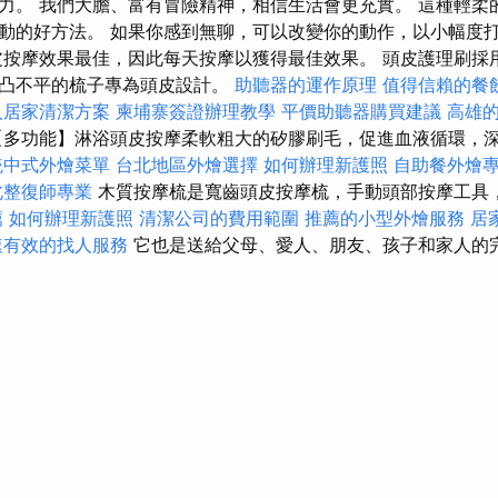
力。 我們大膽、富有冒險精神，相信生活會更充實。 這種輕柔
動的好方法。 如果你感到無聊，可以改變你的動作，以小幅度
皮按摩效果最佳，因此每天按摩以獲得最佳效果。 頭皮護理刷採
凹凸不平的梳子專為頭皮設計。
助聽器的運作原理
值得信賴的餐
人居家清潔方案
柬埔寨簽證辦理教學
平價助聽器購買建議
高雄
多功能】淋浴頭皮按摩柔軟粗大的矽膠刷毛，促進血液循環，
統中式外燴菜單
台北地區外燴選擇
如何辦理新護照
自助餐外燴
北整復師專業
木質按摩梳是寬齒頭皮按摩梳，手動頭部按摩工具
薦
如何辦理新護照
清潔公司的費用範圍
推薦的小型外燴服務
居
速有效的找人服務
它也是送給父母、愛人、朋友、孩子和家人的