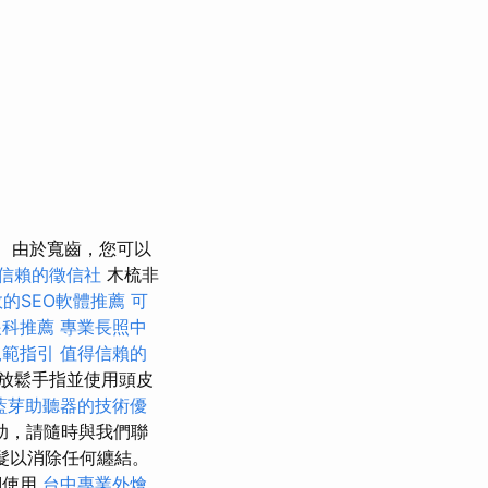
由於寬齒，您可以
信賴的徵信社
木梳非
的SEO軟體推薦
可
眼科推薦
專業長照中
規範指引
值得信賴的
放鬆手指並使用頭皮
藍芽助聽器的技術優
助，請隨時與我們聯
頭髮以消除任何纏結。
們使用
台中專業外燴