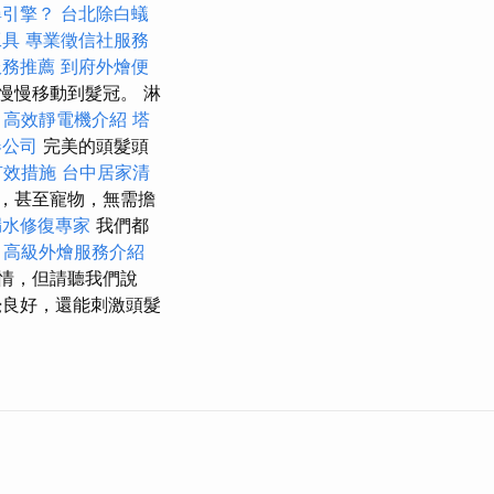
尋引擎？
台北除白蟻
工具
專業徵信社服務
服務推薦
到府外燴便
慢慢移動到髮冠。 淋
。
高效靜電機介紹
塔
器公司
完美的頭髮頭
有效措施
台中居家清
，甚至寵物，無需擔
漏水修復專家
我們都
。
高級外燴服務介紹
情，但請聽我們說
良好，還能刺激頭髮