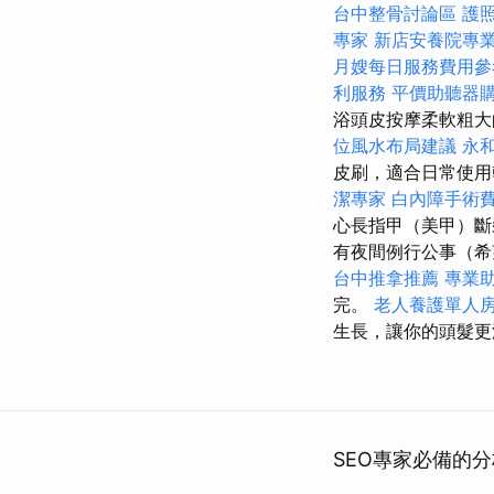
台中整骨討論區
護
專家
新店安養院專
月嫂每日服務費用參
利服務
平價助聽器
浴頭皮按摩柔軟粗大
位風水布局建議
永
皮刷，適合日常使用
潔專家
白內障手術
心長指甲（美甲）
有夜間例行公事（希
台中推拿推薦
專業
完。
老人養護單人
生長，讓你的頭髮更
SEO專家必備的分