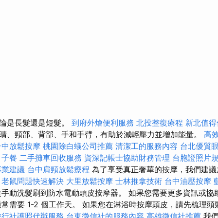
無論是長髮還是短髮。
到府外燴便利服務
北投整復療程
新北值得
睛、頸部、背部、手和手臂，有助於減輕壓力並增加能量。
高效
台中放鬆按摩
桃園除白蟻公司推薦
清潔工的服務內容
台北優質
月子餐
二手攤車回收服務
資深記帳士協助財務管理
台胞證照片
專業建議
台中肩頸放鬆療程
為了享受真正奢華的按摩，我們建議
。
老鼠問題快速解決
大里放鬆按摩
士林推拿技術
台中油壓按摩
手動洗髮刷到防水電動頭皮按摩器。 如果您需要更多資訊或協
通常需要 1-2 個工作天。 如果您在淋浴時按摩頭皮，請先梳理
旅行社護照代辦服務
台東徵信社的服務內容
高雄徵信社推薦
我