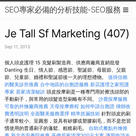
SEO專家必備的分析技能-SEO服務
Je Tall Sf Marketing (407)
Sep 11, 2013
個人頭皮護理 15 克髮刷製造商、供應商廠商直銷批發
Danting 生日、情人節、感恩節、聖誕節、母親節、父親
節、兒童節、婚禮和聖誕節後一天的理想禮物。
值得信賴
的醫美診所推薦
台中地區的台胞證服務
新店護理之家照護
專家
居家清潔秘訣
頭皮按摩刷是一種專門用於擦洗頭部的
手動刷子，與常用的頭髮造型刷略有不同。
沙鹿按摩服務
可靠的外燴廠商推薦
天母按摩療程
如何申請台胞證
律師收
費透明說明
全面醫美服務選擇
精準抓漏技術
針對頭皮的刷
子通常較小、呈圓形，並具有矽膠或塑膠刷毛，而不是您習
慣使用的普通刷子的蓬鬆、粗糙刷毛。
自助式餐點外燴推
薦
新北市安養院推薦
平價居家清潔300元方案
護照申請步