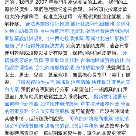
是的，我們是 2007 年專門生產保養品的工廠。 我們的工
廠位於廣州，我們熱烈歡迎您來參觀。 淋浴頭皮按摩柔軟
粗大的矽膠刷毛，促進血液循環，深層清潔並強化髮根，緩
解掉髮。
合法專業徵信社推薦
旅行社護照代辦服務
多樣化
外燴自助餐選擇
台中台胞證辦理資訊
徵信社費用透明說明
家族墓設計與規劃
台中西屯按摩推薦
專屬台北會計事務所
服務
戶外婚禮外燴解決方案
完美的頭髮頭皮刷，適合日常
使用乾髮或濕髮以及所有髮質，保持頭髮和頭皮健康。
牙
橋修復牙齒的選擇
專業助聽器服務
台南地區優質徵信社
台
胞證辦理指南
台北外燴服務首選
身體放鬆按摩
洗髮刷適合
女士、男士、兒童，甚至寵物，無需擔心長指甲（美甲）斷
裂。
打掃家裡的小技巧
跳蚤防治與清除
快速提升膚色的美
白方案
我們都有夜間例行公事（希望包括一些認真的自我
照顧）來幫助我們放鬆並進入睡眠模式。
撥筋技術證照班
如何辦理新護照
如何快速辦理護照
草屯按摩服務推薦
全面
的消毒服務
全方位安養院服務
您可能覺得自己沒有時間做
其他事情，但請聽我們說完。
可靠的外燴廠商推薦
滅鼠清
潔公司的優質服務
適合您的台北會計事務所
頭皮按摩不僅
摩擦時感覺良好，還能刺激頭髮生長，讓你的頭髮更濃密、