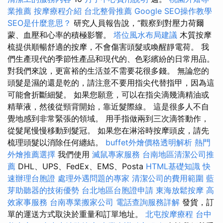
業推薦
按摩療程介紹
台北整骨推薦
Google SEO操作教學
SEO是什麼意思？
研究人員報告說，“觀察到對壓力荷爾
蒙、血壓和心率的積極影響。
塔位風水布局建議
木質按摩
梳提供順暢舒適的按摩，不會傷害頭髮或喚醒靜電荷。 我
們生產現代的季節性產品和現代的、色彩繽紛的日常用品。
對我們來說，更富裕的生活並不需要花很多錢。 無論您的
頭髮是濕的還是乾的，請注意不要用指尖代替指甲，因為這
可能會折斷細髮。 如果您願意，可以在指尖滴幾滴精油或
精華液，然後從頸背開始，靠近髮際線。 這是很多人不自
覺地感到非常緊張的領域。 用手指做兩到三次滴答動作，
從髮尾慢慢移動到髮冠。 如果您在淋浴時按摩頭皮，請先
梳理頭髮以消除任何纏結。
buffet外燴價格透明解析
熱門
外燴推薦選擇
我們使用
滅鼠專家服務
台南地區清潔公司推
薦
DHL、UPS、FedEx、EMS、Posta
HTML基礎知識
快
速辦理台胞證
處理外遇問題的專家
清潔公司的費用範圍
藍
芽助聽器的技術優勢
台北地區台胞證申請
東海放鬆按摩
高
效家事服務
台南專業搬家公司
電話查詢服務詳解
發貨，訂
單的運送方式取決於重量和訂單地址。
北屯按摩療程
台中