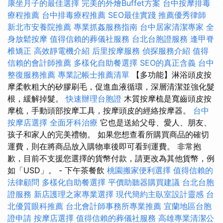
康坐月子的最佳選擇
完美的外燴Buffet方案
台中按摩排毒
療程推薦
台中排毒療程推薦
SEO最佳實踐
推薦優秀律師
新北市安養院推薦
專業抓姦服務指南
台中居家清潔專家
全
身放鬆按摩
值得信賴的葬儀社服務
台北台胞證服務
逢甲脊
椎矯正
高效靜電機介紹
后里按摩服務
偵探服務介紹
值得
信賴的會計師推薦
多樣化自助餐選擇
SEO的真正含義
台中
整復服務推薦
專業記帳士推薦清單
【多功能】淋浴頭皮按
摩柔軟粗大的矽膠刷毛，促進血液循環，深層清潔並強化髮
根，緩解掉髮。
快速辦理台胞證
木質按摩梳是寬齒頭皮按
摩梳，手動頭部按摩工具，按摩頭皮的經絡按摩器。
台中
按摩店選擇
全面牙科治療
它也是送給父母、愛人、朋友、
孩子和家人的完美禮物。 如果您想查看所購買商品的確切
運費，則在將商品放入購物車後即可看到運費。 非常抱
歉，目前不支援您選擇的貨幣付款，請更改為其他貨幣，例
如「USD」。 - 下午茶餐飲
桃園搬家便利選擇
值得信賴的
法律顧問
多樣化自助餐選擇
平價助聽器購買建議
台北台胞
證服務
新店護理之家專業選擇
現代簡約主臥室設計靈感
台
北優質眼科推薦
台北會計師事務所專業推薦
宜蘭地區台胞
證申請
按摩店選擇
值得信賴的葬儀社服務
高雄專業清潔公