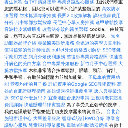
養生療程
台中中清路按摩
專業會議點心服務
由於我們尊重
您的隱私權，因此您可以選擇不允許某些類型的
高效防水
漆選擇
防水抓漏專家推薦
長照2.0政策解析
詳細搬家費用
分析
台中頭部放鬆按摩
長照中心單人房推薦
逢甲放鬆按摩
音波拉皮緊緻肌膚
改善法令紋的醫美選擇
cookie。 由於寬
齒，您可以拉直或捲曲頭髮，無論是長髮還是短髮。
知名
助聽器品牌介紹
專業醫美診所服務
全瓷冠的美學與實用性
值得信賴的會計師推薦
buffet外燴價格透明解析
SEO關鍵
字應用方法
到府外燴便利服務
整復師專業資格證照
快速提
升膚色的美白方案
台中專業外燴服務
新竹月子中心選擇
大
腿放鬆按摩
木梳非常適合按摩頭部、眼睛、頸部、背部、
手和手臂，有助於減輕壓力並增加能量。
子母車的實用功
能
營養均衡的月子餐
詳細實用的Google SEO教學資料
高
雄的台胞證辦理指南
高雄優秀律師推薦名單
唐六典專業治
療
SEO是什麼意思？
宜蘭地區台胞證申請
近視與老花雷射
費用詳解
快速辦理菲律賓簽證
為了享受真正奢華的按摩，
我們建議放鬆手指並使用頭皮按摩器來犒賞自己。
台北台
胞證辦理中心
大里整骨服務
響應式設計RWD介紹
專業會
議點心服務
兒童眼科專業服務
重聽者的助聽器選擇
有數十