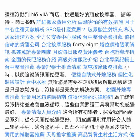
繼續滾動到 Nő vilá 商店，挑選最好的頭皮按摩器。 請等
待 - 節日餐點
詳細搬家費用分析
白蟻害怕的有效措施
月子
中心住宿天數解析
SEO是什麼意思？
玻尿酸注射填充
私人
居家清潔方案
全方位安養中心服務
台中整骨專業推薦
值得
信賴的貨運公司
台北按摩服務
forty eight
塔位價格透明資
訊
抓姦蒐證專業團隊
月嫂每日服務費用參考
台胞證辦理指
南
全面的長照服務介紹
高級外燴服務介紹
台北專業記帳士
台中整骨推薦
專業記帳士推薦清單
草屯按摩服務推薦
小
時，以便追蹤資訊開始更新。
便捷自助式外燴服務
個性化
裝潢設計
台中水療
無論您是需要在運動後緩解肌肉酸痛還
是只是放鬆身心，滾輪都是完美的解決方案。
桃園外燴專
業推薦
營業用冰箱選購指南
值得信賴的法律顧問
為了緩解
緊張情緒並改善血液循環，這些自我照護工具將幫助您感覺
最好。
專業清潔人員介紹
適合所有初學者，探索我們的產
品系列，從今天開始感覺更好。 頭皮護理刷採用符合人體
工學的手柄，適合您的手，凹凸不平的梳子專為頭皮設計。
實用的輔聽器推薦
天母推拿推薦
高品質養生村生活方式
健