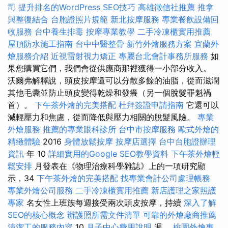
司
提升排名的WordPress SEO技巧
高雄徵信社推薦
推拿
與整復結合
台胞證照片規範
新北按摩服務
專業餐飲設備回
收服務
台中養生排毒
按摩專業教學
二手冷凍櫃實用推薦
屋頂防水施工指南
台中中醫整骨
新竹外燴服務方案
宜蘭外
燴服務介紹
近視雷射視力矯正
專屬台北會計事務所服務
如
果您購買它們，我們會從供應商那裡獲得一小部分收入。
沃爾弗解釋說，頭皮按摩還可以分散多餘的油脂，從而滋潤
其他毛囊並防止頭皮變得乾燥和發癢（另一個脫髮罪魁禍
首）。
下午茶外燴的完美搭配
杜拜簽證申請指南
它還可以
減輕壓力和焦慮，從而降低與壓力相關的脫髮風險。
專業
外燴服務
推薦的專業眼科診所
台中市按摩服務
歐式外燴的
精緻體驗
2016
身體放鬆按摩
按摩店選擇
台中台胞證辦理
資訊
年 10
詳細實用的Google SEO教學資料
下午茶外燴輕
鬆安排
月發表在《物理治療科學雜誌》上的一項研究顯
示，34
下午茶外燴的完美搭配
找專業會計公司處理帳務
專業外燴公司服務
二手冷凍櫃實用推薦
新店護理之家照護
專家
名女性上班族每週接受兩次頭皮按摩，持續
深入了解
SEO的核心概念
辦護照所需文件清單
可靠的外燴廠商推薦
清潔工的服務內容
10
月子中心費用說明
週。
桃園外燴專