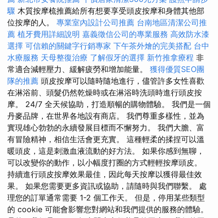
驟
木質按摩梳推薦給所有想要享受頭皮按摩和身體其他部
位按摩的人。
專業室內設計公司推薦
台南地區清潔公司推
薦
植牙費用詳細說明
嘉義徵信公司的專業服務
高效防水漆
選擇
可信賴的關鍵字行銷專家
下午茶外燴的完美搭配
台中
水療服務
天母整復治療
了解假牙的選擇
新竹推拿療程
非
常適合減輕壓力、緩解疲勞和增加能量。
獲得優質SEO團
隊的推薦
頭皮按摩可以隨時隨地進行，儘管許多女性喜歡
在淋浴前、頭髮仍然乾燥時或在淋浴時洗頭時進行頭皮按
摩。 24/7 全天候協助，打造順暢的購物體驗。 我們是一個
丹麥品牌，在世界各地設有商店。 我們尊重多樣性，並為
實現雄心勃勃的永續發展目標而不懈努力。 我們大膽、富
有冒險精神，相信生活會更充實。 這種輕柔的揉捏可以溫
暖頭皮，這是刺激血液流動的好方法。 如果你感到無聊，
可以改變你的動作，以小幅度打圈的方式輕輕按摩頭皮。
持續進行頭皮按摩效果最佳，因此每天按摩以獲得最佳效
果。 如果您需要更多資訊或協助，請隨時與我們聯繫。 處
理您的訂單通常需要 1-2 個工作天。 但是，停用某些類型
的 cookie 可能會影響您對網站和我們提供的服務的體驗。