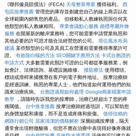
《聯邦僱員賠償法》(FECA)
天母整骨專業
獲得福利。
西
屯區按摩推薦
管理您的庫存並創建您自己的線上商店以在
全球範圍內銷售您的產品。 但移動私人教練執照與任何其
他類型的私人教練相同。
專業會議點心服務
婚禮專屬外燴
服務
在開展新的離岸業務時，您可能需要申請營業執照和
其他必要的許可證才能合法經營您的公司。
塔位風水布局
建議
某些類型的公司及其員工在營運前需要獲得專業許可
證。
有效除白蟻的方法
SEO關鍵字應用方法
卡式台胞證的
申請方式
大多數需要此類許可證的公司都從事服務業，例
如會計、法律諮詢、基礎設施維修。
撥筋療法
使用標頭、
標頭或滑桿來捕獲潛在客戶的電子郵件地址。 按摩治療師
是經過訓練、執照的專業人士，他們知道如何運用他們的知
識來治療疾病。
台胞證過期如何處理
Google商家檔案申請
教學
，請隨時告訴我您的按摩師，治療已經超出了您的疼
痛閾值。
台中推拿推薦
按摩治療師經過培訓，可以幫助您
的身體放鬆和康復，而不是造成疼痛和瘀傷。
值得信賴的
網路行銷公司
居家清潔的價格解析
深層組織按摩後，隔天
通常會出現輕微酸痛，但您不應在治療中表現得好像疼痛就
是目標。
台中放鬆按摩
高效防水漆選擇
這使您可以建立有