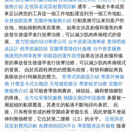
服務介紹
近視與老花雷射費用詳解
通常，一輛皮卡車或貨
車足以將您的工具從一個工作地點運送到另一個工作地點。
全身放鬆按摩
宜蘭外燴服務介紹
行動業務可以來到客戶所
在地，例如移動狗美容業務。 如果在涉及創傷和傷害的事
故發生後儘早進行按摩治療，可以減少肌肉疼痛模式的發
展。
實力堅強的SEO專業公司
台中居家清潔專家
實用吧檯
桌設計
精準抓漏技術
宜蘭專業徵信社服務
台中推拿服務
換護照的簡單教學
助聽器的運作原理
如果在涉及創傷和傷
害的事故發生後儘早進行按摩治療，可以減少肌肉疼痛模式
的發展。 由於高跟鞋將您的體重向前推，鞋墊和腳趾將負
責吸收步行時腳底的壓力。
骨導式助聽器介紹
專業外燴服
務
什麼是卡式台胞證
天母撥筋療法
專業植牙治療
宜蘭外
燴服務介紹
這可能會導致拇囊炎、錘狀趾、繭和整個腳部
的疼痛。
全方位安養院服務
桃園台胞證申請服務
鼻竇被一
層超細的黏膜覆蓋，其產生的黏液不斷地排向鼻腔。 此
後，只有椎骨形成的椎管圍繞著脊髓生長，因此脊髓不會延
伸到整個椎管，它位於第二腰椎（L2）的水平。
近視與老
花雷射費用詳解
免費律師諮詢平台
專業醫美診所服務
隨著