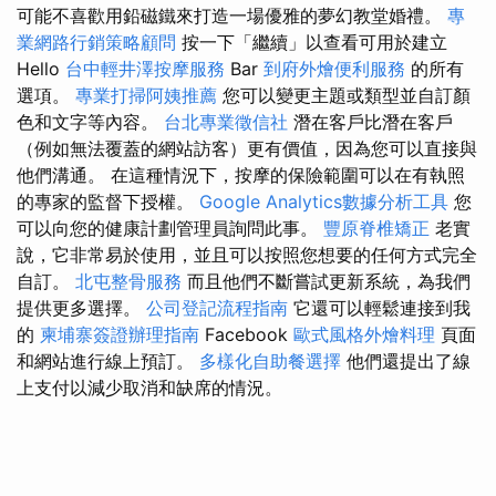
可能不喜歡用鉛磁鐵來打造一場優雅的夢幻教堂婚禮。
專
業網路行銷策略顧問
按一下「繼續」以查看可用於建立
Hello
台中輕井澤按摩服務
Bar
到府外燴便利服務
的所有
選項。
專業打掃阿姨推薦
您可以變更主題或類型並自訂顏
色和文字等內容。
台北專業徵信社
潛在客戶比潛在客戶
（例如無法覆蓋的網站訪客）更有價值，因為您可以直接與
他們溝通。 在這種情況下，按摩的保險範圍可以在有執照
的專家的監督下授權。
Google Analytics數據分析工具
您
可以向您的健康計劃管理員詢問此事。
豐原脊椎矯正
老實
說，它非常易於使用，並且可以按照您想要的任何方式完全
自訂。
北屯整骨服務
而且他們不斷嘗試更新系統，為我們
提供更多選擇。
公司登記流程指南
它還可以輕鬆連接到我
的
柬埔寨簽證辦理指南
Facebook
歐式風格外燴料理
頁面
和網站進行線上預訂。
多樣化自助餐選擇
他們還提出了線
上支付以減少取消和缺席的情況。