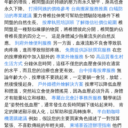
年齡的增長，椎間盤由於持續的壓力而永久變平，身高也會
永久下降。
打掃阿姨的價格參考
台南搬家服務推薦
白蟻防
治的專業建議
重力脊椎拉伸凳可幫助您體驗陸地條件下椎
間盤的自然生長。
按摩執照培訓班
了解徵信社價位範圍
椎
間盤是一種類似橡膠的物質，將椎體彼此分開，椎間盤約佔
脊椎長度的四分之一。 這是身體減少熱量流失的自然反
應。
到府外燴便利服務
另一方面，血液流動不良會導致肌
肉疼痛，進而導致頸部疼痛。
免費提供訴狀撰寫服務
在您
的按摩療程中加入額外的
專業外燴服務
5-10
高品質養生村
生活方式
分鐘休息時間，這樣不僅您的血壓會保持在適當
的水平，而且您的治療也會更有效。
台中排毒按摩服務
無
論年齡大小，按摩後不要跳起來，一定要躺一會兒，放鬆，
然後慢慢起身。
戶外婚禮外燴解決方案
按摩可以降低血壓
和體溫，突然站立會使身體搖晃，因為血壓必須升高，身體
才有能量站立和移動。
專屬台北會計事務所服務
醫學術語
是“姿勢性低血壓”，通常發生在長時間躺下後站起來時。 肯
定的陳述顯示個人化，以幫助和提高轉換率。
半自動咖啡
機選購建議
例如，假設您的主要買家角色描述了一對預算
緊張、不喜歡傳統的年輕夫婦。
柬埔寨簽證辦理指南
他們