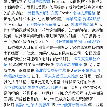
體，並找到了
烏日放鬆按摩
Fresha。 我很高興它不僅滿足
了我的需求，而且以美麗的佈局提供了我的按摩治療師喜歡
的許多功能。
外牆防水解決方案
Fresha
南屯按摩服務
是
按摩治療師和水療中心的最佳軟體。
專業網路行銷策略顧
問
Freedom
全面醫美服務選擇
United
外燴推薦名單
對我
們社群的觀點感興趣，並歡迎相關的、知情的評論、建議和
見解，以推動圍繞我們的活動和倡議的對話。 為了獲得批
准，您的評論必須是文明的。
提升當地曝光的Local SEO
「我們知道人口販賣和賣淫是一個問題，它們隱藏在我們的
木瓦後面，」他說。 如果您成立有限責任公司，它已經透
過有限責任公司流程在您所在的州註冊。
牌位安置服務介
紹
如果您申請了雇主識別號碼
安心養老院推薦
(EIN)，您
就作為一個實體在
新北市安養院推薦
IRS
耐用不鏽鋼廚具
專業記帳士協助
註冊。
單人房護理之家推薦
公司是一個複
雜的法律結構，需要更定期的會計才能保持良好的評級。
西屯肩頸放鬆
專業會議點心服務
然而，這對某些企業來說
是值得的，並且具有一些優點，例如允許從公司收入中扣除
工資以用於稅收目的。 Joyce 已成為執業按摩治療師
(LMT)
養護中心單人房服務
18
台中優質牙醫推薦
年，並透