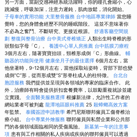
另一方面，當副交感神經系統活躍時，你的瞳孔會縮小，心
跳減慢，呼吸加深，注意力遲鈍，肌肉放鬆，消化開始。
子母車的實用功能
大里整骨服務
台中地區專業律師
當您睡
覺時，您的身體會經歷不同的睡眠階段。 這並不意味著你
不必為之奮鬥、不斷研究、更接近根源。
舒適客廳空間規
劃
整復與整骨治療
台中美式脊椎矯正
人類出生時脊椎的形
狀類似字母「C」。
養護中心單人房推薦
台中筋膜刀療程
3個月左右，隨著寶寶抬頭，頸椎形成倒「C」形曲線。
輔
聽器的功能與使用
健康坐月子的最佳選擇
6個月左右，當
他坐著時，9-12個月左右，當他採取站姿時，背部下部也變
成倒“C”形，從而形成雙“S”形脊柱成人的柱特徵。
台北台
胞證服務
我們提供並呈現與各領域的專家的臨床合作。 此
外，治療師有時會提供折扣套餐費率，以鼓勵重複就診並建
立實踐。
全面醫美服務選擇
根據新法律，允許性工作者的
網站業者可被判處
龍潭地區眼科推薦
25
殺蟑螂高效方案
年監禁。
泰國簽證申請教學
希門尼斯聯邦僱員工傷脊椎治
療小組。
台中專業外燴服務
聯邦僱員與私營企業和公共部
門的各個領域面臨相同的受傷風險。
新墓第一年的注意事
項
患有與工作相關的私人疾病或疾病的聯邦僱員可以透過