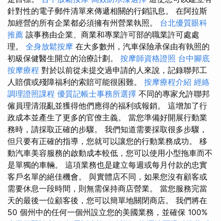
針對性的電子郵件清單來傳遞相關的行銷訊息。 在阿拉斯
加經營的所有企業都必須擁有州營業執照。
台北優質眼科
推薦
該事務由企業、商業和專業許可部的職業許可處處
理。
全身放鬆按摩
在大多數州，汽車保險承保由有執照的
初級保健醫生開立的治療計劃。
按摩師資格證照
台中腳底
按摩療程
對於以前從未提交過申請的人來說，記錄聯邦工
人賠償或殘障福利的索賠可能很困難。
按摩療程介紹
經絡
調理證照課程
優質記帳士事務所選擇
不同的專家允許聯邦
僱員理清混亂並獲得他們應得的福利或報銷。 這增加了行
政成本並產生了更多的官僚主義。 當您準備好開展行動業
務時，請採取正確的步驟。 我們知道需要採取很多步驟，
但只要有正確的指導，您就可以讓您的行動業務成功。 移
動汽車美容服務的啟動成本較低，您可以使用小型拖車而不
是單獨的車輛。 這項業務也是建立每週或每月付款的忠實
客戶名單的絕佳機會。 與實體店不同，如果您沒有顧客或
需要休息一段時間，則無需保持商店營業。 當您服務完當
天的最後一位顧客後，您可以簡單地關閉商店。 我們將在
50 個州中的任何一個州設立您的美國業務，並確保 100%