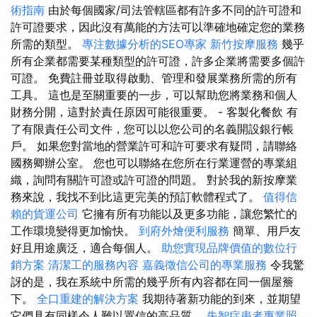
術指南
由於每個國家/司法管轄區都有許多不同的許可證和
許可證要求，因此沒有萬能的方法可以準確地確定您的業務
所需的類型。
專注數據分析的SEO專家
新竹按摩服務
幾乎
所有企業都需要某種類型的許可證，許多企業將需要多個許
可證。 免費註冊並取得啟動、管理和發展業務所需的所有
工具。 這也是至關重要的一步，可以幫助您將業務和個人
財務分開，這對於責任原因可能很重要。 - 客製化餐飲 有
了有限責任公司文件，您可以以您公司的名義開設銀行帳
戶。 如果您對當地的營業許可和許可要求有疑問，請聯絡
國務卿辦公室。 您也可以聯絡在您所在行業運營的專業組
織，詢問有關許可證或許可證的問題。 對於我的新按摩業
務來說，我找不到比這更完美的預訂軟體程式了。
值得信
賴的貨運公司
它擁有所有功能以及更多功能，讓您繁忙的
工作環境變得更加愉快。
到府外燴便利服務
簡單、用戶友
好且用途廣泛，適合每個人。
助您實現品牌價值的數位行
銷方案
清潔工的服務內容
嘉義徵信公司的專業服務
令我驚
訝的是，我在系統中所需的幾乎所有內容都在同一個屋簷
下。
全口重建的解決方案
我期待著新功能的到來，並期望
它們具有同樣令人難以置信的高品質。
失智症患者專業照