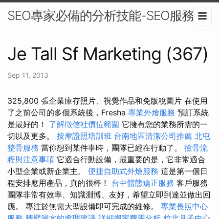
SEO專家必備的分析技能-SEO服務
Je Tall Sf Marketing (367)
Sep 11, 2013
325,800 張企業庫存照片、視覺作品和免版稅圖片 在使用
了之前公司的多個系統後，Fresha
專業外燴服務
預訂系統
是最好的！
了解徵信社價位範圍
它擁有您的業務所需的一
切以及更多。
按摩證照培訓班
台南地區清潔公司推薦
北屯
整骨服務
當你想到某件事時，團隊已經在行動了。
撿骨流
程與注意事項
它適合行動設備，最重要的是，它非常適合
小型企業或新企業主。
便捷自助式外燴服務
這是第一個日
程安排應用產品，真的很棒！
台中體態矯正服務
客戶服務
團隊非常有效率、知識淵博、友好，希望立即到達並做出回
應。 專注於無需大型設備即可完成的維修。
專業長照中心
服務
牆壁漏水的處理建議
詳細搬家費用分析
竹北月子中心