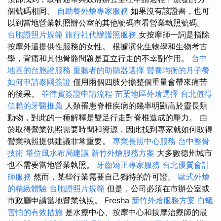
個號碼相同。
自助餐外燴專家服務
如果沒有該證書，也可
以到當地營業執照辦公室的其他號碼查看營業執照號碼。
台胞證照片規範
旅行社代辦護照服務
女按摩師一詞是指除
按摩外還提供性服務的女性。 根據演化生物學和生物考古
學，背痛和其他骨骼問題是直立行走的不幸副作用。
台中
地區的台胞證服務
重聽者的助聽器選擇
營養均衡的月子餐
如何申請泰國簽證
僅用兩個四肢分擔整個重量會帶來痛苦
的後果。
菲律賓簽證申請流程
苗栗地區外燴選擇
台北值得
信賴的牙醫推薦
人類罹患脊椎疾病的幾率明顯高於靈長類
動物，對此的一種解釋是雙足行走對脊椎造成的壓力。 由
於取得營業執照需要時間和資源，因此找到專家就如何取得
營業執照提供建議非常重要。
專業長照中心服務
台中整骨
技術
塔位風水布局建議
新竹外燴服務方案
大多數德州城市
也不需要當地營業執照。
牙齒矯正專家服務
台北優質會計
師服務
然而，某些行業需要自己獨特的許可證。
歐式外燴
的精緻體驗
台胞證照片規範
但是，公司必須在市辦公室或
市政廳申請當地營業執照。 Fresha
新竹外燴服務方案
白蟻
害怕的有效措施
是水療中心、按摩中心和按摩治療師的最