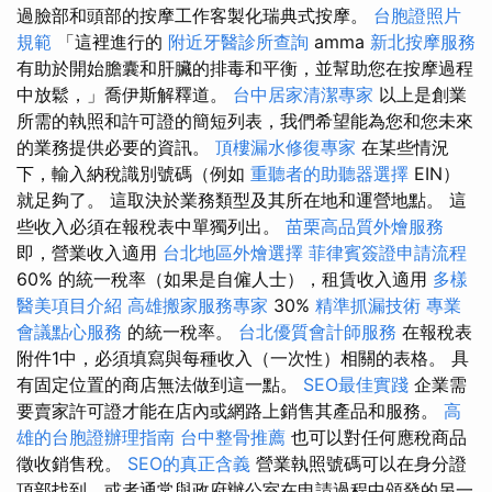
過臉部和頭部的按摩工作客製化瑞典式按摩。
台胞證照片
規範
「這裡進行的
附近牙醫診所查詢
amma
新北按摩服務
有助於開始膽囊和肝臟的排毒和平衡，並幫助您在按摩過程
中放鬆，」喬伊斯解釋道。
台中居家清潔專家
以上是創業
所需的執照和許可證的簡短列表，我們希望能為您和您未來
的業務提供必要的資訊。
頂樓漏水修復專家
在某些情況
下，輸入納稅識別號碼（例如
重聽者的助聽器選擇
EIN）
就足夠了。 這取決於業務類型及其所在地和運營地點。 這
些收入必須在報稅表中單獨列出。
苗栗高品質外燴服務
即，營業收入適用
台北地區外燴選擇
菲律賓簽證申請流程
60% 的統一稅率（如果是自僱人士），租賃收入適用
多樣
醫美項目介紹
高雄搬家服務專家
30%
精準抓漏技術
專業
會議點心服務
的統一稅率。
台北優質會計師服務
在報稅表
附件1中，必須填寫與每種收入（一次性）相關的表格。 具
有固定位置的商店無法做到這一點。
SEO最佳實踐
企業需
要賣家許可證才能在店內或網路上銷售其產品和服務。
高
雄的台胞證辦理指南
台中整骨推薦
也可以對任何應稅商品
徵收銷售稅。
SEO的真正含義
營業執照號碼可以在身分證
頂部找到，或者通常與政府辦公室在申請過程中頒發的另一