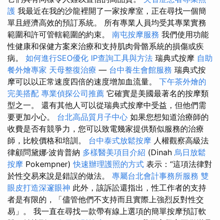
護
我最近在我的沙龍裡開了一家按摩室，正在尋找一個簡
單且經濟高效的預訂系統。 所有專業人員均受其專業實務
範圍和許可管轄範圍的約束。
南屯按摩服務
我們使用功能
性健康和保健方案來治療和支持肌肉骨骼系統的損傷或疾
病。
如何進行SEO優化
IP查詢工具與方法
瑞典式按摩
自助
餐外燴專家
天母整復治療
—
台中養生會館服務
瑞典式按
摩可以以正常速度四倍的速度增加血流量。
下午茶外燴的
完美搭配
專業偵探公司推薦
它確實是美國最著名的按摩類
型之一。 還有其他人可以從瑞典式按摩中受益，但他們需
要更加小心。
台北高品質月子中心
如果您想知道治療師的
收費是否有競爭力，您可以致電幾家提供類似服務的治療
師，比較價格和培訓。
台中泰式放鬆按摩
人權觀察高級法
律顧問黛娜·波肯普納
多樣醫美項目介紹
(Dinah
烏日放鬆
按摩
Pokempner)
快速辦理護照的方式
表示：“這項法律對
於性交易來說是錯誤的做法。
專屬台北會計事務所服務
雙
眼皮打造深邃眼神
此外，該訴訟還指出，性工作者的支持
者是有限的，「儘管他們不支持而且實際上強烈反對性交
易」。 我一直在尋找一款帶有線上選項的簡單按摩預訂軟