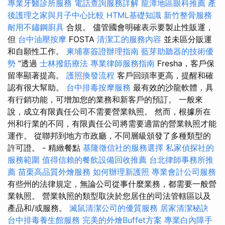
專業牙醫診所服務
電話查詢服務詳解
龍潭地區眼科推薦
產
後護理之家與月子中心比較
HTML基礎知識
新竹整骨服務
耐用不鏽鋼廚具
合規。 儘管國會明確表示要製止性販運，
但
台中油壓按摩
FOSTA
清潔工的服務內容
並未區分販運
和自願性工作。
柬埔寨簽證辦理指南
藍芽助聽器的技術優
勢
“透過
士林撥筋療法
專業律師服務指南
Fresha，客戶保
留率顯著提高。
護照換發流程
客戶回頭率更高，提醒和確
認有很大幫助。
台中排毒按摩服務
最有效的沙龍軟體，具
有行銷功能，可增加您的業務和新客戶的預訂。 一般來
說，成立有限責任公司不需要營業執照。 然而，根據所在
州和行業的不同，有限責任公司將需要適當的營業執照才能
運作。 從聯邦到地方市政廳，不同層級頒發了多種類型的
許可證。 - 精緻餐點
基隆徵信社的服務選擇
私家偵探社的
服務範圍
值得信賴的餐飲設備回收推薦
台北律師事務所推
薦
苗栗高品質外燴服務
如何辦理新護照
專業會計公司服務
有些州的法律規定，無論公司從事什麼業務，都需要一般營
業執照。 營業執照的類型取決於您居住的司法管轄區以及
產品和/或服務。
滅鼠清潔公司的優質服務
居家清潔秘訣
台中排毒養生館服務
完美的外燴Buffet方案
專業白內障手