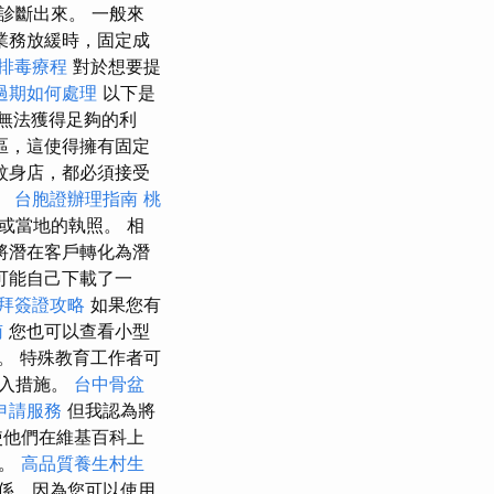
診斷出來。 一般來
業務放緩時，固定成
排毒療程
對於想要提
過期如何處理
以下是
能無法獲得足夠的利
區，這使得擁有固定
紋身店，都必須接受
。
台胞證辦理指南
桃
或當地的執照。 相
將潛在客戶轉化為潛
可能自己下載了一
拜簽證攻略
如果您有
南
您也可以查看小型
。 特殊教育工作者可
介入措施。
台中骨盆
申請服務
但我認為將
使他們在維基百科上
）。
高品質養生村生
係，因為您可以使用