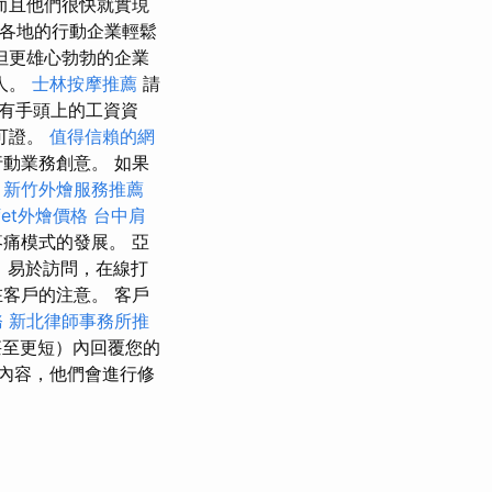
而且他們很快就實現
各地的行動企業輕鬆
但更雄心勃勃的企業
人。
士林按摩推薦
請
有手頭上的工資資
可證。
值得信賴的網
動業務創意。 如果
。
新竹外燴服務推薦
fet外燴價格
台中肩
痛模式的發展。 亞
、易於訪問，在線打
客戶的注意。 客戶
務
新北律師事務所推
至更短）內回覆您的
內容，他們會進行修