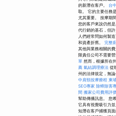
的新潛在客戶。
台
取。 它的主要任務
尤其重要。 按摩期
您的客戶來說仍然是
代行銷的基石，但許
人們經常問如何製
和資產折舊。
完整
其他與業務相關的費
限責任公司不需要
單
然而，根據所在
薦
氣結調理療法
從
州的法律規定，無論
中肩頸按摩療程
柬
SEO專家
除蟑除害
間
搬家公司費用評
幫助傳播訊息。 您
它具有視覺吸引力
知潛在客戶捕獲頁