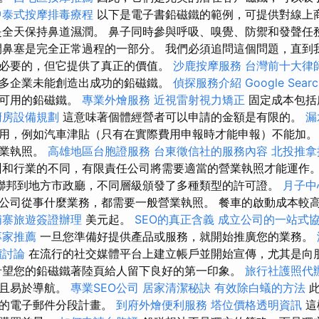
中泰式按摩排毒療程
以下是電子書鉛磁鐵的範例，可提供對線上
是全天保持鼻道濕潤。 鼻子同時參與呼吸、嗅覺、防禦和發聲任
間鼻塞是完全正常過程的一部分。 我們必須追問這個問題，直到
必要的，但它提供了真正的價值。
沙鹿按摩服務
台灣前十大律
多企業未能創造出成功的鉛磁鐵。
偵探服務介紹
Google Sea
造可用的鉛磁鐵。
專業外燴服務
近視雷射視力矯正
固定成本包括
廚房設備規劃
這意味著個體經營者可以申請的金額是有限的。
漏
用，例如汽車津貼（只有在實際費用申報時才能申報）不能加。
營業執照。
高雄地區台胞證服務
台東徵信社的服務內容
北投推拿
州和行業的不同，有限責任公司將需要適當的營業執照才能運作
聯邦到地方市政廳，不同層級頒發了多種類型的許可證。
月子中
公司從事什麼業務，都需要一般營業執照。 餐車的啟動成本較高，通
埔寨旅遊簽證辦理
美元起。
SEO的真正含義
成立公司的一站式
專家推薦
一旦您準備好提供產品或服務，就開始推廣您的業務。
價討論
在流行的社交媒體平台上建立帳戶並開始宣傳，尤其是向
希望您的鉛磁鐵著陸頁給人留下良好的第一印象。
旅行社護照代
並且易於導航。
專業SEO公司
居家清潔秘訣
有效除白蟻的方法
此
面的電子郵件分段計畫。
到府外燴便利服務
塔位價格透明資訊
這