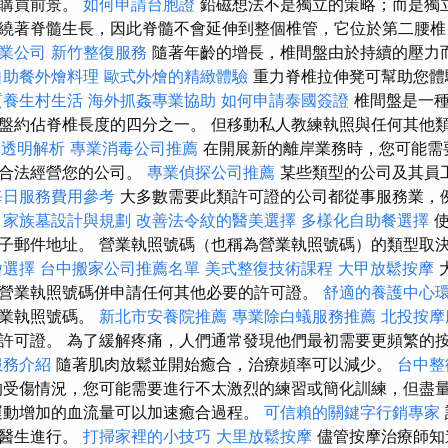
加購買前景。
如何申請台胞證
鉛磁想法不是獨立的策略；而是獨立
繞著脊髓生長，因此脊髓不會延伸到整個椎管，它位於第二腰椎
業公司
新竹整復服務
隨著年齡的增長，椎間盤由於持續的壓力
自助餐外燴料理
歐式外燴的精緻體驗
重力脊椎拉伸凳可幫助您體
質養生村生活
海外抓姦專業協助
如何申請泰國簽證
椎間盤是一種
盤約佔脊椎長度的四分之一。 但移動私人教練執照與任何其他
價格透明解析
專業消毒公司推薦
在開展新的離岸業務時，您可能需
能合法經營您的公司。
專業偵探公司推薦
某些類型的公司及其員
每日服務費用參考
大多數需要此類許可證的公司都從事服務業，
。
家族墓設計與規劃
改善法令紋的醫美選擇
多樣化自助餐選擇
使
子郵件地址。 營業執照號碼（也稱為營業執照號碼）的類型取
燴選擇
台中搬家公司推薦名單
美式整復技術課程
大甲放鬆按摩
營業執照號碼併申請任何其他必要的許可證。
舒適的養護中心
營業執照號碼。
新北市安養院推薦
專業除白蟻服務推薦
北投按摩
許可證。 為了緩解疼痛，人們通常發現他們最初需要更頻繁的
服務介紹
隨著肌肉放鬆並開始癒合，治療頻率可以減少。
台中整
受傷情況，您可能需要進行不太激烈的練習或簡化訓練，但盡
動增加的血流量可以加速癒合過程。
可信賴的關鍵字行銷專家
的醫生進行。
打掃家裡的小技巧
大里放鬆按摩
儘管按摩治療師知