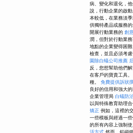
病、變化和退化，他
說，行動企業的啟
本較低，在業務淡
供獨特產品或服務的
開展行動業務的
創
潤，但對於行動業
地點的企業變得困
檢查，並且必須考
園除白蟻公司推薦
反，您想幫助他們
在客戶的寶貴工具
種。
免費提供訴狀
良好的信用和強大的
企業管理局
白蟻防
以與特殊教育助理合
矯正
例如，這裡的
一些模板與經過一些
的所有內容上強制使
活方式
然而，鉛磁