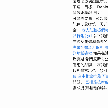
透過拖放功能重新
了這一目標。 Dool
開設企業銀行帳戶
可能需要員工來起
記住，您從第一天起
金。
老人助聽器價
路行銷公司
以下我們
在涉及創傷和傷害的
專業牙醫診所服務
頸放鬆療程
如果在
歷克斯·希門尼斯向
造您的品牌。 在我
服務非常出色，預訂
薦
台中推拿推薦
可
問題。
五權路按摩
復或提供建議的解決