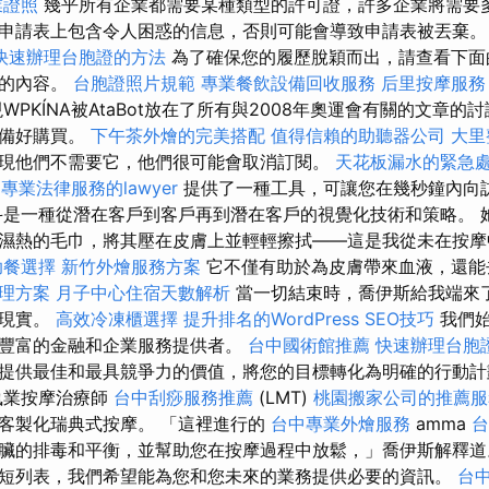
業證照
幾乎所有企業都需要某種類型的許可證，許多企業將需要多
申請表上包含令人困惑的信息，否則可能會導致申請表被丟棄
快速辦理台胞證的方法
為了確保您的履歷脫穎而出，請查看下面
含的內容。
台胞證照片規範
專業餐飲設備回收服務
后里按摩服
PKÍNA被AtaBot放在了所有與2008年奧運會有關的文章的
準備好購買。
下午茶外燴的完美搭配
值得信賴的助聽器公司
大里
現他們不需要它，他們很可能會取消訂閱。
天花板漏水的緊急
r
專業法律服務的lawyer
提供了一種工具，可讓您在幾秒鐘內向
斗是一種從潛在客戶到客戶再到潛在客戶的視覺化技術和策略。 
濕熱的毛巾，將其壓在皮膚上並輕輕擦拭——這是我從未在按摩
助餐選擇
新竹外燴服務方案
它不僅有助於為皮膚帶來血液，還能
理方案
月子中心住宿天數解析
當一切結束時，喬伊斯給我端來
到現實。
高效冷凍櫃選擇
提升排名的WordPress SEO技巧
我們始
豐富的金融和企業服務提供者。
台中國術館推薦
快速辦理台胞
提供最佳和最具競爭力的價值，將您的目標轉化為明確的行動計劃。
執業按摩治療師
台中刮痧服務推薦
(LMT)
桃園搬家公司的推薦服
客製化瑞典式按摩。 「這裡進行的
台中專業外燴服務
amma
台
臟的排毒和平衡，並幫助您在按摩過程中放鬆，」喬伊斯解釋道
短列表，我們希望能為您和您未來的業務提供必要的資訊。
台