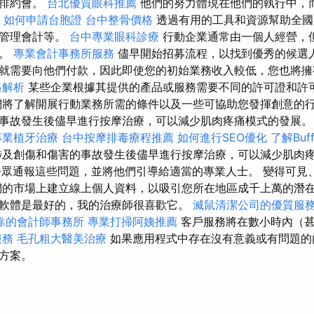
安排約會。
台北優質眼科推薦
他們的努力體現在他們的執行中，
a
如何申請台胞證
台中整骨價格
透過有用的工具和資源幫助全國
、管理會計等。
台中專業眼科診療
行動企業通常由一個人經營，
步。
專業會計事務所服務
儘早開始招募流程，以找到優秀的候選
就需要向他們付款，因此即使您的初始業務收入較低，您也將擁
格解析
某些企業根據其提供的產品或服務需要不同的許可證和許
將了解開展行動業務所需的條件以及一些可協助您發揮創意的行
事故發生後儘早進行按摩治療，可以減少肌肉疼痛模式的發展
專業植牙治療
台中按摩排毒療程推薦
如何進行SEO優化
了解Buf
涉及創傷和傷害的事故發生後儘早進行按摩治療，可以減少肌肉疼
公眾通報這些問題，並將他們引導給適當的專業人士。 變得可見
們的市場上建立線上個人資料，以吸引您所在地區成千上萬的潛在
軟體是最好的，我的治療師很喜歡它。
滅鼠清潔公司的優質服
靠的會計師事務所
專業打掃阿姨推薦
客戶服務將在數小時內（甚
服務
毛孔粗大醫美治療
如果應用程式中存在沒有意義或有問題的
方案。