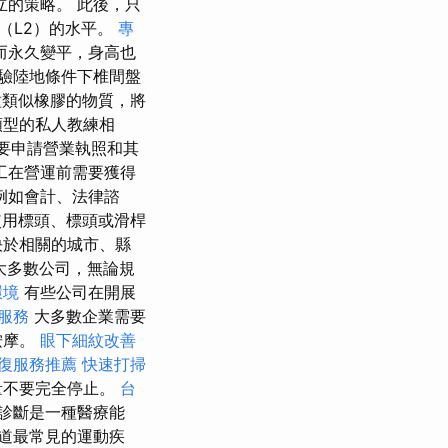
的策略。 此後，只
（L2）的水平。
專
而永久變平，身高也
驗陸地條件下椎間盤
類似橡膠的物質，將
類型的私人教練相
要申請營業執照和其
工在營運前需要獲得
例如會計、法律諮
用標頭、標頭或滑桿
決於相關的城市、縣
大多數公司，無論規
環境
有些公司在開展
服務
大多數企業需要
按摩。
眼下細紋改善
復服務推薦
快速打掃
量不要完全停止。
台
診斷是一種醫療能
道最常見的運動疾