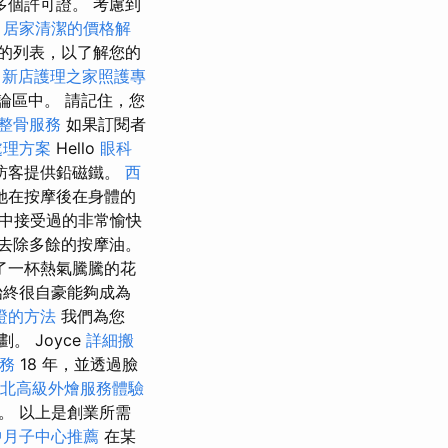
個許可證。 考慮到
。
居家清潔的價格解
的列表，以了解您的
務
新店護理之家照護專
討論區中。 請記住，您
整骨服務
如果訂閱者
處理方案
Hello
眼科
訪客提供鉛磁鐵。
西
她在按摩後在身體的
中接受過的非常愉快
去除多餘的按摩油。
了一杯熱氣騰騰的花
終很自豪能夠成為
證的方法
我們為您
 Joyce
詳細搬
務
18 年，並透過臉
北高級外燴服務體驗
。 以上是創業所需
中月子中心推薦
在某