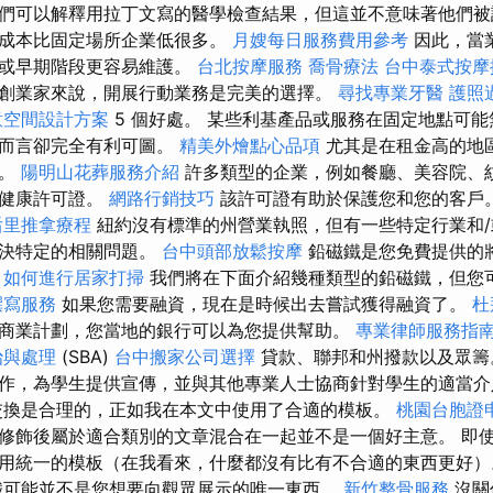
們可以解釋用拉丁文寫的醫學檢查結果，但這並不意味著他們被
動成本比固定場所企業低很多。
月嫂每日服務費用參考
因此，當
季或早期階段更容易維護。
台北按摩服務
喬骨療法
台中泰式按摩
創業家來說，開展行動業務是完美的選擇。
尋找專業牙醫
護照
意空間設計方案
5 個好處。 某些利基產品或服務在固定地點可
務而言卻完全有利可圖。
精美外燴點心品項
尤其是在租金高的地
難。
陽明山花葬服務介紹
許多類型的企業，例如餐廳、美容院、
慮健康許可證。
網路行銷技巧
該許可證有助於保護您和您的客戶
后里推拿療程
紐約沒有標準的州營業執照，但有一些特定行業和/
解決特定的相關問題。
台中頭部放鬆按摩
鉛磁鐵是您免費提供的
。
如何進行居家打掃
我們將在下面介紹幾種類型的鉛磁鐵，但您
撰寫服務
如果您需要融資，現在是時候出去嘗試獲得融資了。
杜
商業計劃，您當地的銀行可以為您提供幫助。
專業律師服務指
治與處理
(SBA)
台中搬家公司選擇
貸款、聯邦和州撥款以及眾籌
作，為學生提供宣傳，並與其他專業人士協商針對學生的適當
交換是合理的，正如我在本文中使用了合適的模板。
桃園台胞證
修飾後屬於適合類別的文章混合在一起並不是一個好主意。 即
用統一的模板（在我看來，什麼都沒有比有不合適的東西更好
鐵可能並不是您想要向觀眾展示的唯一東西。
新竹整骨服務
沒關