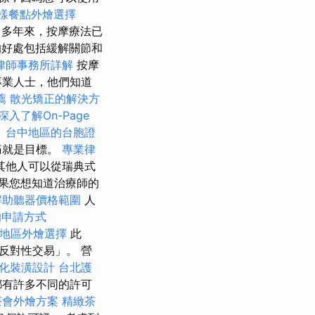
樣餐點外燴選擇
多年來，按摩療法已
好處包括緩解關節和
律師事務所詳解
按摩
專業人士，他們知道
薦
散光矯正的解決方
深入了解On-Page
。
台中地區的台胞證
痛就是目標。
專業律
其他人可以從瑞典式
果您想知道治療師的
解助聽器價格範圍
人
的申請方式
地區外燴選擇
此
反對性交易」。 營
化裝潢設計
台北護
都有許多不同的許可
茶會外燴方案
精緻茶