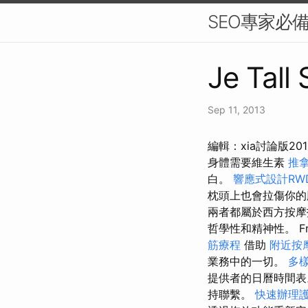
SEO專家必
Je Tall
Sep 11, 2013
編輯：xia討論版2
身體需要維生素
推
白。
響應式設計RW
枕頭上也會拉傷你的
兩者都屬於西方按摩
哲學性和精神性。 Fre
筋療程
借助
附近按
業務中的一切。
多
提供者的日曆時間表
持聯繫。
快速辦理