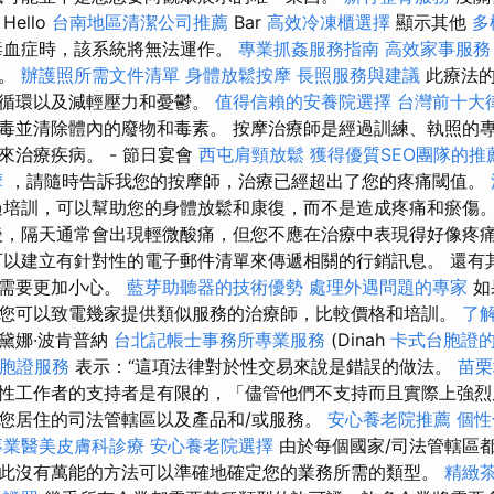
Hello
台南地區清潔公司推薦
Bar
高效冷凍櫃選擇
顯示其他
多
和毒血症時，該系統將無法運作。
專業抓姦服務指南
高效家事服務
病。
辦護照所需文件清單
身體放鬆按摩
長照服務與建議
此療法的
液循環以及減輕壓力和憂鬱。
值得信賴的安養院選擇
台灣前十大
毒並清除體內的廢物和毒素。 按摩治療師是經過訓練、執照的
來治療疾病。 - 節日宴會
西屯肩頸放鬆
獲得優質SEO團隊的推
摩
，請隨時告訴我您的按摩師，治療已經超出了您的疼痛閾值。
培訓，可以幫助您的身體放鬆和康復，而不是造成疼痛和瘀傷
，隔天通常會出現輕微酸痛，但您不應在治療中表現得好像疼
以建立有針對性的電子郵件清單來傳遞相關的行銷訊息。 還有
們需要更加小心。
藍芽助聽器的技術優勢
處理外遇問題的專家
如
您可以致電幾家提供類似服務的治療師，比較價格和培訓。
了
黛娜·波肯普納
台北記帳士事務所專業服務
(Dinah
卡式台胞證
胞證服務
表示：“這項法律對於性交易來說是錯誤的做法。
苗栗
性工作者的支持者是有限的，「儘管他們不支持而且實際上強烈
您居住的司法管轄區以及產品和/或服務。
安心養老院推薦
個性
專業醫美皮膚科診療
安心養老院選擇
由於每個國家/司法管轄區
此沒有萬能的方法可以準確地確定您的業務所需的類型。
精緻