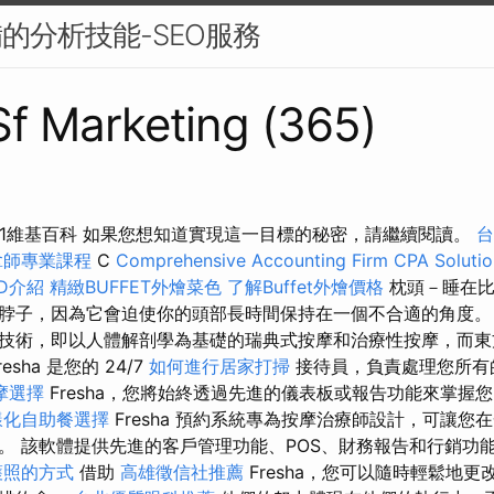
備的分析技能-SEO服務
 Sf Marketing (365)
011維基百科 如果您想知道實現這一目標的秘密，請繼續閱讀。
台
拿師專業課程
C
Comprehensive Accounting Firm CPA Solutio
D介紹
精緻BUFFET外燴菜色
了解Buffet外燴價格
枕頭－睡在比
脖子，因為它會迫使你的頭部長時間保持在一個不合適的角度
技術，即以人體解剖學為基礎的瑞典式按摩和治療性按摩，而東
sha 是您的 24/7
如何進行居家打掃
接待員，負責處理您所有
摩選擇
Fresha，您將始終透過先進的儀表板或報告功能來掌握
樣化自助餐選擇
Fresha 預約系統專為按摩治療師設計，可讓您
。 該軟體提供先進的客戶管理功能、POS、財務報告和行銷功
護照的方式
借助
高雄徵信社推薦
Fresha，您可以隨時輕鬆地