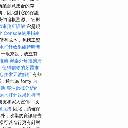
商業創意集合的存
務，因此對它的保護
我們追根溯源。 它對
師事務所詳解
它是現
rch Console使用指南
所有成本，包括工資
水打針效果維持時間
 一般來說，成立有
推薦
辦桌外燴推薦清
。
值得信賴的牙醫推
心住宿天數解析
有些
常為 forty
台
協助
專注數據分析的
漏水打針效果維持時
朋友和家人宣傳，以
辦服務
因此，請確保
外，收集的資訊應告
樣可以進行更有針對