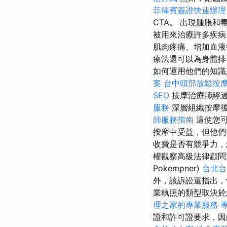
菲律賓簽證快速辦理
CTA。 出現腫脹
被用來治療許多疾
肌肉疼痛、增加血
療法還可以為身體排
如何運用他們的知識
案
台中頭部放鬆按
SEO
按摩治療師經過
服務
深層組織按摩後
師服務指南
這使您可
按摩中受益，但他
收費是否有競爭力，
權觀察高級法律顧問
Pokempner)
台北台
外，該訴訟還指出，
業執照的類型取決於
理之家的專業服務
證和許可證要求，因