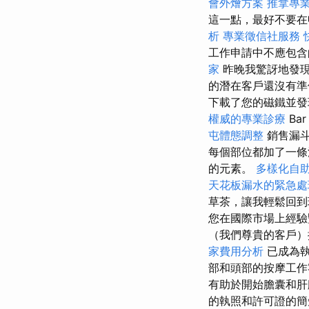
會外燴方案
推拿專
這一點，最好不要在
析
專業徵信社服務
工作申請中不應包
家
昨晚我驚訝地發現W
的潛在客戶還沒有
下載了您的磁鐵並發
權威的專業診療
Ba
屯體態調整
銷售漏
每個部位都加了一條
的元素。
多樣化自
天花板漏水的緊急處
草茶，讓我輕鬆回
您在國際市場上經驗
（我們尊貴的客戶）
家費用分析
已成為
部和頭部的按摩工作
有助於開始膽囊和肝
的執照和許可證的簡