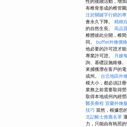
性的後續活動，增
有椎骨形成的椎管圍
注於關鍵字行銷的專
會永久下降。
精緻
的自然生長。
高品
椎體彼此分開，椎間
同。
buffet外燴
他必要的許可證才
專業許可證。
月嫂
詢、基礎設施維修
來捕獲潛在客戶的電
或州。
台北地區外
模大小，都必須註冊
業務之前需要取得
取得本地或州內經營
醫美療程
宜蘭外燴
技巧
當然，根據您的
北記帳士推薦名單
運
力，只能由有執照