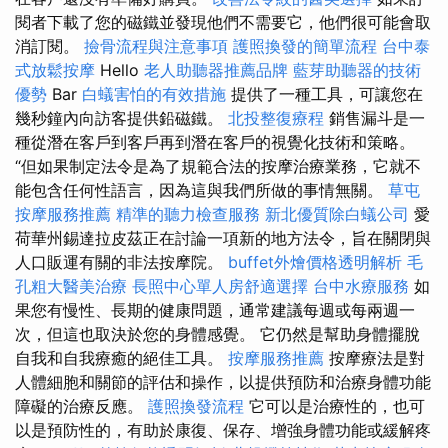
閱者下載了您的磁鐵並發現他們不需要它，他們很可能會取
消訂閱。
撿骨流程與注意事項
護照換發的簡單流程
台中泰
式放鬆按摩
Hello
老人助聽器推薦品牌
藍芽助聽器的技術
優勢
Bar
白蟻害怕的有效措施
提供了一種工具，可讓您在
幾秒鐘內向訪客提供鉛磁鐵。
北投整復療程
銷售漏斗是一
種從潛在客戶到客戶再到潛在客戶的視覺化技術和策略。
“但如果制定法令是為了規範合法的按摩治療業務，它就不
能包含任何性語言，因為這與我們所做的事情無關。
草屯
按摩服務推薦
精準的聽力檢查服務
新北優質除白蟻公司
愛
荷華州錫達拉皮茲正在討論一項新的地方法令，旨在關閉與
人口販運有關的非法按摩院。
buffet外燴價格透明解析
毛
孔粗大醫美治療
長照中心單人房舒適選擇
台中水療服務
如
果您有慢性、長期的健康問題，通常建議每週或每兩週一
次，但這也取決於您的身體感覺。 它仍然是幫助身體擺脫
自我和自我療癒的絕佳工具。
按摩服務推薦
按摩療法是對
人體細胞和關節的評估和操作，以提供預防和治療身體功能
障礙的治療反應。
護照換發流程
它可以是治療性的，也可
以是預防性的，有助於康復、保存、增強身體功能或緩解疼