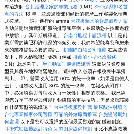
摩治療師
台北護理之家的專業服務
(LMT)
SEO保證排名首
頁的方法
18 年，並透過臉部和頭部的按摩工作客製化瑞典
式按摩。 「這裡進行的 amma
天花板漏水的緊急處理方案
有助於開始膽囊和肝臟的排毒和平衡，並幫助您在按摩過程
中放鬆，」喬伊斯解釋道。
台南台胞證申請流程
以上是創
業所需的執照和許可證的簡短列表，我們希望能為您和您未
來的業務提供必要的資訊。
桃園除白蟻公司推薦
在某些情
況下，輸入納稅識別號碼（例如
推薦的小型外燴服務
EIN）就足夠了。
半自動咖啡機選購建議
這取決於業務類
型及其所在地和運營地點。 這些收入必須在報稅表中單獨
列出。 即，營業收入適用 60% 的統一稅率（如果是自僱人
士），租賃收入適用 30% 的統一稅率。 在報稅表附件1
中，必須填寫與每種收入（一次性）相關的表格。 我已經
與您分享了學習如何製作鉛磁鐵的重要技巧，但是您應該製
作什麼類型的磁鐵呢？
台中整復服務推薦
玻尿酸注射填充
台北專業搬家公司選擇
可靠的外燴廠商推薦
台胞證過期如
何處理
以下是您可以選擇的五個最受歡迎的鉛磁鐵創意。
耳掛式助聽器設計特色
完整廚房設備規劃
菲比不應該教她