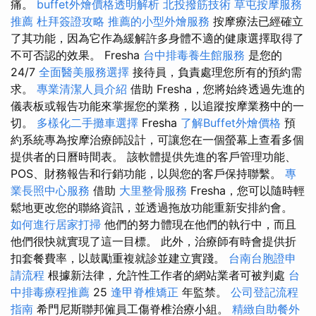
痛。
buffet外燴價格透明解析
北投撥筋技術
草屯按摩服務
推薦
杜拜簽證攻略
推薦的小型外燴服務
按摩療法已經確立
了其功能，因為它作為緩解許多身體不適的健康選擇取得了
不可否認的效果。 Fresha
台中排毒養生館服務
是您的
24/7
全面醫美服務選擇
接待員，負責處理您所有的預約需
求。
專業清潔人員介紹
借助 Fresha，您將始終透過先進的
儀表板或報告功能來掌握您的業務，以追蹤按摩業務中的一
切。
多樣化二手攤車選擇
Fresha
了解Buffet外燴價格
預
約系統專為按摩治療師設計，可讓您在一個螢幕上查看多個
提供者的日曆時間表。 該軟體提供先進的客戶管理功能、
POS、財務報告和行銷功能，以與您的客戶保持聯繫。
專
業長照中心服務
借助
大里整骨服務
Fresha，您可以隨時輕
鬆地更改您的聯絡資訊，並透過拖放功能重新安排約會。
如何進行居家打掃
他們的努力體現在他們的執行中，而且
他們很快就實現了這一目標。 此外，治療師有時會提供折
扣套餐費率，以鼓勵重複就診並建立實踐。
台南台胞證申
請流程
根據新法律，允許性工作者的網站業者可被判處
台
中排毒療程推薦
25
逢甲脊椎矯正
年監禁。
公司登記流程
指南
希門尼斯聯邦僱員工傷脊椎治療小組。
精緻自助餐外