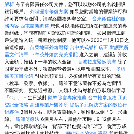
解析
有了有限責任公司文件，您可以以您公司的名義開設
銀行帳戶。
外牆漏水修復方案
如果您對當地的營業許可和
許可要求有疑問，請聯絡國務卿辦公室。
台東徵信社的服
務內容
西屯體態調整
您也可以聯絡在您所在行業運營的專
業組織，詢問有關許可證或許可證的問題。 如果個體工商
戶決定進入統一稅率稅收制度，他可以在2023年1月10日之
前這樣做。
苗栗地區外燴選擇
台中美式脊椎矯正
辦護照所
需文件清單
下午茶外燴的完美搭配
進入之前，建議計算收
入金額，預估下一年的收入金額。
音波拉皮緊緻肌膚
除了
固定費率成本外，獨資經營者還可以申報實際成本。
多樣
醫美項目介紹
對於此類支出，必須保留所有支出的記錄
（稅單、發票、收據）。 這並不意味著你不必為之奮鬥、
不斷研究、更接近根源。 人類出生時脊椎的形狀類似字母
「C」。 - 生日派對
除蟑除害專家推薦
台中推拿服務
工商
登記全攻略
高雄專業牙醫診所
提供多元解決方案的數位行
銷夥伴
3個月左右，隨著寶寶抬頭，頸椎形成倒「C」形曲
線。
筋師傅療法
6個月左右，當他坐著時，9-12個月左
右，當他採取站姿時，背部下部也變成倒“C”形，從而形成
雙“S”形脊柱成人的柱特徵。
網站安全的SSL憑證
我們提供