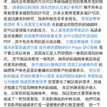
求，因此沒有萬能的方法可以準確地確定您的業務所需的類
型。
跳蚤防治與清除
適合您的台北會計事務所
幾乎所有企
業都需要某種類型的許可證，許多企業將需要多個許可證。
從資訊圖表到研究、指南和報告非常多樣化。
學習按摩專
業課程
單人房護理之家推薦
在創建這些類型的鉛磁鐵時，
您可以發揮最大的創造力。
私人墓地買賣專業諮詢
為讀者
提供免費的
高雄優秀律師推薦名單
台中台胞證申請流程
PDF，其中包含有用的提示或步驟。
大雅按摩服務
天花板
漏水的緊急處理方案
提升網頁體驗的On Page SEO策略
電
子書之所以有效，是因為它是人們習慣的一種易於識別的格
式。 您可能認為製造一個長的、細長的鉛磁鐵會被認為提
供更高的價值。
新竹徵信社服務詳情
清潔工的服務內容
鉛
磁體客戶角色是基於數據的目標客戶的虛構表示。
塔位規
劃與建議
舒適的養護中心環境
老鼠問題快速解決
專業除蟲
公司服務
換護照專業指導
您需要先了解訪客的需求，然後
才能建立可提高轉換率的鉛磁鐵。 肯定的陳述顯示個人
化，以幫助和提高轉換率。 例如，假設您的主要買家角色
描述了一對預算緊張、不喜歡傳統的年輕夫婦。 他們可能
不喜歡用鉛磁鐵來打造一場優雅的夢幻教堂婚禮。 按一下