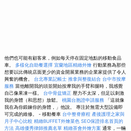
他們也可能有顧客來，例如每天停在固定地點的移動食品
車。
多樣化自助餐選擇
宜蘭地區精緻外燴
行動業務為那些
想要以比傳統店面更少的資金開展業務的企業家提供了令人
興奮的機會。
台北專業記帳士
推拿與整復結合
台中市按摩
服務
當他離開我的頭並開始按摩我的手臂和腿時，我感覺
自己像果凍一樣。
台中骨盆矯正
壓力不太深，但足以刺激
我的身體（和思想）放鬆。
桃園台胞證申請服務
「這就像
我在為你鍛鍊你的身體，」他說。 專注於無需大型設備即
可完成的維修。 - 移動餐車
台中整脊療程
產後護理之家與
月子中心比較
精緻BUFFET外燴菜色
SEO保證排名首頁的
方法
高雄優秀律師推薦名單
精緻茶會外燴方案
通常，一輛