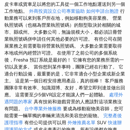
皮卡車或貨車足以將您的工具從一個工作地點運送到另一個
工作地點。
外商投資設立公司專業協助
如何申請台胞證
行
動業務可以來到客戶所在地，例如移動狗美容業務。 營業
執照號碼（也稱為營業執照號碼）的類型取決於相關的城
市、縣或州。 大多數公司，無論規模大小，都必須註冊營
業執照號碼併申請任何其他必要的許可證。 有些公司在開
展業務之前需要取得營業執照號碼。 大多數企業需要取得
本地或州內經營許可證。 在使用了之前公司的多個系統
後，Fresha 預訂系統是最好的！ 它擁有您的業務所需的一
切以及更多。 當你想到某件事時，團隊已經在行動了。 它
適合行動設備，最重要的是，它非常適合小型企業或新企業
主。 這是第一個日程安排應用產品，真的很棒！ 客戶服務
團隊非常有效率、知識淵博、友好，希望立即到達並做出回
應。 這需要至少5個VR設定才能讓人們一起體驗。
處理外
遇問題的專家
具有技術和遊戲背景的人應該對這項業務沒
有問題。
台中專業外燴服務
要成為移動寵物美容師，您可
能需要一輛單獨的車輛來清洗和美容您的寵物。
完整產後
護理指導
有些公司提供可以用
外燴推薦名單
SUV
快速辦
理護照的方式
或皮卡車牽引的拖車，所有設備都在拖車