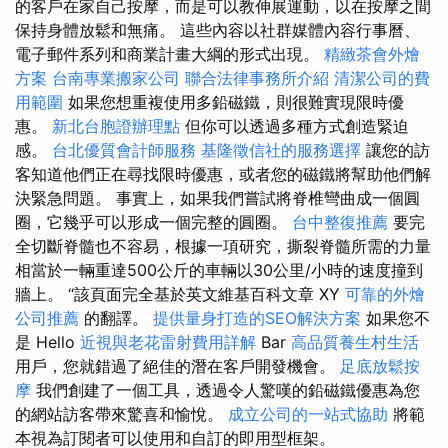
的客戶在家自己按摩，而是可以教伸展運動，以在按摩之間
保持身體放鬆和無痛。 這些內容以社群媒體內容行事曆、
電子郵件系列和商業計畫大綱的形式出現。
精緻茶會外燴
方案
台南專業搬家公司
聯合法律事務所介紹
清潔公司的費
用範圍
如果您想重複使用多鉛磁鐵，則很難實現限時優
惠。
新北台胞證辦理點
但你可以透過多種方式創造緊迫
感。
台北優質會計師服務
基隆徵信社的服務選擇
讓您的訪
客知道他們正在尋找限時優惠，或者您的磁鐵將幫助他們解
決緊急問題。 事實上，如果我們嘗試將脊椎彎曲成一個圓
圈，它幾乎可以形成一個完整的圓圈。
台中整復推薦
要完
全切斷脊髓也不容易，根據一項研究，撕裂脊髓所需的力量
相當於一輛重達500公斤的車輛以30公里/小時的速度撞到
牆上。 “該頁面完全基於英文維基百科文章 XY
可靠的外燴
公司推薦
的翻譯。
提供量身打造的SEO解決方案
如果您不
是 Hello
近視與老花雷射費用詳解
Bar
高品質養生村生活
用戶，您就錯過了絕佳的潛在客戶開發機會。
足底放鬆按
摩
我們創建了一個工具，透過令人驚嘆的鉛磁鐵優惠為您
的網站訪客帶來驚喜和愉悅。
成立公司的一站式協助
將範
本視為訂閱者可以使用和自訂的即用型框架。