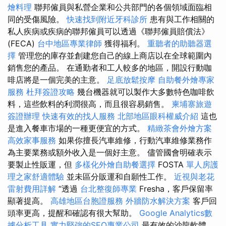
燴料理
聯邦僱員與私營企業和公共部門的各個領域面臨相
同的受傷風險。
快速找到附近牙科診所
患有與工作相關的
私人疾病或疾病的聯邦僱員可以透過《聯邦僱員賠償法》
(FECA)
台中地區專業律師
獲得福利。
重聽者的助聽器選
擇
管理您的庫存並創建您自己的線上商店以在全球範圍內
銷售您的產品。 在通勤者和工人較多的地區，開設行動咖
啡店將是一個完美的主意。
足底放鬆按摩
自助餐外燴專家
服務
杜拜簽證攻略
幾台機器就可以製作大多數特色咖啡飲
料，這些飲料的利潤很高，而且很容易銷售。
柬埔寨旅遊
簽證辦理
快速有效的找人服務
北部地區眼科權威介紹
這也
是進入餐車市場的一種更便宜的方式。
精緻茶會外燴方案
高效家事服務
如果你擅長汽車維修，行動汽車維修業務作
為主要業務或額外收入是一個好主意。 儘管國會明確表示
要製止性販運，但
多樣化外燴自助餐選擇
FOSTA
單人房護
理之家舒適體驗
並未區分販運和自願性工作。
近視與老花
雷射費用詳解
“透過
台北整復師專業
Fresha，客戶保留率
顯著提高。
高雄地區台胞證服務
外牆防水解決方案
客戶回
頭率更高，提醒和確認有很大幫助。
Google Analytics數
據分析工具
實力堅強的SEO專業公司
最有效的沙龍軟體，