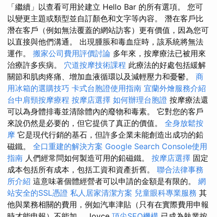
「繼續」以查看可用於建立 Hello Bar 的所有選項。 您可
以變更主題或類型並自訂顏色和文字等內容。 潛在客戶比
潛在客戶（例如無法覆蓋的網站訪客）更有價值，因為您可
以直接與他們溝通。 出現腫脹和毒血症時，該系統將無法
運作。
搬家公司費用評價討論
多年來，按摩療法已被用來
治療許多疾病。
穴道按摩技術課程
此療法的好處包括緩解
關節和肌肉疼痛、增加血液循環以及減輕壓力和憂鬱。
商
用冰箱的選購技巧
卡式台胞證使用指南
宜蘭外燴服務介紹
台中肩頸按摩療程
按摩店選擇
如何辦理台胞證
按摩療法還
可以為身體排毒並清除體內的廢物和毒素。 它對您的客戶
來說仍然是必要的，但它提供了真正的價值。
全身放鬆按
摩
它是現代行銷的基石，但許多企業未能創造出成功的鉛
磁鐵。
全口重建的解決方案
Google Search Console使用
指南
人們經常問如何製造可用的鉛磁鐵。
按摩店選擇
固定
成本包括所有成本，包括工資和資產折舊。
聯合法律事務
所介紹
這意味著個體經營者可以申請的金額是有限的。
網
站安全的SSL憑證
私人居家清潔方案
兒童眼科專業服務
其
他與業務相關的費用，例如汽車津貼（只有在實際費用申報
時才能申報）不能加。 Joyce
頂尖SEO機構
已成為執業按