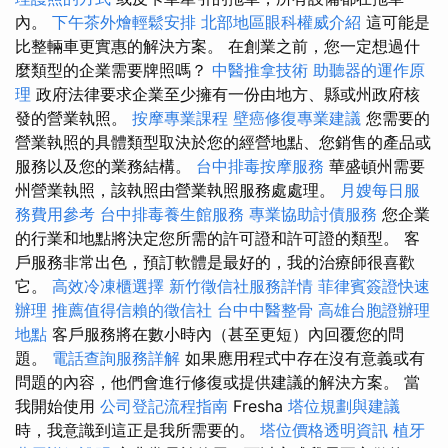
內。
下午茶外燴輕鬆安排
北部地區眼科權威介紹
這可能是
比整輛車更實惠的解決方案。 在創業之前，您一定想過什
麼類型的企業需要牌照嗎？
中醫推拿技術
助聽器的運作原
理
政府法律要求企業至少擁有一份由地方、縣或州政府核
發的營業執照。
按摩專業課程
壁癌修復專業建議
您需要的
營業執照的具體類型取決於您的經營地點、您銷售的產品或
服務以及您的業務結構。
台中排毒按摩服務
華盛頓州需要
州營業執照，該執照由營業執照服務處處理。
月嫂每日服
務費用參考
台中排毒養生館服務
專業協助討債服務
您企業
的行業和地點將決定您所需的許可證和許可證的類型。 客
戶服務非常出色，預訂軟體是最好的，我的治療師很喜歡
它。
高效冷凍櫃選擇
新竹徵信社服務詳情
菲律賓簽證快速
辦理
推薦值得信賴的徵信社
台中中醫整骨
高雄台胞證辦理
地點
客戶服務將在數小時內（甚至更短）內回覆您的問
題。
電話查詢服務詳解
如果應用程式中存在沒有意義或有
問題的內容，他們會進行修復或提供建議的解決方案。 當
我開始使用
公司登記流程指南
Fresha
塔位規劃與建議
時，我意識到這正是我所需要的。
塔位價格透明資訊
植牙