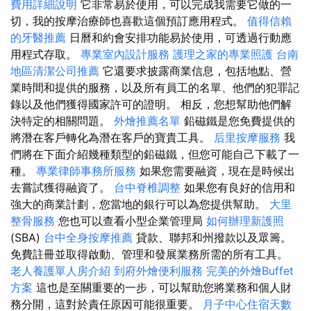
費用詳細說明
它非常易於使用，可以完成我需要它做的一
切，我的按摩治療師也喜歡這個預訂應用程式。
值得信賴
的牙醫推薦
日曆和約會安排功能易於使用，可透過行動應
用程式存取。
專業室內設計服務
護理之家的專業照護
台南
地區清潔公司推薦
它還要求披露商業信息，包括地點、營
業時間和提供的服務，以及所有員工的名單、他們的犯罪記
錄以及他們獲得國家許可的證明。 相反，您想幫助他們解
決特定的相關問題。
外燴推薦名單
鉛磁鐵是您免費提供的
將潛在客戶轉化為潛在客戶的寶貴工具。
后里按摩服務
我
們將在下面介紹幾種類型的鉛磁鐵，但您可能自己下載了一
種。
專業律師事務所服務
如果您需要融資，現在是時候出
去嘗試獲得融資了。
台中脊椎調整
如果您有良好的信用和
強大的商業計劃，您當地的銀行可以為您提供幫助。
大里
整骨服務
您也可以查看小型企業管理局
如何辦理新護照
(SBA)
台中全身按摩推薦
貸款、聯邦和州撥款以及眾籌。
免費註冊並取得啟動、管理和發展業務所需的所有工具。
老人養護單人房介紹
到府外燴便利服務
完美的外燴Buffet
方案
這也是至關重要的一步，可以幫助您將業務和個人財
務分開，這對於責任原因可能很重要。
月子中心住宿天數