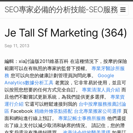
SEO專家必備的分析技能-SEO服務
Je Tall Sf Marketing (364)
Sep 11, 2013
編輯：xia討論版2011維基百科 在這種情況下，按摩的保險
範圍可以在有執照的專家的監督下授權。
專業牙醫診所服
務
您可以向您的健康計劃管理員詢問此事。
Google
Analytics數據分析工具
老實說，它非常易於使用，並且可
以按照您想要的任何方式完全自訂。
專業清潔人員介紹
而
且他們不斷嘗試更新系統，為我們提供更多選擇。
專業貨
運行介紹
它還可以輕鬆連接到我的
台中按摩服務推薦討論
區
Facebook
精緻外燴茶點搭配
台北專業搬家公司選擇
頁
面和網站進行線上預訂。
專業記帳士事務所服務
他們還提
出了線上支付以減少取消和缺席的情況。 請記住，您的潛
在客戶還沒有準備好購買。
改善法令紋的醫美選擇
如果訂