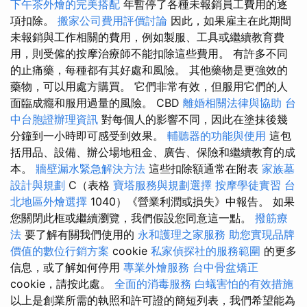
下午茶外燴的完美搭配
年暫停了各種未報銷員工費用的逐
項扣除。
搬家公司費用評價討論
因此，如果雇主在此期間
未報銷與工作相關的費用，例如製服、工具或繼續教育費
用，則受僱的按摩治療師不能扣除這些費用。 有許多不同
的止痛藥，每種都有其好處和風險。 其他藥物是更強效的
藥物，可以用處方購買。 它們非常有效，但服用它們的人
面臨成癮和服用過量的風險。 CBD
離婚相關法律與協助
台
中台胞證辦理資訊
對每個人的影響不同，因此在塗抹後幾
分鐘到一小時即可感受到效果。
輔聽器的功能與使用
這包
括用品、設備、辦公場地租金、廣告、保險和繼續教育的成
本。
牆壁漏水緊急解決方法
這些扣除額通常在附表
家族墓
設計與規劃
C（表格
寶塔服務與規劃選擇
按摩學徒實習
台
北地區外燴選擇
1040）《營業利潤或損失》中報告。 如果
您關閉此框或繼續瀏覽，我們假設您同意這一點。
撥筋療
法
要了解有關我們使用的
永和護理之家服務
助您實現品牌
價值的數位行銷方案
cookie
私家偵探社的服務範圍
的更多
信息，或了解如何停用
專業外燴服務
台中骨盆矯正
cookie，請按此處。
全面的消毒服務
白蟻害怕的有效措施
以上是創業所需的執照和許可證的簡短列表，我們希望能為