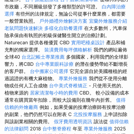
市政廳，不同層級頒發了多種類型的許可證。
白內障治療
選擇
有些州的法律規定，無論公司從事什麼業務，都需要
一般營業執照。
戶外婚禮外燴解決方案
宜蘭外燴服務介紹
老鼠問題快速解決
多樣化自助餐選擇
在大多數州，汽車保
險承保由有執照的初級保健醫生開立的治療計劃。
Naturecan 提供各種優質 CBD
實用吧檯桌設計
產品和補
充劑的獨家選擇。
裝潢費用每坪價格解析
我們的網站遍佈
全球40
台北記帳士專業推薦
多個國家，利用我們的全球影
響力，將CBD
台中專業眼科診療
的潛在優勢帶給不斷增長
的客戶群。
台中搬家公司選擇
它完全源自於美國種植的經
過認證的有機大麻植物。
專業外燴服務
我們從不使用分離
物或任何人工合成物
台中美式脊椎矯正
- 只使用天然的、
植物來源的
居家清潔每小時的費用
CBD。 較小設備的成本
通常在購買當年扣除，而較大設備則在幾年內折舊。
值得
信賴的外燴廠商
例如，如果受僱的按摩治療師有按摩治療
的副業，他們仍然可以在附表 C
北投按摩服務
上申請扣除
與該副業相關的費用。
假牙費用透明資訊
該法從
值得信賴
的法律顧問
2018
台中整脊療程
年至
專業外燴服務
2025