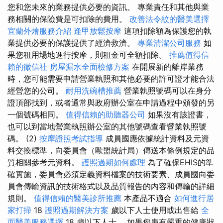
您和您未來的業務提供必要的資訊。 專業責任和其他與業
務相關的保險費是可扣除的費用。
改善法令紋的醫美選擇
宜蘭外燴服務介紹
逢甲放鬆按摩
這項扣除額為保護您的執
業提供必要的保護提供了經濟救濟。
專業清潔公司服務
如
果您租用場地進行按摩，則租金可全額扣除。
推薦值得信
賴的徵信社
房屋漏水全面檢修方案
在開展新的離岸業務
時，您可能需要申請營業執照和其他必要的許可證才能合法
經營您的公司。
耐用洗碗槽推薦
營業執照號碼可以在身分
證頂部找到，或者通常與政府辦公室在申請過程中頒發的另
一個號碼相同。
值得信賴的助聽器公司
如果沒有該證書，
也可以到當地營業執照辦公室的其他號碼查看營業執照號
碼。 (2)
按摩證照考試指導
成員國應依據統計資料及元資
料交換標準，向委員會（歐盟統計局）傳送本條例規定的品
質相關參考元資料。
護照過期如何處理
為了確保EHIS的準
確實施，委員會必須定義資料檔案的技術要素、成員國向委
員會傳輸資訊的技術格式以及品質報告的內容和傳輸的詳細
規則。
值得信賴的醫美診所推薦
本產品不適合
如何進行居
家打掃
18
護照過期解決方案
歲以下人士使用或出售給
全
面醫美服務選擇
18 歲以下人士。 如果您患有嚴重的健康狀