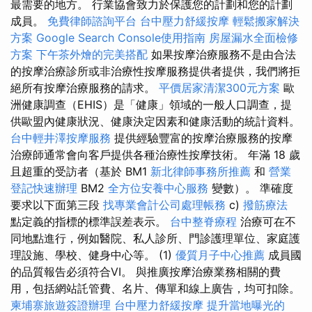
最需要的地方。 行業協會致力於保護您的計劃和您的計劃
成員。
免費律師諮詢平台
台中壓力舒緩按摩
輕鬆搬家解決
方案
Google Search Console使用指南
房屋漏水全面檢修
方案
下午茶外燴的完美搭配
如果按摩治療服務不是由合法
的按摩治療診所或非治療性按摩服務提供者提供，我們將拒
絕所有按摩治療服務的請求。
平價居家清潔300元方案
歐
洲健康調查（EHIS）是「健康」領域的一般人口調查，提
供歐盟內健康狀況、健康決定因素和健康活動的統計資料。
台中輕井澤按摩服務
提供經驗豐富的按摩治療服務的按摩
治療師通常會向客戶提供各種治療性按摩技術。 年滿 18 歲
且超重的受訪者（基於 BM1
新北律師事務所推薦
和
營業
登記快速辦理
BM2
全方位安養中心服務
變數）。 準確度
要求以下面第三段
找專業會計公司處理帳務
c)
撥筋療法
點定義的指標的標準誤差表示。
台中整脊療程
治療可在不
同地點進行，例如醫院、私人診所、門診護理單位、家庭護
理設施、學校、健身中心等。 (1)
優質月子中心推薦
成員國
的品質報告必須符合VI。 與推廣按摩治療業務相關的費
用，包括網站託管費、名片、傳單和線上廣告，均可扣除。
柬埔寨旅遊簽證辦理
台中壓力舒緩按摩
提升當地曝光的