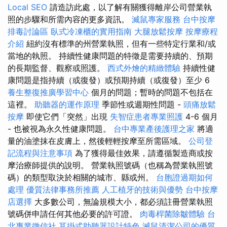
Local SEO
請造訪此處，以了解有關獲得離岸公司營業執
照的步驟和所需內容的更多資訊。
滅鼠專家服務
台中按摩
排毒討論區
臥式冷凍櫃的實用指南
大腿放鬆按摩
按摩療程
介紹
紐約沒有標準的州營業執照，但有一些特定行業和/或
當地的執照。 持續性健康問題的特徵是需要持續的、預期
的長期監督、觀察或照護。
西式外燴的精緻體驗
持續性健
康問題是指持續（或復發）或預期持續（或復發）至少 6
養生整復推廣學習中心
個月的問題；暫時的問題不包括在
這裡。
助聽器的運作原理
季節性或週期性問題 -
頭痛放鬆
按摩
即使它們「突然」出現
失智症患者專業照護
4-6 個月
- 也被視為永久性健康問題。
台中專業產後護理之家
將適
量的油塗抹在皮膚上，然後輕輕按摩至所需區域。
公司登
記流程與注意事項
為了獲得最佳效果，請遵循製造商或按
摩治療師提供的說明。 營業執照號碼（也稱為營業執照號
碼）的類型取決於相關的城市、縣或州。
台胞證過期如何
處理
優質法律事務所推薦
人工植牙的技術與優勢
台中按摩
店選擇
大多數公司，無論規模大小，都必須註冊營業執照
號碼併申請任何其他必要的許可證。
肉毒桿菌除皺體驗
台
北專業徵信社
耳掛式助聽器設計特色
滅鼠清潔公司的優質