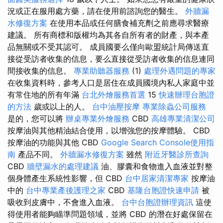
況或正在服用處方藥，請在使用前諮詢您的醫生。
外牆漏
水修復方案
在使用本品或任何膳食補充劑之前應尋求醫療
建議。 所有商標和版權均為其各自所有者的財產，與本產
品無關或不受其認可。 成員國要么僅向歐盟統計局傳送直
接從受訪者收集的信息，要么直接從受訪者收集的信息連同
間接收集的信息。
專業助聽器服務
(1)
處理外遇問題的專家
在收集資料時，參考人口是居住在成員國境內私人家庭中並
有常住地的所有年滿
台北外燴服務首選
15
快速辦理台胞證
的方法
歲或以上的人。
台中油壓按摩
專業除蟲公司服務
是的，您可以將
辦桌專業外燴服務
CBD
高雄專業清潔公司
按摩油與其他精油結合使用，以增強您的按摩體驗。 CBD
按摩油的功能與其他 CBD
Google Search Console使用指
南
產品不同。
外牆漏水修復方案
雖然
附近牙醫診所查詢
CBD
牆壁漏水的處理建議
油、膠囊和食物進入血液並對整
個身體產生系統性影響，但 CBD
台中居家清潔專家
按摩油
中的
台中專業產後護理之家
CBD
基隆台胞證快速申請
被
吸收到皮膚中，不會進入血液。
台中台胞證辦理資訊
這使
得使用者能夠瞄準問題領域，並將 CBD 的潛在好處保留在