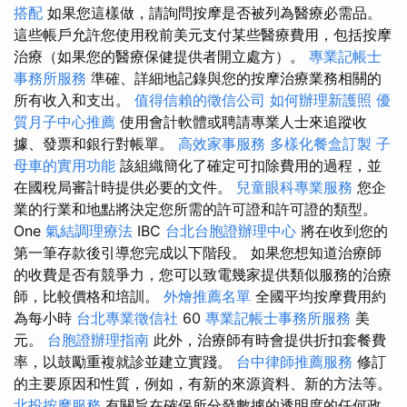
搭配
如果您這樣做，請詢問按摩是否被列為醫療必需品。
這些帳戶允許您使用稅前美元支付某些醫療費用，包括按摩
治療（如果您的醫療保健提供者開立處方）。
專業記帳士
事務所服務
準確、詳細地記錄與您的按摩治療業務相關的
所有收入和支出。
值得信賴的徵信公司
如何辦理新護照
優
質月子中心推薦
使用會計軟體或聘請專業人士來追蹤收
據、發票和銀行對帳單。
高效家事服務
多樣化餐盒訂製
子
母車的實用功能
該組織簡化了確定可扣除費用的過程，並
在國稅局審計時提供必要的文件。
兒童眼科專業服務
您企
業的行業和地點將決定您所需的許可證和許可證的類型。
One
氣結調理療法
IBC
台北台胞證辦理中心
將在收到您的
第一筆存款後引導您完成以下階段。 如果您想知道治療師
的收費是否有競爭力，您可以致電幾家提供類似服務的治療
師，比較價格和培訓。
外燴推薦名單
全國平均按摩費用約
為每小時
台北專業徵信社
60
專業記帳士事務所服務
美
元。
台胞證辦理指南
此外，治療師有時會提供折扣套餐費
率，以鼓勵重複就診並建立實踐。
台中律師推薦服務
修訂
的主要原因和性質，例如，有新的來源資料、新的方法等。
北投按摩服務
有關旨在確保所分發數據的透明度的任何政