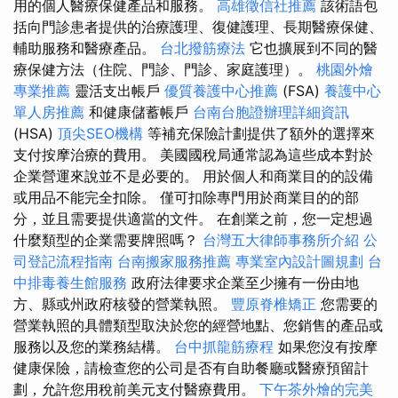
用的個人醫療保健產品和服務。
高雄徵信社推薦
該術語包
括向門診患者提供的治療護理、復健護理、長期醫療保健、
輔助服務和醫療產品。
台北撥筋療法
它也擴展到不同的醫
療保健方法（住院、門診、門診、家庭護理）。
桃園外燴
專業推薦
靈活支出帳戶
優質養護中心推薦
(FSA)
養護中心
單人房推薦
和健康儲蓄帳戶
台南台胞證辦理詳細資訊
(HSA)
頂尖SEO機構
等補充保險計劃提供了額外的選擇來
支付按摩治療的費用。 美國國稅局通常認為這些成本對於
企業營運來說並不是必要的。 用於個人和商業目的的設備
或用品不能完全扣除。 僅可扣除專門用於商業目的的部
分，並且需要提供適當的文件。 在創業之前，您一定想過
什麼類型的企業需要牌照嗎？
台灣五大律師事務所介紹
公
司登記流程指南
台南搬家服務推薦
專業室內設計圖規劃
台
中排毒養生館服務
政府法律要求企業至少擁有一份由地
方、縣或州政府核發的營業執照。
豐原脊椎矯正
您需要的
營業執照的具體類型取決於您的經營地點、您銷售的產品或
服務以及您的業務結構。
台中抓龍筋療程
如果您沒有按摩
健康保險，請檢查您的公司是否有自助餐廳或醫療預留計
劃，允許您用稅前美元支付醫療費用。
下午茶外燴的完美