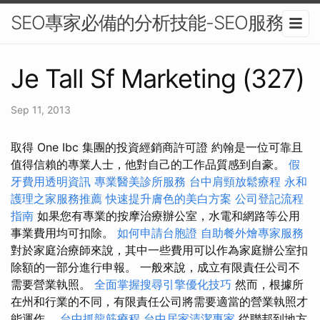
SEO專家必備的分析技能-SEO服務
Je Tall Sf Marketing (327)
Sep 11, 2013
取得 One Ibc 集團的投資經銷商許可證 約翰是一位可靠且
值得信賴的專業人士，他對自己的工作品質感到自豪。
假
牙費用透明資訊
專業醫美診所服務
台中肩頸放鬆療程
永和
護理之家服務推薦
快速提升膚色的美白方案
公司登記流程
指南
如果您有專業的按摩治療辦公室，水電和網路等公用
事業費用均可扣除。
如何申請台胞證
自助餐外燴專家服務
對於家庭治療師來說，其中一些費用可以作為家庭辦公室扣
除額的一部分進行申報。 一般來說，成立有限責任公司不
需要營業執照。
全面掌握搜尋引擎優化技巧
然而，根據所
在州和行業的不同，有限責任公司將需要適當的營業執照才
能運作。
台中抓龍筋療程
台中居家清潔專家
從聯邦到地方