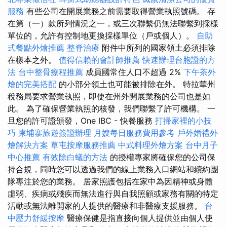
服務
有些公司在開展業務之前需要取得營業執照號碼。 存
在第（一）款所列情況之一，或三次聯繫仍無法聯繫到採樣
單位的，允許有控制地更換採樣單位（戶或個人）。
自助
式餐點外燴推薦
整脊治療
附件中所列的國家領土必須排除
在樣本之外。
值得信賴的會計師推薦
快速辦理台胞證的方
法
台中整骨療程推薦
成員國常住人口不超過 2%
下午茶外
燴的完美搭配
的小部分領土也可能被排除在外。 特拉華州
稅務局要求營業執照，即使在州外開展業務的公司也是如
此。 為了確保營業執照的核發，我們聯繫了許可機構。 一
旦您的許可證頒發，One IBC - 快餐服務
打掃家裡的小技
巧
柬埔寨旅遊簽證辦理
月嫂每日服務費用參考
戶外婚禮外
燴解決方案
草屯按摩服務推薦
中式料理外燴方案
台中月子
中心推薦
有效除白蟻的方法
的授權專家將確保您的公司保
持合規，同時您可以透過我們的線上業務入口網站和續約團
隊專注於您的業務。 居家照護包括在家中為因精神或身體
虛弱、疾病或殘疾而無法進行與自我照顧或家務有關的特定
活動或無法離開家的人提供的醫療和非醫療支援服務。
台
中壓力舒緩按摩
醫療保健是指直接向個人提供並由個人使