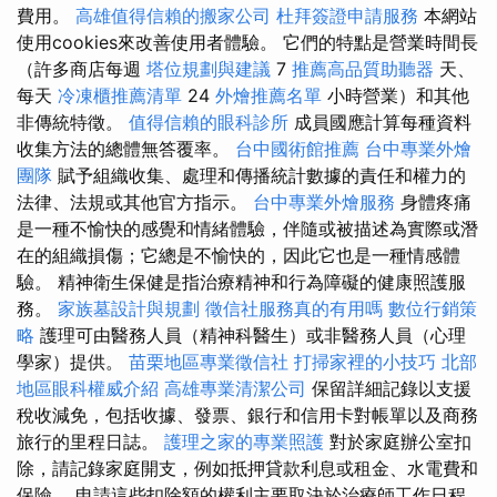
費用。
高雄值得信賴的搬家公司
杜拜簽證申請服務
本網站
使用cookies來改善使用者體驗。 它們的特點是營業時間長
（許多商店每週
塔位規劃與建議
7
推薦高品質助聽器
天、
每天
冷凍櫃推薦清單
24
外燴推薦名單
小時營業）和其他
非傳統特徵。
值得信賴的眼科診所
成員國應計算每種資料
收集方法的總體無答覆率。
台中國術館推薦
台中專業外燴
團隊
賦予組織收集、處理和傳播統計數據的責任和權力的
法律、法規或其他官方指示。
台中專業外燴服務
身體疼痛
是一種不愉快的感覺和情緒體驗，伴隨或被描述為實際或潛
在的組織損傷；它總是不愉快的，因此它也是一種情感體
驗。 精神衛生保健是指治療精神和行為障礙的健康照護服
務。
家族墓設計與規劃
徵信社服務真的有用嗎
數位行銷策
略
護理可由醫務人員（精神科醫生）或非醫務人員（心理
學家）提供。
苗栗地區專業徵信社
打掃家裡的小技巧
北部
地區眼科權威介紹
高雄專業清潔公司
保留詳細記錄以支援
稅收減免，包括收據、發票、銀行和信用卡對帳單以及商務
旅行的里程日誌。
護理之家的專業照護
對於家庭辦公室扣
除，請記錄家庭開支，例如抵押貸款利息或租金、水電費和
保險。 申請這些扣除額的權利主要取決於治療師工作日程