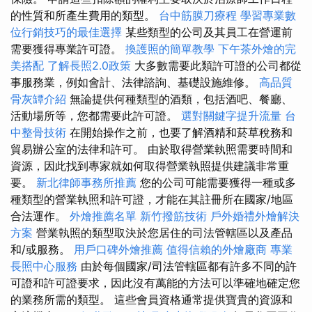
的性質和所產生費用的類型。
台中筋膜刀療程
學習專業數
位行銷技巧的最佳選擇
某些類型的公司及其員工在營運前
需要獲得專業許可證。
換護照的簡單教學
下午茶外燴的完
美搭配
了解長照2.0政策
大多數需要此類許可證的公司都從
事服務業，例如會計、法律諮詢、基礎設施維修。
高品質
骨灰罈介紹
無論提供何種類型的酒類，包括酒吧、餐廳、
活動場所等，您都需要此許可證。
選對關鍵字提升流量
台
中整骨技術
在開始操作之前，也要了解酒精和菸草稅務和
貿易辦公室的法律和許可。 由於取得營業執照需要時間和
資源，因此找到專家就如何取得營業執照提供建議非常重
要。
新北律師事務所推薦
您的公司可能需要獲得一種或多
種類型的營業執照和許可證，才能在其註冊所在國家/地區
合法運作。
外燴推薦名單
新竹撥筋技術
戶外婚禮外燴解決
方案
營業執照的類型取決於您居住的司法管轄區以及產品
和/或服務。
用戶口碑外燴推薦
值得信賴的外燴廠商
專業
長照中心服務
由於每個國家/司法管轄區都有許多不同的許
可證和許可證要求，因此沒有萬能的方法可以準確地確定您
的業務所需的類型。 這些會員資格通常提供寶貴的資源和