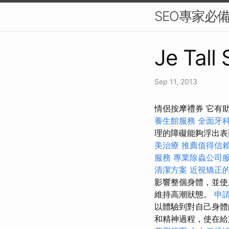
SEO專家必
Je Tall
Sep 11, 2013
情侶按摩禮券 它有
養生館服務
全面牙
理的障礙能夠浮出
美治療
推薦值得信
服務
專業除蟲公司
清潔方案
近視矯正
影響整個身體，並
維持高潮狀態。
申
以體驗到對自己身
和精神過程，使在給