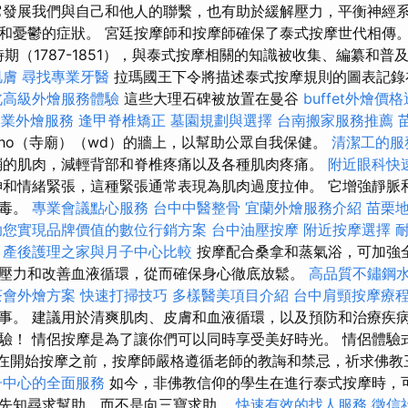
發展我們與自己和他人的聯繫，也有助於緩解壓力，平衡神經
和憂鬱的症狀。 宮廷按摩師和按摩師確保了泰式按摩世代相傳
期（1787-1851），與泰式按摩相關的知識被收集、編纂和普
肌膚
尋找專業牙醫
拉瑪國王下令將描述泰式按摩規則的圖表記錄
北高級外燴服務體驗
這些大理石碑被放置在曼谷
buffet外燴價
專業外燴服務
逢甲脊椎矯正
墓園規劃與選擇
台南搬家服務推薦
ho（寺廟）（wd）的牆上，以幫助公眾自我保健。
清潔工的服
繃的肌肉，減輕背部和脊椎疼痛以及各種肌肉疼痛。
附近眼科快
和情緒緊張，這種緊張通常表現為肌肉過度拉伸。 它增強靜脈
排毒。
專業會議點心服務
台中中醫整骨
宜蘭外燴服務介紹
苗栗
助您實現品牌價值的數位行銷方案
台中油壓按摩
附近按摩選擇
產後護理之家與月子中心比較
按摩配合桑拿和蒸氣浴，可加強
壓力和改善血液循環，從而確保身心徹底放鬆。
高品質不鏽鋼
茶會外燴方案
快速打掃技巧
多樣醫美項目介紹
台中肩頸按摩療
事。 建議用於清爽肌肉、皮膚和血液循環，以及預防和治療疾病
驗！ 情侶按摩是為了讓你們可以同時享受美好時光。 情侶體驗
。 在開始按摩之前，按摩師嚴格遵循老師的教誨和禁忌，祈求佛
子中心的全面服務
如今，非佛教信仰的學生在進行泰式按摩時，
先知尋求幫助，而不是向三寶求助。
快速有效的找人服務
徵信