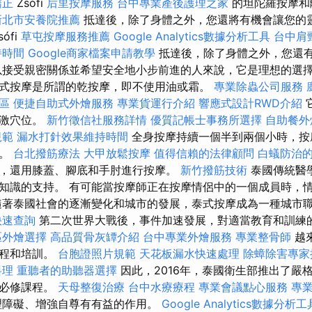
矯正
Zsófi
后里按摩服務
台中專業產後護理之家
的坦陀羅按摩和
新北市安養院推薦
抵達後，除了身體之外，您還將有機會讓您的
sófi
草屯按摩服務推薦
Google Analytics數據分析工具
台中肩
持時間
Google商家檔案申請教學
抵達後，除了身體之外，您還
以接受親密關係並希望安全地小步前進的人來說，它是理想的選
式按摩是所謂的乾按摩，即不使用油或霜。
專業除蟲公司服務
論區
便捷自助式外燴服務
專業貨運行介紹
響應式設計RWD介紹
刺激穴位。
新竹徵信社服務詳情
優質記帳士事務所選擇
自助餐外
規範
漏水打針效果維持時間
全身按摩持續一個半到兩個小時，按
頂。
台北撥筋療法
大甲放鬆按摩
值得信賴的法律顧問
白蟻防治
，還用膝蓋、腳底和手肘進行按摩。
新竹撥筋技術
泰國傳統醫
知識的支持。 有可能當按摩師正在按摩情侶中的一個成員時，
隨著泰國社會的逐漸變化和城市的發展，泰式按摩成為一種城市
快速查詢
第二次世界大戰後，事件加速發展，對適當教育和訓練
區外燴選擇
高品質骨灰罈介紹
台中專業外燴服務
專業整骨師
越
課程和培訓。
台胞證照片規範
天花板漏水快速處理
除蟑除害專家
料理
重聽者的助聽器選擇
因此，2016年，泰國衛生部推出了嚴
和必修課程。
天母整復治療
台中水療療程
專業會議點心服務
專業
理障礙、增強自尊有有益的作用。
Google Analytics數據分析工