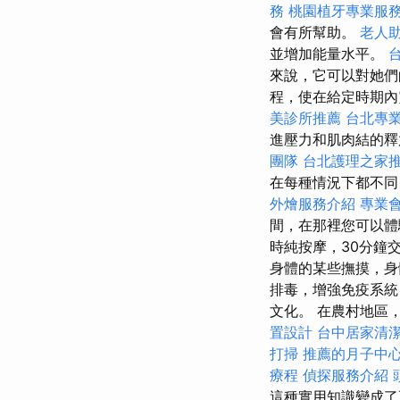
務
桃園植牙專業服
會有所幫助。
老人
並增加能量水平。
來說，它可以對她們
程，使在給定時期內
美診所推薦
台北專
進壓力和肌肉結的釋
團隊
台北護理之家
在每種情況下都不同
外燴服務介紹
專業
間，在那裡您可以
時純按摩，30分鐘
身體的某些撫摸，身
排毒，增強免疫系統
文化。 在農村地區
置設計
台中居家清
打掃
推薦的月子中
療程
偵探服務介紹
這種實用知識變成了