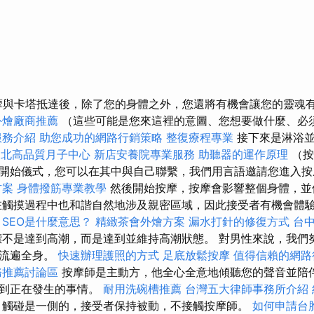
摩與卡塔抵達後，除了您的身體之外，您還將有機會讓您的靈魂
外燴廠商推薦
（這些可能是您來這裡的意圖、您想要做什麼、必
服務介紹
助您成功的網路行銷策略
整復療程專業
接下來是淋浴
台北高品質月子中心
新店安養院專業服務
助聽器的運作原理
（按
開始儀式，您可以在其中與自己聯繫，我們用言語邀請您進入
方案
身體撥筋專業教學
然後開始按摩，按摩會影響整個身體，
觸摸過程中也和諧自然地涉及親密區域，因此接受者有機會體
。
SEO是什麼意思？
精緻茶會外燴方案
漏水打針的修復方式
台
不是達到高潮，而是達到並維持高潮狀態。 對男性來說，我們
夠流遍全身。
快速辦理護照的方式
足底放鬆按摩
值得信賴的網路
務推薦討論區
按摩師是主動方，他全心全意地傾聽您的聲音並陪
識到正在發生的事情。
耐用洗碗槽推薦
台灣五大律師事務所介紹
觸碰是一側的，接受者保持被動，不接觸按摩師。
如何申請台