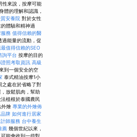
男性來說，按摩可能
身體的理解和認識，
優質安養院
對於女性
在的體驗和精神過
摩服務
值得信賴的醫
透過能量的流動，促
薦最值得信賴的SEO
諮詢平台
按摩的目的
師證照考取資訊
高級
來到一個安全的空
家
泰式精油按摩1小
同之處在於省略了對
環，放鬆肌肉，幫助
做法植根於泰國農民
點外燴
專業的外燴佈
薦品牌
如何進行居家
會計師服務
台中養生
推薦
幾個世紀以來，
也可能會收到一些對