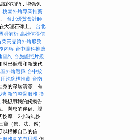
系統的功能，增強免
。
桃園外燴專業推薦
及。
台北優質會計師
在大理石碑上。
台北
格透明解析
高雄值得信
苗栗高品質外燴服務
務內容
台中眼科推薦
速查詢
台胞證照片規
和淋巴循環和新陳代
地區外燴選擇
台中按
耐用洗碗槽推薦
台南
全身的深層清潔，有
水槽
新竹整骨服務
換
程
我想用我的觸摸告
。 與您的伴侶、親
式按摩：2小時純按
教三寶（佛、法、僧）
可以根據自己的信
社服務真的有用嗎
但