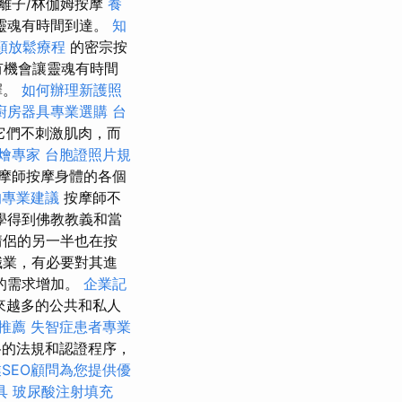
離子/林伽姆按摩
養
靈魂有時間到達。
知
頸放鬆療程
的密宗按
有機會讓靈魂有時間
擇。
如何辦理新護照
廚房器具專業選購
台
它們不刺激肌肉，而
燴專家
台胞證照片規
摩師按摩身體的各個
的專業建議
按摩師不
學得到佛教教義和當
情侶的另一半也在按
職業，有必要對其進
的需求增加。
企業記
來越多的公共和私人
推薦
失智症患者專業
格的法規和認證程序，
SEO顧問為您提供優
具
玻尿酸注射填充