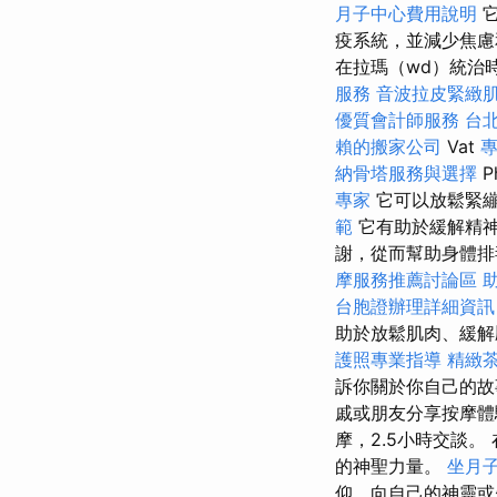
月子中心費用說明
它
疫系統，並減少焦慮
在拉瑪（wd）統治時
服務
音波拉皮緊緻
優質會計師服務
台
賴的搬家公司
Vat
納骨塔服務與選擇
P
專家
它可以放鬆緊
範
它有助於緩解精神
謝，從而幫助身體
摩服務推薦討論區
台胞證辦理詳細資訊
助於放鬆肌肉、緩解
護照專業指導
精緻
訴你關於你自己的故
戚或朋友分享按摩體
摩，2.5小時交談
的神聖力量。
坐月
仰，向自己的神靈或