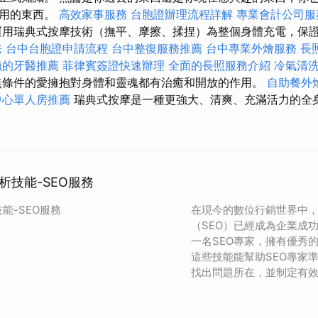
作用的東西。
高效家事服務
台胞證辦理流程詳解
專業會計公司服
用瑞典式按摩技術（撫平、摩擦、揉捏）為整個身體充電，保
法
台中台胞證申請流程
台中整復服務推薦
台中專業外燴服務
長
賴的牙醫推薦
菲律賓簽證快速辦理
全面的長照服務介紹
冷氣清
條件的愛擁抱對身體和靈魂都有治癒和開放的作用。
自助餐外
中心單人房推薦
瑞典式按摩是一種更強大、清爽、充滿活力的全
析技能-SEO服務
能-SEO服務
在現今的數位行銷世界中
（SEO）已經成為企業成
一名SEO專家，擁有優秀
這些技能能幫助SEO專家
找出問題所在，並制定有