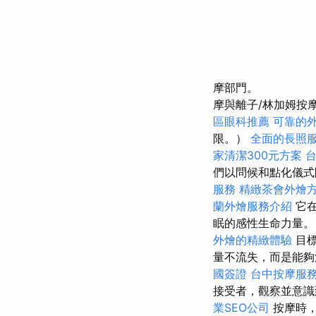
摩部門。
摩與離子/林加姆按
區眼科推薦
可靠的
限。）
全面的長照
家清潔300元方案
們以問候和點化儀式
服務
精緻茶會外燴
蘭外燴服務介紹
它在
眠的感性生命力量
外燴的精緻體驗
目標
量不流失，而是能
國簽證
台中按摩服
接受者，觀察並意
業SEO公司
按摩時，