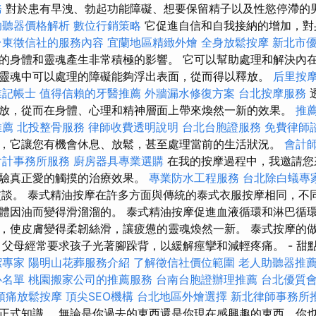
務
對於患有早洩、勃起功能障礙、想要保留精子以及性慾停滯的
助聽器價格解析
數位行銷策略
它促進自信和自我接納的增加，對
台東徵信社的服務內容
宜蘭地區精緻外燴
全身放鬆按摩
新北市
的身體和靈魂產生非常積極的影響。 它可以幫助處理和解決內
靈魂中可以處理的障礙能夠浮出表面，從而得以釋放。
后里按
業記帳士
值得信賴的牙醫推薦
外牆漏水修復方案
台北按摩服務
放，從而在身體、心理和精神層面上帶來煥然一新的效果。
推
推薦
北投整骨服務
律師收費透明說明
台北台胞證服務
免費律師
，它讓您有機會休息、放鬆，甚至處理當前的生活狀況。
會計
會計事務所服務
廚房器具專業選購
在我的按摩過程中，我邀請您
體驗真正愛的觸摸的治療效果。
專業防水工程服務
台北除白蟻專
交談。 泰式精油按摩在許多方面與傳統的泰式衣服按摩相同，不
體因油而變得滑溜溜的。 泰式精油按摩促進血液循環和淋巴循
，使皮膚變得柔韌絲滑，讓疲憊的靈魂煥然一新。 泰式按摩的
，父母經常要求孩子光著腳跺背，以緩解痙攣和減輕疼痛。 - 甜
潔專家
陽明山花葬服務介紹
了解徵信社價位範圍
老人助聽器推
心名單
桃園搬家公司的推薦服務
台南台胞證辦理推薦
台北優質
頭痛放鬆按摩
頂尖SEO機構
台北地區外燴選擇
新北律師事務所
正式知識。 無論是你過去的東西還是你現在感興趣的東西，你