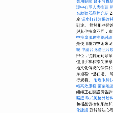
費用範圍
台中脊椎
護中心單人房推薦
名助聽器品牌介紹
Z
摩
漏水打針效果維
到達。 對於那些難
與其他按摩不同，泰
中按摩服務推薦討
是使用壓力技術來
範
申請台胞證照片
部位，從腳趾到頭
僅用手掌和指尖按摩
地文化傳統的信仰和
摩過程中也在場。 
行規範。
附近眼科
帳高效服務
苗栗地
組織正在開設廣告
照護
歐式風格外燴
包括品質控制系統
化建議
對於解決心