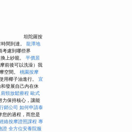
坦陀羅按
有時間到達。
龍潭地
須考慮到哪些界
並換上紗籠。
平價居
摩前後可以洗澡）我
按摩空間。
桃園按摩
並使用椰子油進行。
宜
驗和發展自己內在休
中肩頸放鬆療程
歐式
努力保持核心，讓能
行銷公司
如何申請泰
伴您的過程，而您是
經絡按摩證照課程
專
胞證
全方位安養院服