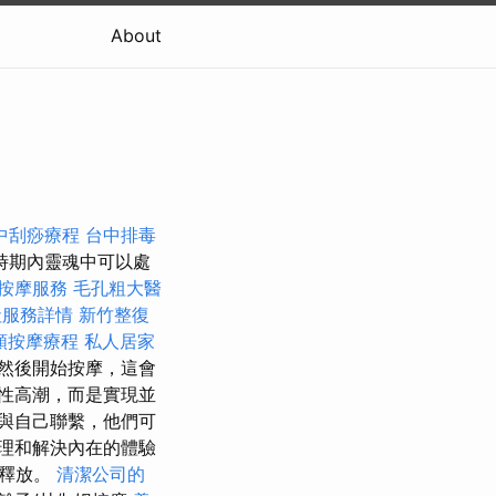
About
中刮痧療程
台中排毒
時期內靈魂中可以處
按摩服務
毛孔粗大醫
社服務詳情
新竹整復
頸按摩療程
私人居家
然後開始按摩，這會
性高潮，而是實現並
與自己聯繫，他們可
理和解決內在的體驗
被釋放。
清潔公司的