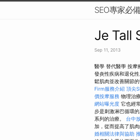
SEO專家必
Je Tall
Sep 11, 2013
醫學 替代醫學 按
發炎性疾病和退化
鬆肌肉並改善關節
Firm服務介紹
頂尖S
價按摩服務
物理治
網站曝光度
它也經常
步是刺激淋巴循環的
系列的治療。
台中
加，從而提高了肌
婚相關法律與協助