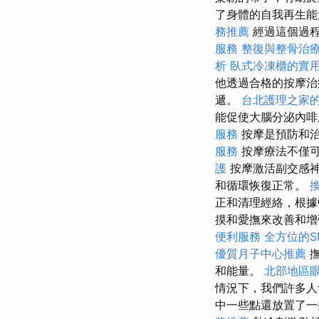
了身體的自我再生能
務推薦
經過這個過
服務
整復與整骨治
析
臥式冷凍櫃的實
他透過合格的按摩治
遞。
台北護理之家
能促使大腦分泌內啡
服務
按摩是預防和治
服務
按摩療法不僅可
護
按摩激活副交感神
和循環恢復正常。
正和清理經絡，根據
摸和愛撫來改善和增
便利服務
全方位的S
優質月子中心推薦
撫
和能量。
北部地區
情況下，我們許多人
中一些點還放置了