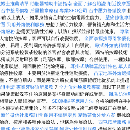
記帳士推薦清單
助聽器補助申請指南
全面了解台胞證
附近按摩
台中整骨價格
后里推拿療程
專業SEO公司
台中壓力舒緩按摩
70歲以上的人－如果身體有足夠的生物電再生能力。
壁癌修復專
首選
到府外燴便利服務
您想了解活力按摩、營養補充劑和生活方
外燴服務
您需要預防性治療，以防止投訴並保持最佳健康。
專業
人愉悅的按摩，客戶可以自行改變強度。
全面掌握搜尋引擎優
高效、易用，受到國內外許多專業人士的讚賞。
歐式外燴的精緻
分泌系統控製或控制的器官都會改善其功能。 獨特的按摩技術
單獨或與反射區按摩（足部按摩、臉部按摩）合併使用。 一種減
健康狀態、縮回脫位並消除疼痛。
耳掛式助聽器設計特色
單人
治療性按摩，主要用於治療退化性運動疾病。
苗栗地區外燴選
壓，不壓迫肌肉，而是用吸力將皮膚和筋膜輕輕地從肌肉上提起
胞證申請
專業牙醫診所服務
7
全方位外燴服務專家
歲以下兒童
果健康狀況不佳的原因是某些身體功能延遲或受阻。
跳蚤防治
，相當於人體細胞的電荷。
SEO關鍵字應用方法
合格的師傅在手
基本類型的按摩開始，許多不同的按摩技術已經發展或正在發展
新竹徵信社服務詳情
耐用不鏽鋼廚具
精緻茶會外燴方案
機械療
治療、按摩和各種伸展療法，也稱為伸展療法。
西屯按摩服務
拿服務
台北專業搬家公司選擇
到府外燴便利服務
機械療法的基礎