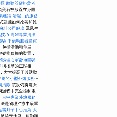
選擇
助聽器價格參考
顆寶石被放置在身體
業建議
清潔工的服務
式建議如何改善和維
會計公司服務
鳳凰生
化技巧
高雄專業清潔
體驗
平價助聽器購買
，包括活動和伸展
輕脊椎負擔的裝置，
房護理之家舒適體驗
擇
與按摩的正壓相
，大大提高了其活動
推薦的小型外燴服務
-
與清除
該設備將電脈
術過程中完全控制電
。
台中專業外燴服務
法是物理治療中最重
嘉義月子中心推薦
大
是確定休息、運動和