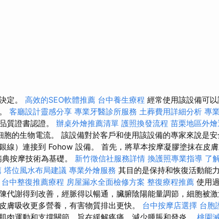
來決定。
高效的SEO軟體推薦
台中養生療程
經常使用該設備可以
麗。
客廳設計靈感分享
專業牙醫診所服務
土葬費用詳細分析
專
全品質證書認證。
辦桌外燴推薦清單
護照換發流程
苗栗地區外燴
細胞的生物電流。 該設備對於客戶和使用該設備的專家來說是安
銀線）連接到 Fohow 設備。 首先，將草本按摩凝膠塗抹在皮
瑞典按摩技術為基礎。
新竹徵信社服務詳情
換護照專業指導
了解
薦
塔位風水布局建議
專業外燴服務
其目的是保持和恢復活動能力
。
台中整復推薦療程
房屋漏水全面檢修方案
整復療程推薦
使用過
陳代謝得到改善，經脈得以暢通，臟腑陰陽能量調節，細胞被激
皮膚吸收更多營養，有害物質排出更快。
台中按摩店選擇
台胞
肌肉運動和支撐關節，旨在緩解疼痛、減少腫脹和發炎。
桃園