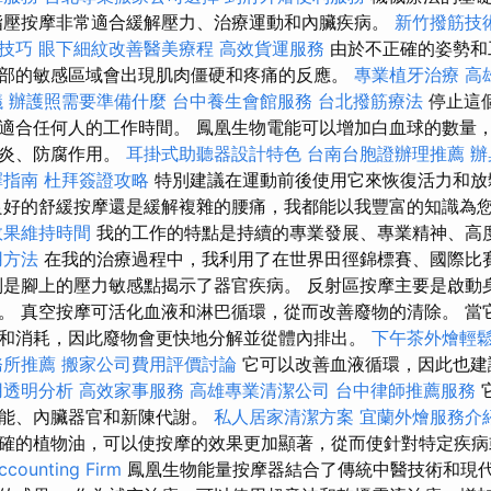
指壓按摩非常適合緩解壓力、治療運動和內臟疾病。
新竹撥筋技
技巧
眼下細紋改善醫美療程
高效貨運服務
由於不正確的姿勢和
部的敏感區域會出現肌肉僵硬和疼痛的反應。
專業植牙治療
高
議
辦護照需要準備什麼
台中養生會館服務
台北撥筋療法
停止這
適合任何人的工作時間。 鳳凰生物電能可以增加白血球的數量
發炎、防腐作用。
耳掛式助聽器設計特色
台南台胞證辦理推薦
辦
擇指南
杜拜簽證攻略
特別建議在運動前後使用它來恢復活力和
好的舒緩按摩還是緩解複雜的腰痛，我都能以我豐富的知識為
效果維持時間
我的工作的特點是持續的專業發展、專業精神、高
用方法
在我的治療過程中，我利用了在世界田徑錦標賽、國際比
別是腳上的壓力敏感點揭示了器官疾病。 反射區按摩主要是啟動
。 真空按摩可活化血液和淋巴循環，從而改善廢物的清除。 當
和消耗，因此廢物會更快地分解並從體內排出。
下午茶外燴輕
務所推薦
搬家公司費用評價討論
它可以改善血液循環，因此也建
用透明分析
高效家事服務
高雄專業清潔公司
台中律師推薦服務
功能、內臟器官和新陳代謝。
私人居家清潔方案
宜蘭外燴服務介
確的植物油，可以使按摩的效果更加顯著，從而使針對特定疾病
unting Firm
鳳凰生物能量按摩器結合了傳統中醫技術和現