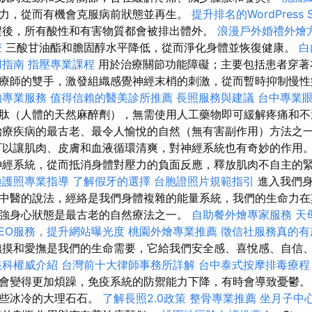
力，從而有機會克服病前狀態並再生。
提升排名的WordPress 
程後，所有酸性和有害物質都會被排出體外。
浪漫戶外婚禮外燴
療
三酸甘油酯和膽固醇水平降低，從而淨化身體並恢復健康。
白
用指南
指壓專業課程
用於治療關節功能障礙；主要包括患者穿著
療師的雙手，激發組織感覺神經末梢的刺激，從而暫時抑制慢性
的專業服務
值得信賴的醫美診所推薦
長照服務與建議
台中專業
肽（人體的天然麻醉劑），無需使用人工藥物即可緩解疼痛和
療疾病的最古老、最令人愉悅的自然（無有害副作用）方法之
以讓肌肉、皮膚和血液循環清爽，對神經系統也有奇妙的作用
經系統，從而抵消身體對壓力的負面反應，釋放肌肉不自主的
換護照專業指導
了解假牙的選擇
台胞證照片規範指引
進入我們身
中醫的說法，經絡是我們身體複雜的能量系統，我們的生命力在
強身心狀態是最古老的自然療法之一。
自助餐外燴專家服務
天
EO服務，提升網站曝光度
桃園外燴專業推薦
徵信社服務真的有
摸和愛撫是我們的生命需要，它給我們安全感、喜悅感、自信
眼科權威介紹
台灣前十大律師事務所詳解
台中泰式按摩排毒療
會變得更加煩躁，免疫系統的防禦能力下降，有時會導致憂鬱。
一些冰冷的大理石石。
了解長照2.0政策
整骨專業推薦
坐月子中