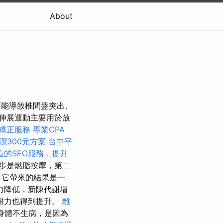
About
可能導致椎間盤突出、
伸展運動主要用於放
矯正服務
專業CPA
潔300元方案
台中平
位的SEO服務，提升
步是燃脂按摩，第二
，它帶來的結果是一
力降低，新陳代謝增
耐力也得到提升。
離
身體不生病，是因為