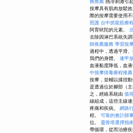
務推薦
熱冷刺激引
按摩具有肌肉放鬆效
際的按摩需要使用不
照護
台中抓龍筋療
阿育吠陀的元素。
去除因淋巴系統失調
師推薦服務
學習按
過程中，透過平滑、
我們的身體。
逢甲
血液黏度降低，血液
中按摩排毒療程推
按摩，並輔以揉捏
是透過位於腳部（主
之，經絡系統由
值
線組成，這些主線
疼痛和疾病。
網路
程。
可靠的會計師
位。
靈骨塔選擇指
帶循環，從而治療