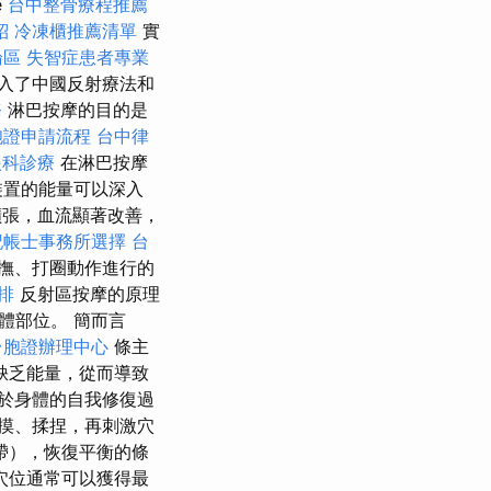
e
台中整骨療程推薦
紹
冷凍櫃推薦清單
實
論區
失智症患者專業
入了中國反射療法和
務
淋巴按摩的目的是
胞證申請流程
台中律
眼科診療
在淋巴按摩
裝置的能量可以深入
張，血流顯著改善，
記帳士事務所選擇
台
撫、打圈動作進行的
排
反射區按摩的原理
體部位。 簡而言
台胞證辦理中心
條主
缺乏能量，從而導致
於身體的自我修復過
摸、揉捏，再刺激穴
帶），恢復平衡的條
穴位通常可以獲得最