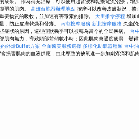
的成果。 作為補充治療，可以使用超音波和乾擾電流治療，增
強虛弱的肌肉。
高雄台胞證辦理地點
按摩可以改善皮膚狀況，擴
重要物質的吸收，並加速有害毒素的排除。
大里推拿療程
增加
含量，防止皮膚乾燥和發癢。
南屯按摩服務
新北按摩服務
久坐的
些症狀的原因，這些症狀幾乎可以被稱為當今的全民疾病。
台
部肌肉無力，導致頭部前傾數小時；因此肌肉會過度疲勞，變得
的外燴Buffet方案
全面醫美服務選擇
多樣化助聽器種類
台中
會損害肌肉的血液供應，由此導致的缺氧進一步加劇疼痛和肌