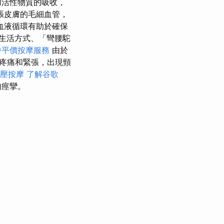
加活性物質的吸收，
張皮膚的毛細血管，
血液循環有助於確保
生活方式、「彎腰駝
中平價按摩服務
由於
疼痛和緊張，出現頸
油壓按摩
了解谷歌
肉痙攣。