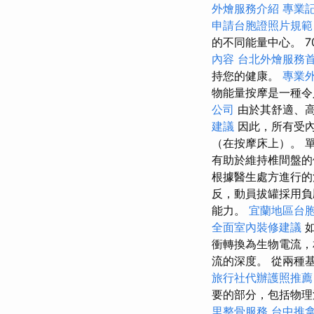
外燴服務介紹
專業
申請台胞證照片規範
的不同能量中心。 
內容
台北外燴服務
持您的健康。
專業
物能量按摩是一種令
公司
由於其舒適、
建議
因此，所有受內
（在按摩床上）。 
有助於維持椎間盤的
根據醫生處方進行的
反，動員拔罐採用負
能力。
宜蘭地區台
全面室內裝修建議
如
衝轉換為生物電流
流的深度。 從兩種
旅行社代辦護照推薦
要的部分，包括物理
里整骨服務
台中推