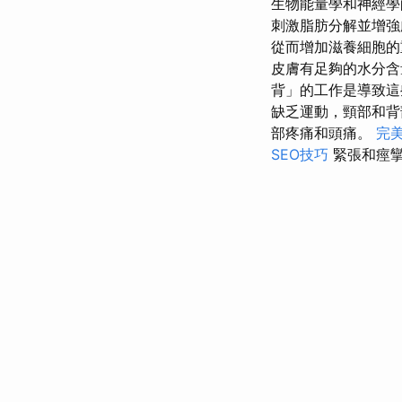
生物能量學和神經學
刺激脂肪分解並增
從而增加滋養細胞的
皮膚有足夠的水分
背」的工作是導致這
缺乏運動，頸部和背
部疼痛和頭痛。
完美
SEO技巧
緊張和痙攣