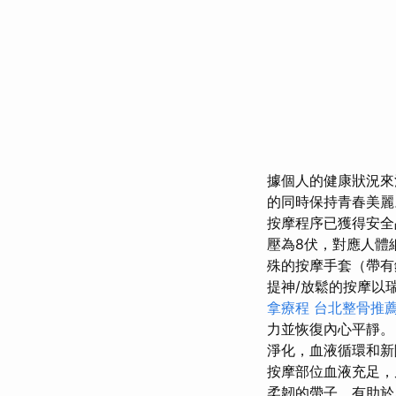
據個人的健康狀況
的同時保持青春美
按摩程序已獲得安
壓為8伏，對應人體
殊的按摩手套（帶有
提神/放鬆的按摩以
拿療程
台北整骨推
力並恢復內心平靜
淨化，血液循環和新
按摩部位血液充足，
柔韌的帶子，有助於