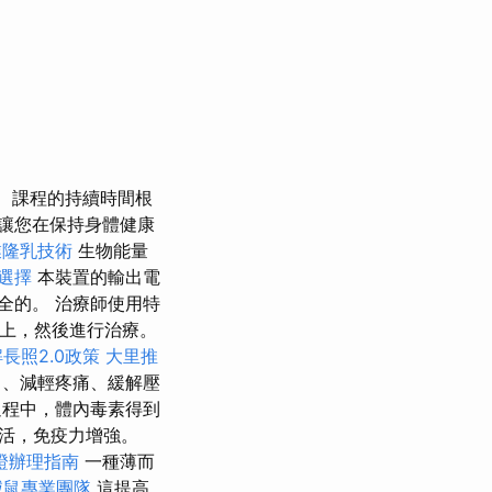
課程的持續時間根
讓您在保持身體健康
業隆乳技術
生物能量
選擇
本裝置的輸出電
全的。 治療師使用特
膚上，然後進行治療。
長照2.0政策
大里推
、減輕疼痛、緩解壓
程中，體內毒素得到
活，免疫力增強。
證辦理指南
一種薄而
滅鼠專業團隊
這提高