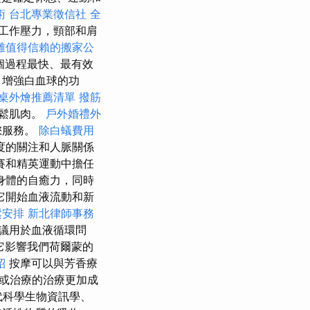
術
台北專業徵信社
全
工作壓力，頸部和肩
雄值得信賴的搬家公
個過程最快、最有效
，增強白血球的功
桌外燴推薦清單
撥筋
放鬆肌肉。
戶外婚禮外
您服務。
除白蟻費用
度的關注和人脈關係
賽和精英運動中擔任
身體的自癒力，同時
它開始血液流動和新
鬆安排
新北律師事務
議用於血液循環問
它影響我們荷爾蒙的
紹
按摩可以與芳香療
或治療的治療更加成
代科學生物資訊學、