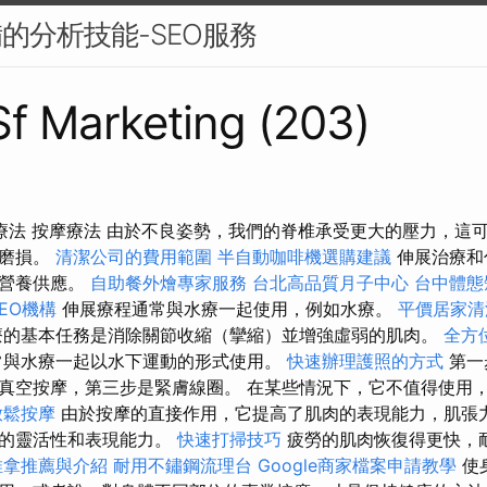
備的分析技能-SEO服務
 Sf Marketing (203)
摩療法 按摩療法 由於不良姿勢，我們的脊椎承受更大的壓力，這
性磨損。
清潔公司的費用範圍
半自動咖啡機選購建議
伸展治療和
的營養供應。
自助餐外燴專家服務
台北高品質月子中心
台中體態
EO機構
伸展療程通常與水療一起使用，例如水療。
平價居家清
療的基本任務是消除關節收縮（攣縮）並增強虛弱的肌肉。
全方
與水療一起以水下運動的形式使用。
快速辦理護照的方式
第一
真空按摩，第三步是緊膚線圈。 在某些情況下，它不值得使用
放鬆按摩
由於按摩的直接作用，它提高了肌肉的表現能力，肌張
肉的靈活性和表現能力。
快速打掃技巧
疲勞的肌肉恢復得更快，
推拿推薦與介紹
耐用不鏽鋼流理台
Google商家檔案申請教學
使