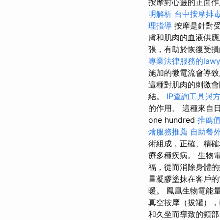
按摩對心靈的正面作
明解析
台中按摩排
理指導
按摩是針對受
膚和肌肉的血液供應
張，有助於恢復受損
專業法律服務的lawy
施加的微電流會導致
這種對肌肉的刺激會
結。
IP查詢工具與
的作用。 這種來自
one hundred
推薦
燴服務推薦
自助餐
術組成，正確、精確
療多種疾病。 生物
福，從而消除身體的
量凝膠塗抹在客戶的
暖。 鳳凰生物電能
真空按摩（拔罐），
和久坐而導致的頸部、