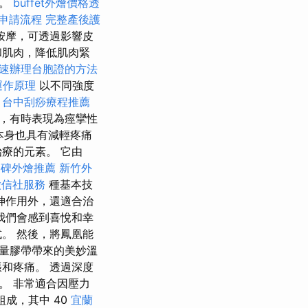
法。
buffet外燴價格透
申請流程
完整產後護
按摩，可透過影響皮
和肌肉，降低肌肉緊
速辦理台胞證的方法
運作原理
以不同強度
。
台中刮痧療程推薦
，有時表現為痙攣性
本身也具有減輕疼痛
療的元素。 它由
口碑外燴推薦
新竹外
徵信社服務
種基本技
神作用外，還適合治
我們會感到喜悅和幸
。 然後，將鳳凰能
能量膠帶帶來的美妙溫
和疼痛。 透過深度
。 非常適合因壓力
組成，其中 40
宜蘭