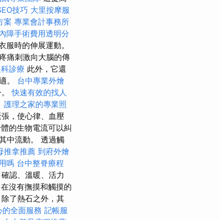
SEO技巧
大里按摩服
方案
專業會計事務所
內障手術費用透明分
衣服時的伸展運動。
疼痛刺激向大腦的傳
眼科診療
此外，它還
不適。
台中專業外燴
一。
快速有效的找人
。
護理之家的專業照
緊張，使心律、血壓
體的生物電流可以糾
其中流動。 透過觸
母推拿推薦
到府外燴
用嗎
台中整脊療程
、確認、溫暖、活力
程
在沒有撫摸和觸摸的
 除了熱石之外，其
心的全面服務
記帳服