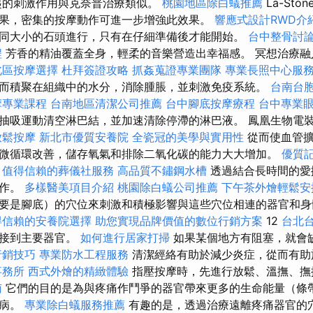
起的刺激作用與克奈普治療類似。
桃園地區除白蟻推薦
La-Ston
果，密集的按摩動作可進一步增強此效果。
響應式設計RWD介
同大小的石頭進行，只有在仔細準備後才能開始。
台中整骨討
程
芳香的精油覆蓋全身，輕柔的音樂營造出幸福感。 冥想治療融
北區按摩選擇
杜拜簽證攻略
抓姦蒐證專業團隊
專業長照中心服
而積聚在組織中的水分，消除腫脹，並刺激免疫系統。
台南台
摩專業課程
台南地區清潔公司推薦
台中腳底按摩療程
台中專業
抽吸運動清空淋巴結，並加速清除停滯的淋巴液。 鳳凰生物電
放鬆按摩
新北市優質安養院
全瓷冠的美學與實用性
從而使血管擴
微循環改善，儲存氧氣和排除二氧化碳的能力大大增加。
優質
薦
值得信賴的葬儀社服務
高品質不鏽鋼水槽
透過結合長時間的愛
動作。
多樣醫美項目介紹
桃園除白蟻公司推薦
下午茶外燴輕鬆安
要是腳底）的穴位來刺激和積極影響與這些穴位相連的器官和身
得信賴的安養院選擇
助您實現品牌價值的數位行銷方案
12
台北
連接到主要器官。
如何進行居家打掃
如果某個地方有阻塞，就會
行銷技巧
專業防水工程服務
清潔經絡有助於減少炎症，從而有助
事務所
西式外燴的精緻體驗
指壓按摩時，先進行放鬆、溫撫、撫
南
它們的目的是為與疼痛作鬥爭的器官帶來更多的生命能量（條
疾病。
專業除白蟻服務推薦
有趣的是，透過治療遠離疼痛器官的