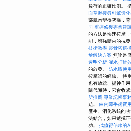
負荷的正確比例。 
面掌握搜尋引擎優化
部肌肉變得緊張，背
司
壁癌修復專業建
的方法是快速按摩，
能，增強體內的抗
技術教學
靈骨塔選
燴解決方案
無論是良
透明分析
漏水打針
的啟發。
防水膠使
按摩師的經驗。 特
也有放鬆、提神作用
陳代謝時，它會收緊
所推薦
專業記帳事
題。
白內障手術費
產生、消化系統的
法結合，如果選擇正
功。
找值得信賴的Acco