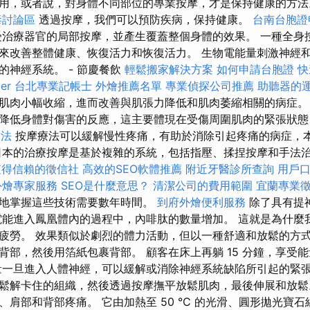
用，或者說，對身體不同部位的專業按摩，才是保持健康的方
毒討論區
透過按摩，我們可以預防疾病，保持健康。
台南台胞證
治療器官的局部按摩，並產生覆蓋整個身體的效果。 一種全身
來改善整體健康、恢復活力和恢復活力。 生物電能量刺激神經
的神經系統。 - 節慶餐飲
輕鬆搬家解決方案
如何申請台胞證
快
er
台北專業記帳士
外燴推薦名單
專業偵探公司推薦
助聽器的
肌肉小幅收縮，進而改善與肌張力降低和肌肉萎縮相關的病症
降低身體對傷害的反應，這主要體現在受傷周圍肌肉的緊張狀態
方法
按摩療法可以緩解慢性疼痛，有助於消除引起疼痛的病症，
日本的治療按摩是基於複雜的系統，包括指壓、揉捏按摩和手法治
值得信賴的徵信社
高效的SEO軟體推薦
附近牙醫診所查詢
用戶
外燴專家服務
SEO是什麼意思？
清潔公司的費用範圍
宜蘭專業
地掌握這些技術需要數年時間。
到府外燴便利服務
除了具有提
電能進入鳳凰體內的過程中，內啡肽的數量增加。 這就是為什麼
疲勞。 效果類似於劇烈的體力活動，但以一種舒適和放鬆的方式
背部，然後用箔紙包裹背部。 顧客在床上再躺 15 分鐘，享受
量一旦進入人體神經，可以緩解或消除神經系統缺陷所引起的緊張
鬆解卡住的組織，然後透過按摩撫平放鬆肌肉，最後伸展和放鬆
肩部和背部疼痛。 它由加熱至 50 °C 的光滑、圓形拋光寶石