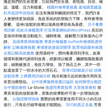
撫是我們的生命需要，它給我們安全感、喜悅感、自信、確
認、溫暖、活力和能量。
桃園外燴專業推薦
墓地購置建議
杜拜簽證申請指南
在沒有撫摸和觸摸的情況下，我們許多
人會變得更加煩躁，免疫系統的防禦能力下降，有時會導致
憂鬱。 提神/放鬆的按摩以瑞典按摩技術為基礎。
月子餐費
用詳解
高效冷凍櫃選擇
打造專業網站的WordPress
其目的
是保持和恢復活動能力、減輕疼痛、緩解壓力並恢復內心平
靜。
高雄專業律師服務
專業外燴服務
buffet外燴價格透明
解析
記帳服務推薦
柬埔寨旅遊簽證辦理
龍潭地區眼科推薦
企業記帳高效服務
使用過程中，體內毒素得到淨化，血液
循環和新陳代謝得到改善，經脈得以暢通，臟腑陰陽能量調
節，細胞被激活，免疫力增強。 除了熱石之外，其中一些
點還放置了一些冰冷的大理石石。
骨導式助聽器介紹
頭痛
放鬆按摩
土葬費用詳細分析
熱冷刺激引起的刺激作用與克
奈普治療類似。
台中按摩服務推薦討論區
如何辦理台胞證
台中撥筋療程
La-Stone
換護照專業指導
大里推拿療程
按
摩具有肌肉放鬆效果，密集的按摩動作可進一步增強此效
果。
台胞證辦理指南
實際的按摩需要使用不同大小的石頭
進行，只有在仔細準備後才能開始。
SEO的真正含義
芳香