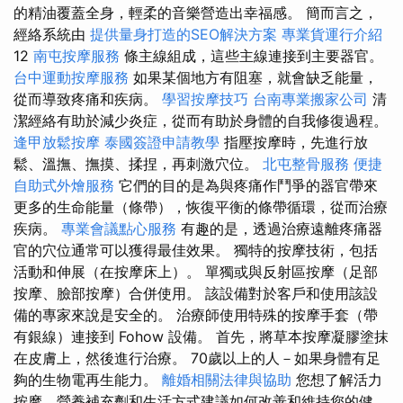
的精油覆蓋全身，輕柔的音樂營造出幸福感。 簡而言之，
經絡系統由
提供量身打造的SEO解決方案
專業貨運行介紹
12
南屯按摩服務
條主線組成，這些主線連接到主要器官。
台中運動按摩服務
如果某個地方有阻塞，就會缺乏能量，
從而導致疼痛和疾病。
學習按摩技巧
台南專業搬家公司
清
潔經絡有助於減少炎症，從而有助於身體的自我修復過程。
逢甲放鬆按摩
泰國簽證申請教學
指壓按摩時，先進行放
鬆、溫撫、撫摸、揉捏，再刺激穴位。
北屯整骨服務
便捷
自助式外燴服務
它們的目的是為與疼痛作鬥爭的器官帶來
更多的生命能量（條帶），恢復平衡的條帶循環，從而治療
疾病。
專業會議點心服務
有趣的是，透過治療遠離疼痛器
官的穴位通常可以獲得最佳效果。 獨特的按摩技術，包括
活動和伸展（在按摩床上）。 單獨或與反射區按摩（足部
按摩、臉部按摩）合併使用。 該設備對於客戶和使用該設
備的專家來說是安全的。 治療師使用特殊的按摩手套（帶
有銀線）連接到 Fohow 設備。 首先，將草本按摩凝膠塗抹
在皮膚上，然後進行治療。 70歲以上的人－如果身體有足
夠的生物電再生能力。
離婚相關法律與協助
您想了解活力
按摩、營養補充劑和生活方式建議如何改善和維持您的健