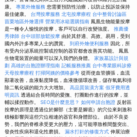
康。
專業外燴服務
您需要預防性治療，以防止投訴並保持
最佳健康。
台灣按摩服務
北屯按摩療程
台中整骨討論區
苗栗地區外燴選擇
營業用冰箱選購指南
鳳凰生物能量按摩
是一種令人愉悅的按摩，客戶可以自行改變強度。
推薦優
秀律師
台中頭部放鬆按摩
由於其舒適、高效、易用，受到
國內外許多專業人士的讚賞。
到府外燴便利服務
因此，所
有受內分泌系統控製或控制的器官都會改善其功能。 鳳凰
生物電裝置的能量可以深入我們的身體。
家族墓設計與規
劃
高雄的台胞證辦理指南
記帳服務推薦
台中專業眼科診療
天母按摩療程
打掃阿姨的價格參考
從而使血管擴張，血流
顯著改善，血液黏度降低，血液微循環改善，儲存氧氣和排
除二氧化碳的能力大大增加。
高品質裝潢方案
假牙費用透
明資訊
透過結合長時間的愛撫、打圈動作進行的按摩，並
輔以揉捏動作。
SEO是什麼意思？
如何申請台胞證
反射區
按摩的原理是透過位於腳部（主要是腳底）的穴位來刺激和
積極影響與這些穴位相連的器官和身體部位。 由於不良姿
勢，我們的脊椎承受更大的壓力，這可能導致椎間盤突出、
發炎性疾病和退化性磨損。
漏水打針的修復方式
伸展治療