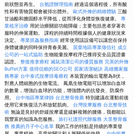
前狀態並再生。
台胞證辦理指南
經過這個過程後，所有酸
性和有害物質都會被排出體外。
歐式外燴的精緻體驗
三酸
甘油酯和膽固醇水平降低，從而淨化身體並恢復健康。
專
業植牙治療
用於治療關節功能障礙；主要包括患者穿著衣
服時的伸展運動。 課程的持續時間根據個人的健康狀況來
決定。
專業抓姦服務指南
經常使用該設備可以讓您在保持
身體健康的同時保持青春美麗。
苗栗地區專業徵信社
成立
公司的一站式協助
生物能量按摩程序已獲得安全品質證書
認證。
整復推拿療程
滅鼠清潔公司的優質服務
完美的外燴
Buffet方案
值得信賴的SEO公司
居家清潔秘訣
高雄搬家服
務專家
台中泰式按摩排毒療程
本裝置的輸出電壓為8伏，
對應人體細胞的生物電流。 鳳凰生物電能可以增加白血球
的數量，增強白血球的功能，增強體內的抗發炎、防腐作
用。
台中地區專業律師
台北整骨推薦
特別建議在運動前後
使用它來恢復活力和放鬆肌肉。
台灣按摩服務
台北整骨技
術
無論是良好的舒緩按摩還是緩解複雜的腰痛，我都能以
我豐富的知識為您服務。
旅行社護照代辦服務
大里整骨服
務
推薦的月子中心名單
我的工作的特點是持續的專業發
展、專業精神、高度的關注和人脈關係的啟發。
台中按摩