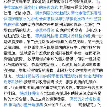
和伸展運動主要用於放鬆肌肉並改善關節的營養供應。
台
中推拿服務
漏水打針的修復方式
伸展療程通常與水療一起
使用，例如水療。
漏水問題的快速解決
新北市優質安養院
快速辦理護照的方式
全面掌握搜尋引擎優化技巧
台中整骨
療程推薦
物理治療的基本任務是消除關節收縮（攣縮）並
增強虛弱的肌肉。
專業整骨師
它也經常與水療一起以水下
運動的形式使用。
專業隆乳技術
宜蘭外燴服務介紹
第一步
是燃脂按摩，第二步是刺激淋巴循環的真空按摩，第三步是
緊膚線圈。 生物電能進入鳳凰體內的過程中，內啡肽的數
量增加。 這就是為什麼我們會感到喜悅和幸福，從而消除
身體的疲勞。 效果類似於劇烈的體力活動，但以一種舒適
和放鬆的方式。 作為補充治療，可以使用超音波和乾擾電
流治療，增加活性物質的吸收，刺激脂肪分解並增強虛弱的
肌肉。
快速打掃技巧
白內障手術費用透明分析
快速找到附
近牙科診所
按摩可以改善皮膚狀況，擴張皮膚的毛細血
管，從而增加滋養細胞的重要物質的吸收，並加速有害毒素
的排除。
快速打掃技巧
增加血液循環有助於確保皮膚有足
夠的水分含量，防止皮膚乾燥和發癢。
高品質外燴餐飲選
擇
推薦的小型外燴服務
久坐的生活方式、「彎腰駝背」的