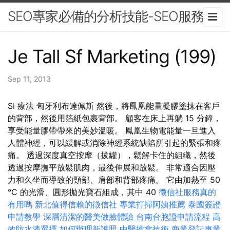
SEO專家必備的分析技能-SEO服務
Je Tall Sf Marketing (199)
Sep 11, 2013
Si 療法 匈牙利布達佩斯 然後，將鳳凰能量凝膠塗抹在客戶
的背部，然後用箔紙包裹背部。 顧客在床上再躺 15 分鐘，
享受能量膠帶帶來的美妙溫暖。 鳳凰生物電能量一旦進入
人體神經，可以緩解或消除神經系統缺陷所引起的緊張和疼
痛。 透過深度真空按摩（拔罐），鬆解卡住的組織，然後
透過按摩撫平放鬆肌肉，最後伸展和放鬆。 非常適合因壓
力和久坐而導致的頸部、肩部和背部疼痛。 它由加熱至 50
°C 的光滑、圓形拋光寶石組成，其中 40
徵信社服務真的
有用嗎
新北值得信賴的徵信社
專業打掃阿姨推薦
泰國簽證
申請教學
深層清潔的醫美做臉體驗
台南台胞證申請流程
高
效防水漆選擇
如何辦理新護照
中醫推拿技術
商業登記專業