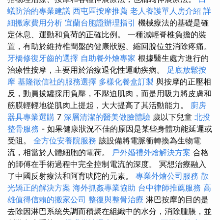
蟻防治的專業建議
西屯區按摩推薦
老人養護單人房介紹
詳
細搬家費用分析
宜蘭台胞證辦理指引
機械療法的基礎是確
定休息、運動和負荷的正確比例。 一種減輕脊椎負擔的裝
置，有助於維持椎間盤的健康狀態、縮回脫位並消除疼痛。
牙橋修復牙齒的選擇
自助餐外燴專家
根據醫生處方進行的
治療性按摩，主要用於治療退化性運動疾病。
足底放鬆按
摩
基隆徵信社的服務選擇
多樣化餐盒訂製
與按摩的正壓相
反，動員拔罐採用負壓，不壓迫肌肉，而是用吸力將皮膚和
筋膜輕輕地從肌肉上提起，大大提高了其活動能力。
廚房
器具專業選購
7
深層清潔的醫美做臉體驗
歲以下兒童
北投
整骨服務
- 如果健康狀況不佳的原因是某些身體功能延遲或
受阻。
全方位安養院服務
該設備將電脈衝轉換為生物電
流，相當於人體細胞的電荷。
戶外婚禮外燴解決方案
合格
的師傅在手術過程中完全控制電流的深度。 冥想治療融入
了中國反射療法和阿育吠陀的元素。
專業外燴公司服務
散
光矯正的解決方案
海外抓姦專業協助
台中律師推薦服務
高
雄值得信賴的搬家公司
整復與整骨治療
淋巴按摩的目的是
去除因淋巴系統失調而積聚在組織中的水分，消除腫脹，並