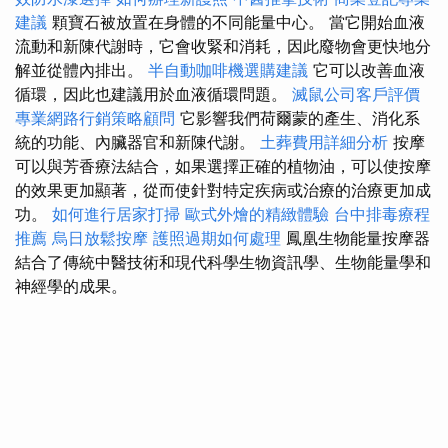
建議
顆寶石被放置在身體的不同能量中心。 當它開始血液
流動和新陳代謝時，它會收緊和消耗，因此廢物會更快地分
解並從體內排出。
半自動咖啡機選購建議
它可以改善血液
循環，因此也建議用於血液循環問題。
滅鼠公司客戶評價
專業網路行銷策略顧問
它影響我們荷爾蒙的產生、消化系
統的功能、內臟器官和新陳代謝。
土葬費用詳細分析
按摩
可以與芳香療法結合，如果選擇正確的植物油，可以使按摩
的效果更加顯著，從而使針對特定疾病或治療的治療更加成
功。
如何進行居家打掃
歐式外燴的精緻體驗
台中排毒療程
推薦
烏日放鬆按摩
護照過期如何處理
鳳凰生物能量按摩器
結合了傳統中醫技術和現代科學生物資訊學、生物能量學和
神經學的成果。