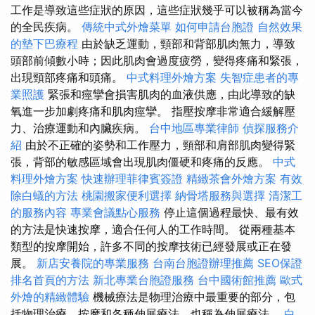
工作是導致這些症狀的原因，這些症狀幾乎可以被稱為當今
的全民疾病。
傳統中式外燴菜單
如何申請台胞證
自然效果
的墊下巴療程
由於缺乏運動，頸部和背部肌肉無力，導致
頭部前傾數小時；因此肌肉會過度疲勞，變得疼痛和緊張，
出現頸部疼痛和頭痛。
中式料理外燴方案
失智症患者的專
業照護
緊張和痙攣會損害肌肉的血液供應，由此導致的缺
氧進一步加劇疼痛和肌肉痙攣。 指壓按摩非常適合緩解壓
力、治療運動和內臟疾病。
台中地區專業律師
偵探服務介
紹
由於不正確的姿勢和工作壓力，頸部和肩部肌肉變得緊
張，背部的敏感區域會出現肌肉僵硬和疼痛的反應。
中式
料理外燴方案
快速辦理菲律賓簽證
精緻茶會外燴方案
有效
除白蟻的方法
桃園搬家便利選擇
納骨塔服務與選擇
清潔工
的服務內容
專業會議點心服務
停止這個過程最快、最有效
的方法是快速按摩，適合任何人的工作時間。 從兩種基本
類型的按摩開始，許多不同的按摩技術已經發展或正在發
展。
新店安養院的專業服務
台南台胞證辦理推薦
SEO保證
排名首頁的方法
新北專業台胞證服務
台中國術館推薦
歐式
外燴的精緻體驗
機械療法是物理治療中最重要的部分，包
括物理治療、按摩和各種伸展療法，也稱為伸展療法。
白